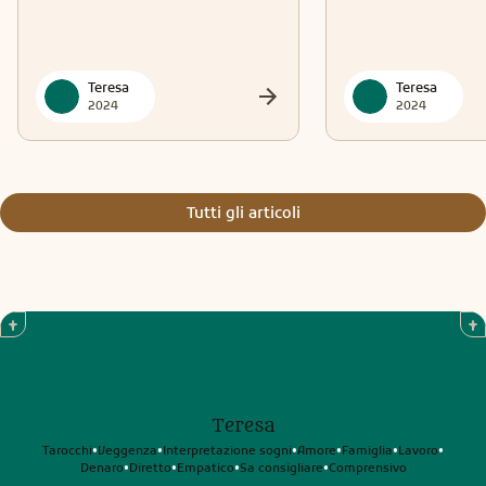
Teresa
Teresa
2024
2024
Tutti gli articoli
Teresa
Tarocchi
Veggenza
Interpretazione sogni
Amore
Famiglia
Lavoro
•
•
•
•
•
•
Denaro
Diretto
Empatico
Sa consigliare
Comprensivo
•
•
•
•