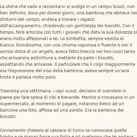
La storia che vado a raccontarvi si svolge in un campo Scout, non 
ben definito, dove per diversi giorni, una bambina che abitava nei 
dintorni del campo, andava a trovare i ragazzi 
dell'accampamento, chiedendo con gentilezza dei biscotti. Con il 
tempo, fece amicizia con tutti i giovani che data la sua dolcezza si 
erano molto affezionati a lei. La bimbetta, sempre vestita di 
bianco, biondissima, con una chioma vaporosa e fluente e con il 
sorriso dolce di un angelo, aveva fatto breccia nei loro cuori tanto 
che arrivarono addirittura a metterle da parte i biscotti, 
aspettando che arrivasse. Il particolare che li colpì maggiormente 
era l’espressione del viso della bambina; aveva sempre un’aria 
triste e parlava molto poco.
Trascorsa una settimana, i capi scout, decisero di scendere in 
paese per fare spesa di cibi e bevande. Mentre si trovavano in un 
supermercato, al momento di pagare, notarono dietro ad un 
bancone una foto, affissa ad una parete. Era la bambina dei 
biscotti.
Ovviamente chiesero al cassiere di turno se conosceva quella 
bimba e se magari fosse sua figlia e gli rivelarono che lei andava 