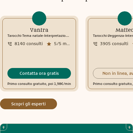
Yantra
Matte
.
.
.
.
Tarocchi
Tema natale
Interpretazione sogni
Tarocchi
Veggenza
Interp
8140
consulti
5/5
media recensioni
3905
consulti
Contatta ora gratis
Non in linea, a
Primo consulto gratuito, poi 1,98€/min
Primo consulto gratuito,
Scopri gli esperti