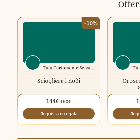
Offer
-10%
Tina Cartomante Sensitiva
Sciogliere i nodi
Orosco
144€
1
160€
Acquista o regala
Acqu