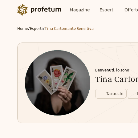
Magazine
Esperti
Offert
Home
Esperti
Tina Cartomante Sensitiva
/
/
Benvenuti, io sono
Tina Carto
Tarocchi