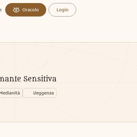
e
Oracolo
Login
mante Sensitiva
Medianità
Veggenza