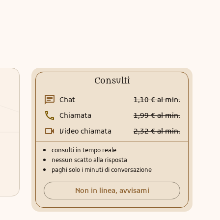
Consulti
Chat
1,10 € al min.
Chiamata
1,99 € al min.
Video chiamata
2,32 € al min.
consulti in tempo reale
nessun scatto alla risposta
paghi solo i minuti di conversazione
Non in linea, avvisami