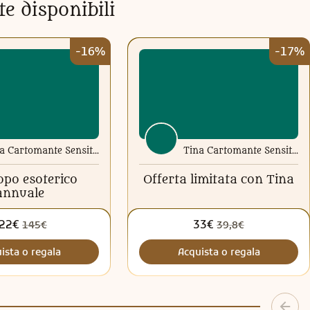
te disponibili
-16%
-17%
Tina Cartomante Sensitiva
Tina Cartomante Sensitiva
po esoterico
Offerta limitata con Tina
annuale
22€
33€
145€
39,8€
ista o regala
Acquista o regala