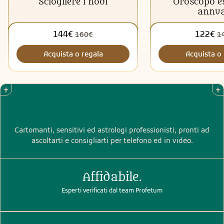
Sciogliere i nodi
Oroscopo e
annua
144€
122€
160€
1
Acquista o regala
Acquista o 
Cartomanti, sensitivi ed astrologi professionisti, pronti ad
ascoltarti e consigliarti per telefono ed in video.
Affidabile.
Esperti verificati dal team Profetum