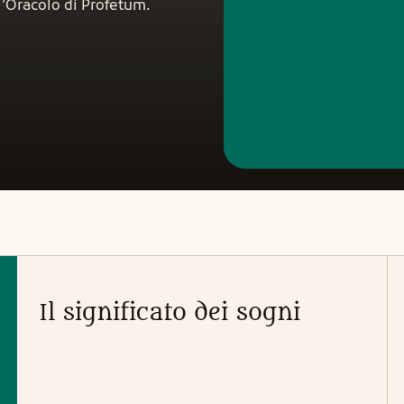
ll’Oracolo di Profetum.
 guida, di una conferma o
emente di qualcuno che sappia
 e sentire oltre, sono qui per
arti con autenticità e cuore. ✨
ta il richiamo. Il Seme della
za è pronto a mostrarti il tuo
cammino. ✨
Il significato dei sogni