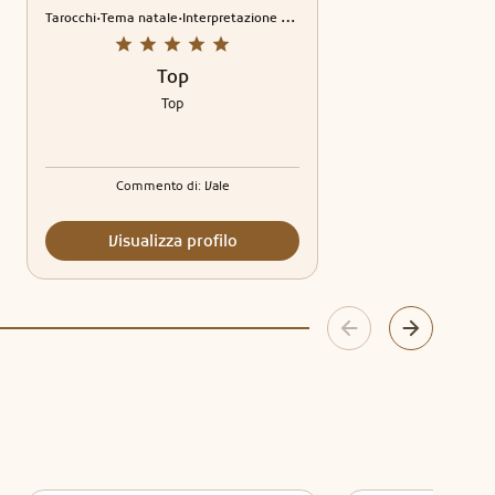
.
.
erpretazione sogni
Tarocchi
Tema natale
Rune
Interpretazione sogni
Top
Top
Commento di:
Vale
Visualizza profilo