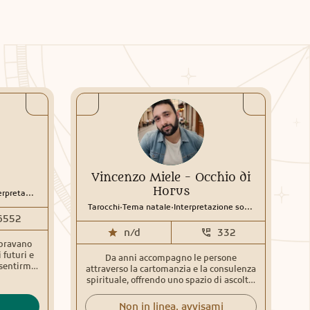
Vincenzo Miele - Occhio di
Horus
etazione sogni
Sciamanesimo
Rune
.
.
Tarocchi
Tema natale
Interpretazione sogni
Sciamanesi
6552
n/d
332
mbravano
 futuri e
Da anni accompagno le persone
 sentirmi
attraverso la cartomanzia e la consulenza
, una su
spirituale, offrendo uno spazio di ascolto,
il futuro?
rispetto e consapevolezza. Ogni consulto
 rinchiusi
è unico e nasce dall'incontro tra la mia
Non in linea, avvisami