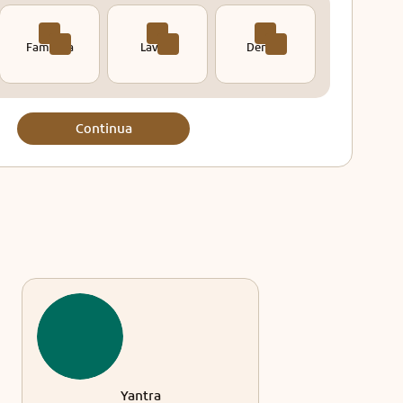
Famiglia
Lavoro
Denaro
Continua
Yantra