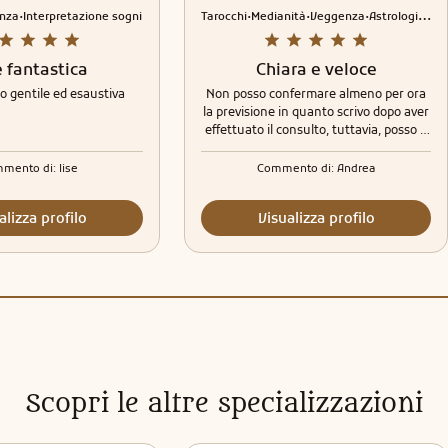
.
.
.
.
nza
Interpretazione sogni
Tarocchi
Medianità
Veggenza
Astrologia
Int
è fantastica
Chiara e veloce
o gentile ed esaustiva
Non posso confermare almeno per ora
la previsione in quanto scrivo dopo aver
effettuato il consulto, tuttavia, posso e
voglio scrivere come mi sono trovato. É
stata molto veloce e Chiara
mento di:
lise
Commento di:
Andrea
nell'esposizione della lettura e anche
veritiera sui fatti e situazioni accadute e
alizza profilo
Visualizza profilo
vissute. Aspetto e spero nella
realizzazione del consulto. Intanto ti
ringrazio per la gentilezza e per tutto ...
Grazie ancora!
Scopri le altre specializzazioni