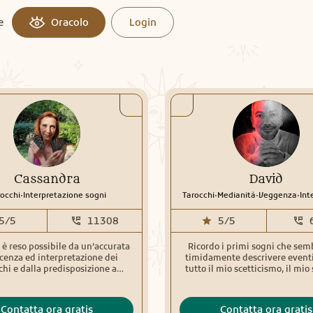
e
Oracolo
Login
Cassandra
David
.
.
.
.
occhi
Interpretazione sogni
Tarocchi
Medianità
Veggenza
Interpr
5/5
11308
5/5
ò è reso possibile da un’accurata
Ricordo i primi sogni che se
cenza ed interpretazione dei
timidamente descrivere eventi
chi e dalla predisposizione a
tutto il mio scetticismo, il mio
 e comprendere il mistero che si
solo davanti a certe domande
rno a tutti noi. Il mio obiettivo è
tutte, si può davvero prevedere 
ettere a disposizione la mia
Si può farlo senza essere asceti
Contatta ora gratis
Contatta ora gratis