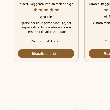
.
.
.
Tarocchi
Veggenza
Interpretazione sogni
Tarocchi
Vegge
grazie
lei 
grazie per il tuo primo consulto, hai
è stata molt
inquadrato subito la situazione e le
persone coinvolte! a presto!
Commento di:
Michela
Com
Visualizza profilo
Visu