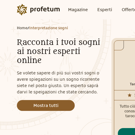
Magazine
Esperti
Offert
Home
Interpretazione sogni
/
Racconta i tuoi sogni
ai nostri esperti
online
Se volete sapere di più sui vostri sogni o
avere spiegazioni su un sogno ricorrente
Tar
siete nel posto giusto. Un esperto saprà
darvi le speigazioni che state cercando.
Mostra tutti
Tutto ci
conos
taroc
percepire
cela into
di m