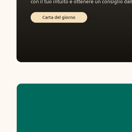
con il tuo intuito e ottenere un consiglio da
una
semplic
vedere
accompagn
Carta del giorno
Ascol
Veggen