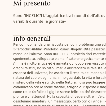
Mi presento
Sono ANGELICA Viaggiatrice tra i mondi dell'altro
variabili durante la giornata-
Info generali
Per ogni domanda una risposta per ogni problema una sol
✨Tarocchi✨Aldilà✨Pendolo✨Rune✨Angeli✨Vite passate✨Med
mondi dell'altrove. Sono ANGELICA, possiedo doti esoterich
sperimentato, sviluppato e amplificato energeticamente nel
Anima è molto antica ed è arrivata qui dopo aver vissuto m
draghi mistici, ho solcato i mari e abbracciato le mie stelle,
essenza dell'universo, ho ascoltato il respiro del mondo e i
natura del cuore degli umani, ho guardato la vita e ho salu
mistero della vita è scritto nella Natura...lo si può leggere 
comunicano con le stelle marine, scrigno di risposte e magia.
cuore tra le farfalle e i gigli e sarete felici poiché rinascer
pronto e vi attende!  Ho la capacità di vedere oltre il Vel
desiderano mandarvi un messaggio, parlo con gli Angeli, con