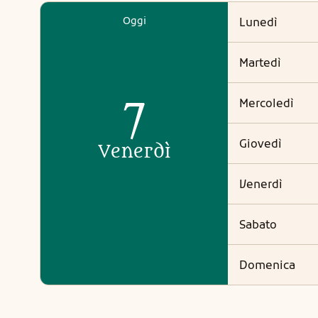
Oggi
lunedì
martedì
7
mercoledì
giovedì
venerdì
venerdì
sabato
domenica