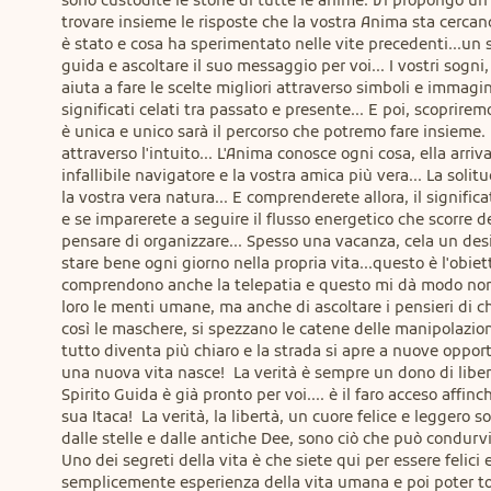
sono custodite le storie di tutte le anime. Vi propongo un vi
trovare insieme le risposte che la vostra Anima sta cercando
è stato e cosa ha sperimentato nelle vite precedenti...un s
guida e ascoltare il suo messaggio per voi... I vostri sogni,
aiuta a fare le scelte migliori attraverso simboli e immagin
significati celati tra passato e presente... E poi, scoprire
è unica e unico sarà il percorso che potremo fare insieme. 
attraverso l'intuito... L'Anima conosce ogni cosa, ella arriv
infallibile navigatore e la vostra amica più vera... La sol
la vostra vera natura... E comprenderete allora, il signific
e se imparerete a seguire il flusso energetico che scorre d
pensare di organizzare... Spesso una vacanza, cela un desid
stare bene ogni giorno nella propria vita...questo è l'obiet
comprendono anche la telepatia e questo mi dà modo non so
loro le menti umane, ma anche di ascoltare i pensieri di ch
così le maschere, si spezzano le catene delle manipolazion
tutto diventa più chiaro e la strada si apre a nuove opportun
una nuova vita nasce!  La verità è sempre un dono di libe
Spirito Guida è già pronto per voi.... è il faro acceso affinc
sua Itaca!  La verità, la libertà, un cuore felice e leggero 
dalle stelle e dalle antiche Dee, sono ciò che può condurvi a
Uno dei segreti della vita è che siete qui per essere felici
semplicemente esperienza della vita umana e poi poter tor