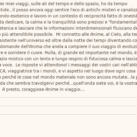
ei miei viaggi, sulle ali del tempo e dello spazio, ho da tempo 
e...lì posso ancora oggi sentire l'eco di antichi misteri e canalizza
do esoterico e lavoro in un contesto di reciprocità fatto di onestà,
a dedicare, la calma e la tranquillità sono preziosi e "fondamentali
eterica e lasciare che le informazioni interdimensionali fluiscano de
iù attendibile possibile.  Mi connetto alle Anime, al Cielo, alla terr
sistente nell'universo ed oltre dalla notte dei tempi diventando cos
 domande dell'Anima che anela a compiere il suo viaggio di evoluzi
e e sorridere il cuore. Nulla, di grande ed importante nel mondo, è
azio mistico con un lento e lungo respiro di fiduciosa calma e lascia
voce.  Le risposte vi attendono! I messaggi dei vostri cari nell'aldil
A, viaggiatrice tra i mondi, e vi aspetto nel luogo dove ogni cosa 
solo perché le cose nel mondo materiale non sono ancora mutate...la p
da che sembra travolgervi perché...quell'onda siete voi, è la vostra
!  A presto, coraggiose Anime in viaggio....