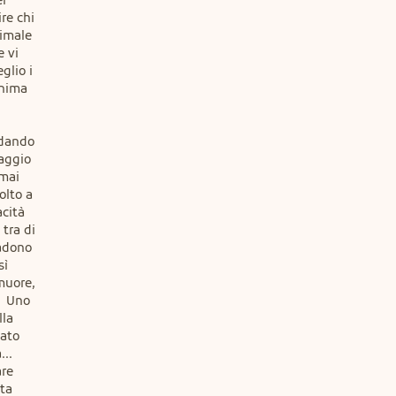
r 
re chi 
imale 
 vi 
lio i 
nima 
dando 
aggio 
mai 
lto a 
cità 
ra di 
adono 
ì 
muore, 
  Uno 
la 
ato 
.. 
re 
ta 