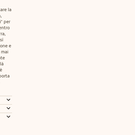
re la 
 
" per 
ntro 
a, 
ì 
one e 
 mai 
te 
à 
è 
orta 
 