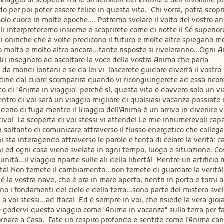
aggio di scoperta tra le dimensioni del visibile e dell'invisibile pe
 per poi poter essere felice in questa vita.  Chi vorrà, potrà scopri
olo cuore in molte epoche.... Potremo svelare il volto del vostro an
 li interpreteremo insieme e scoprirete come di notte il Sé superiore
i oniriche che a volte predicono il futuro e molte altre spiegano meg
mo molto e molto altro ancora...tante risposte si riveleranno...Ogni A
Vi insegnerò ad ascoltare la voce della vostra Anima che parla 
a da mondi lontani e se da lei vi  lascerete guidare diverrà il vostro 
itudine dal cuore scomparirà quando vi ricongiungerete ad essa ricor
ato di "Anima in viaggio" perché sì, questa vita è davvero solo un vi
entro di voi sarà un viaggio migliore di qualsiasi vacanza possiate 
erio di fuga mentre il Viaggio dell'Anima è un arrivo in divenire vo
tivo!  La scoperta di voi stessi vi attende! Le mie innumerevoli capa
ltanto di comunicare attraverso il flusso energetico che collega t
i sta interagendo attraverso le parole e tenta di celare la verità: c
i ed ogni cosa viene svelata in ogni tempo, luogo e situazione. Cos
ità...il viaggio riparte sulle ali della libertà!  Mentre un artificio 
rtà! Non temete il cambiamento...non temete di guardare la verità!
hé la vostra nave, che è ora in mare aperto, rientri in porto e torni al
sono i fondamenti del cielo e della terra...sono parte del mistero svel
 voi stessi...ad Itaca!  Ed è sempre in voi, che risiede la vera gioia.
 e godervi questo viaggio come "Anima in vacanza" sulla terra per fa
nare a Casa.  Fate un respiro profondo e sentite come l'Anima can