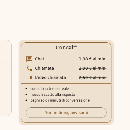
Consulti
Chat
1,98 € al min.
Chiamata
1,98 € al min.
Video chiamata
2,50 € al min.
consulti in tempo reale
nessun scatto alla risposta
paghi solo i minuti di conversazione
Non in linea, avvisami