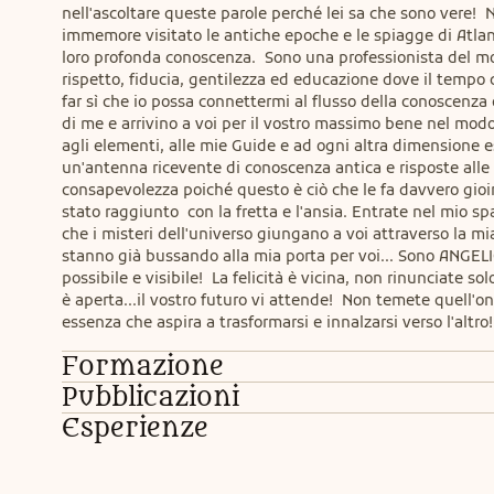
nell'ascoltare queste parole perché lei sa che sono vere!  N
immemore visitato le antiche epoche e le spiagge di Atlantid
loro profonda conoscenza.  Sono una professionista del mon
rispetto, fiducia, gentilezza ed educazione dove il tempo d
far sì che io possa connettermi al flusso della conoscenza 
di me e arrivino a voi per il vostro massimo bene nel modo p
agli elementi, alle mie Guide e ad ogni altra dimensione e
un'antenna ricevente di conoscenza antica e risposte alle
consapevolezza poiché questo è ciò che le fa davvero gioir
stato raggiunto  con la fretta e l'ansia. Entrate nel mio sp
che i misteri dell'universo giungano a voi attraverso la mia 
stanno già bussando alla mia porta per voi... Sono ANGELIC
possibile e visibile!  La felicità è vicina, non rinunciate 
è aperta...il vostro futuro vi attende!  Non temete quell'on
essenza che aspira a trasformarsi e innalzarsi verso l'altro
Formazione
Pubblicazioni
Esperienze