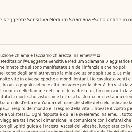
ve Veggente Sensitiva Medium Sciamana -Sono online in or
uzione chiama e facciamo chiarezza insieme🩷🪽🔮
itazioni🌟Veggente Sensitiva Medium Sciamana Viaggiatrice tr
e innate che si sono manifestate sin dall'infanzia e che ho poi 
 corso degli anni attraverso la mia evoluzione spirituale. La mia 
olte vite in diverse epoche e mondi lontani. Ho cavalcato venti e 
 ho visto popoli cadere e altri insorgere per la libertà, ho visto la v
l crepitio delle fiamme nel cuore di madre terra, ho conosciuto la v
tato la morte...ho visto come tutto si trasforma pur restando eterno.
tra un filo d'erba e un'onda del mare...le stelle del cielo indicano la 
..il respiro del mondo è il respiro della vita... Trovate il vostro pe
ete a voi stessi... Ogni risposta è qui e la sveleremo insieme.... tutto
o, viaggiare tra i mondi dimensionali e comunicare con i defunti che 
 gli Spiriti guida e i Maestri Ascesi dell'Akasha, luogo eterico in c