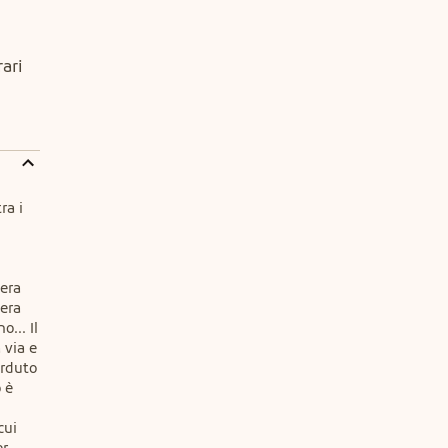
ari
a i 
era 
era 
.. Il 
via e 
rduto 
 è 
ui 