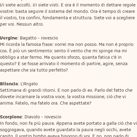
Vi siete accolti. Vi siete visti. E ora è il momento di dettare regole 
vostre: basta seguire il sistema del mondo. Ora è tempo di creare 
il vostro, tra confini, fondamenta e struttura. Siete voi a scegliere 
per voi. Nessun altro.
Vergine
: Bagatto - rovescio

Mi ricorda la famosa frase: vorrei ma non posso. Ma non è proprio 
cos. È più un sentimento: sento il vento che mi spinge ma mi 
obbligo a star fermo. Ma quanto sforzo, quanta fatica c’è in 
questo? E se fosse arrivato il momento di partire, agire, senza 
aspettare che sia tutto perfetto?
Bilancia
: L’Angelo

Settimana di grandi ritorni. E non parlo di ex. Parlo del fatto che 
dovete incarnare la vostra voce, la vostra missione, ciò che vi 
anima. Fatelo, ma fatelo ora. Che aspettate?
Scorpione
: Diavolo - rovescio

In fondo, non fa più paura. Appena avete portato a galla ciò che vi 
soggiogava, quando avete guardato la paura negli occhi, avete 
capito. Il vostro bimbo aveva bisogno di voi. E no, non parlo di 