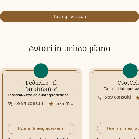
Tutti gli articoli
Autori in primo piano
Federico "Il
EsotEri
.
Tarotmante"
Tarocchi
Interpretaz
.
.
Tarocchi
Astrologia
Interpretazione sogni
369
consulti
6954
consulti
5/5
media recensioni
Non in linea, avvisami
Non in linea, a