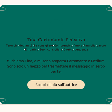
Tina Cartomante Sensitiva
Tarocchi
Medianità
Sa consigliare
Comprensivo
Amore
Famiglia
Lavoro
•
•
•
•
•
•
Empatico
Buon consigliere
Diretto
Veggenza
•
•
•
•
Mi chiamo Tina, e mi sono scoperta Cartomante e Medium.
Sono solo un mezzo per trasmettere il messaggio in serbo
per te.
Scopri di più sull'autrice