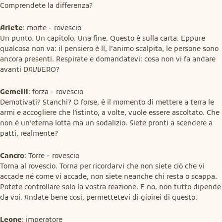
Comprendete la differenza?
Ariete
: morte - rovescio

Un punto. Un capitolo. Una fine. Questo è sulla carta. Eppure 
qualcosa non va: il pensiero è lì, l’animo scalpita, le persone sono 
ancora presenti. Respirate e domandatevi: cosa non vi fa andare 
avanti DAVVERO?
Gemelli
: forza - rovescio

Demotivati? Stanchi? O forse, è il momento di mettere a terra le 
armi e accogliere che l’istinto, a volte, vuole essere ascoltato. Che 
non è un’eterna lotta ma un sodalizio. Siete pronti a scendere a 
patti, realmente?
Cancro
: Torre - rovescio

Torna al rovescio. Torna per ricordarvi che non siete ciò che vi 
accade né come vi accade, non siete neanche chi resta o scappa. 
Potete controllare solo la vostra reazione. E no, non tutto dipende 
da voi. Andate bene così, permettetevi di gioirei di questo.
Leone
: imperatore
