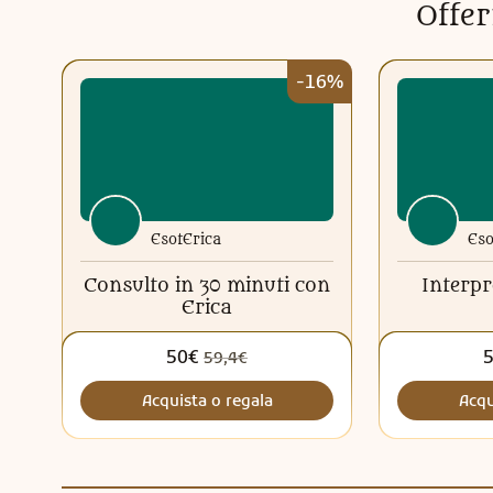
Offer
-16%
EsotErica
Eso
Consulto in 30 minuti con
Interpr
Erica
50€
59,4€
Acquista o regala
Acqu