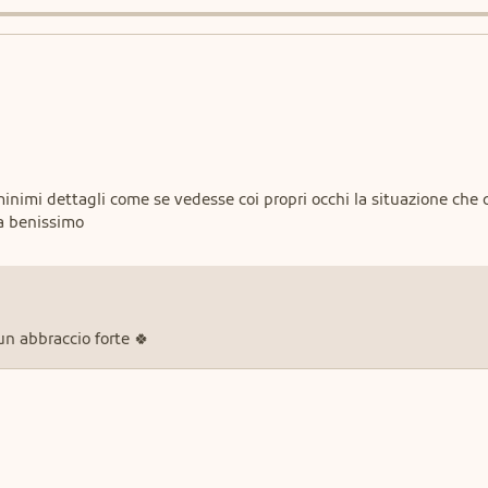
a benissimo
un abbraccio forte 🍀