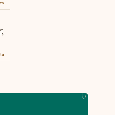
tto
: 
le 
tto