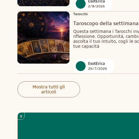
EsotErica
2/8/2026
Tarocchi
Taroscopo della settimana 
Questa settimana i Tarocchi invi
riflessione. Opportunità, cambia
ascolta il tuo intuito, cogli le 
tue capacità
EsotErica
26/7/2026
Mostra tutti gli
articoli