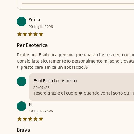
Sonia
20
Luglio
2026
Per Esoterica
Fantastica Esoterica persona preparata che ti spiega nei minimi dettagli come se vedesse coi propri occhi la situazione che dire?
Consigliata sicuramente Io personalmente mi sono trovat
A presto cara amica un abbraccio😘
EsotErica
ha risposto
20/07/26
Tesoro grazie di cuore ❤️ quando vorrai sono qui, 
N
18
Luglio
2026
Brava