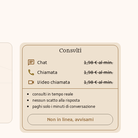
Consulti
Chat
1,98 € al min.
Chiamata
1,98 € al min.
Video chiamata
1,98 € al min.
consulti in tempo reale
nessun scatto alla risposta
paghi solo i minuti di conversazione
Non in linea, avvisami