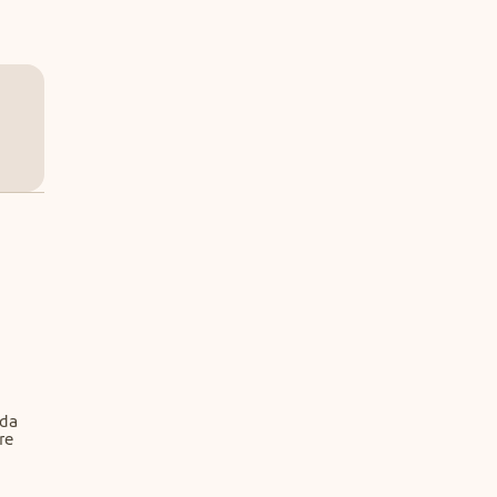
da 
re