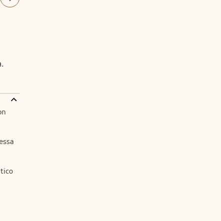
.
n 
essa 
tico 