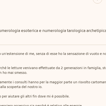
 Numerologia esoterica e numerologia tarologica archetipica
o un'estensione di me, senza di esse ho la sensazione di vuoto e no
hé le letture venivano effettuate da 2 generazioni in famiglia, st
non ho mai smesso.
olitamente i consulti hanno per la maggior parte un risvolto cartoman
alla scoperta del nostro io.
r aiutare gli altri fin dove mi è possibile.
pensiero ossessivo sia perché è relativo alle energie.
