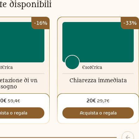
te disponibili
-16%
-33%
tErica
EsotErica
etazione di un
Chiarezza immediata
sogno
50€
20€
59,4€
29,7€
ista o regala
Acquista o regala