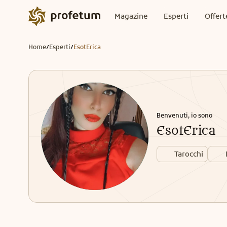
Magazine
Esperti
Offert
Home
Esperti
EsotErica
/
/
Benvenuti, io sono
EsotErica
Tarocchi