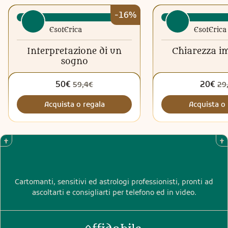
-16%
EsotErica
EsotErica
Interpretazione di un
Chiarezza i
sogno
50€
20€
59,4€
29
Acquista o regala
Acquista o 
Cartomanti, sensitivi ed astrologi professionisti, pronti ad
ascoltarti e consigliarti per telefono ed in video.