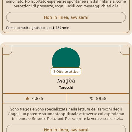
sono nato. Ho riportato esperienze spontanee sin dall’infanzia, come
percezioni di presenze, sogni lucidi con messaggi chiari o la
sensazione di essere accompagnato da una guida invisibile. Queste
esperienze precoci hanno plasmato il mio percorso, portandomi a
Non in linea, avvisami
comprendere e affinare il mio dono per metterlo al servizio degli
altri, offrendo guida e supporto a chi cerca risposte.Empatia, verità e
Primo consulto gratuito, poi 1,78€/min
supportoLe persone che si rivolgono a me possono aspettarsi
empatia, verità, comprensione, supporto e consigli pratici per
affrontare problemi e ottenere successo. Durante un consulto, posso
esplorare vari temi come amore, famiglia, lavoro e finanza, fornendo
risposte e orientamento per risolvere preoccupazioni e chiarire
pensieri. Il mio approccio è Il mio approccio è guidato dalla volontà
di offrirti una guida autentica e costruttiva per il tuo benessere.
3 Offerte attive
Magda
Tarocchi
4,8/5
8958
Sono Magda e Sono specializzata nella lettura dei Tarocchi degli
Angeli, un potente strumento spirituale attraverso cui esploriamo
insieme: ✨ Amore e Relazioni: Per scoprire la vera essenza dei
legami emotivi. ✨ Amicizia e Dinamiche Affettive: Per comprendere
i legami che ci uniscono. ✨ Carriera e Realizzazione Personale: Per
Non in linea, avvisami