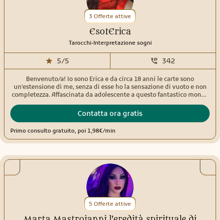
prospettiva e in modo globale, ed è questo che ti aiuterò a fare, a
conoscere gli eventi e te stessoHo fatto tantissimi corsi, collaborato
3 Offerte attive
con le maggiori piattaforme, ricevuto molti attestati, anche se per
me il migliore riconoscimento è la vostra serenità.
EsotErica
.
Tarocchi
Interpretazione sogni
5/5
342
Benvenuto/a! Io sono Erica e da circa 18 anni le carte sono
un'estensione di me, senza di esse ho la sensazione di vuoto e non
completezza. Affascinata da adolescente a questo fantastico mondo
perché le letture venivano effettuate da 2 generazioni in famiglia,
stessa cosa per l'interpretazione dei sogni, sentii il richiamo e non
Contatta ora gratis
ho mai smesso. Nelle mie letture utilizzo tarocchi, sibille ed oracoli,
e solitamente i consulti hanno per la maggior parte un risvolto
Primo consulto gratuito, poi 1,98€/min
cartomantico ed uno tarologico, quindi legato anche
all'introspezione e alla scoperta del nostro io. Da sempre metto a
disposizione questo dono meraviglioso per aiutare gli altri fin dove
mi è possibile. Tendo a non fornire tempistiche precise, sia per
evitare il pensiero ossessivo sia perché è relativo alle energie. Il mio
obiettivo principale è trasmettere chiarezza, empatia e serenità.
5 Offerte attive
Marta Mastroianni l’eredità spirituale di