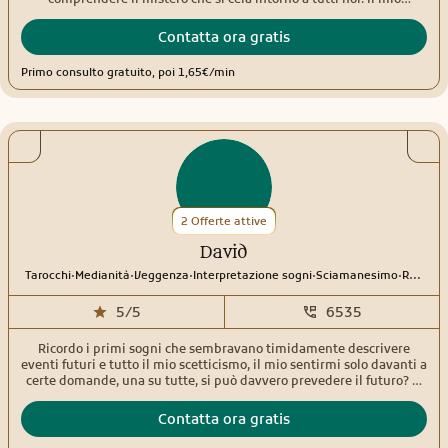
obiettivo è di mettere a disposizione la mia conoscenza per
accompagnarvi incontro al futuro, sciogliendo i dubbi, dando
Contatta ora gratis
accurate risposte ed attribuire un significato ai vostri sogni.
Primo consulto gratuito, poi 1,65€/min
2 Offerte attive
David
.
.
.
.
.
Tarocchi
Medianità
Veggenza
Interpretazione sogni
Sciamanesimo
Rune
5/5
6535
Ricordo i primi sogni che sembravano timidamente descrivere
eventi futuri e tutto il mio scetticismo, il mio sentirmi solo davanti a
certe domande, una su tutte, si può davvero prevedere il futuro? Si
può farlo senza essere asceti rinchiusi in una caverna lontana dal
mondo? Per molto tempo quelle domande insieme a quei sogni e a
Contatta ora gratis
certe esperienze mi fecero sentire ingenuo e anche peggio. Poi una
risposta arrivò in una forma inaspettata, la famosa e generosa