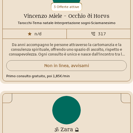
3 Offerte attive
Vincenzo Miele - Occhio di Horus
.
.
.
Tarocchi
Tema natale
Interpretazione sogni
Sciamanesimo
n/d
317
Da anni accompagno le persone attraverso la cartomanzia e la
consulenza spirituale, offrendo uno spazio di ascolto, rispetto e
consapevolezza. Ogni consulto è unico e nasce dall'incontro tra la
mia esperienza e le esigenze di chi si rivolge a me. Nel tempo ho
approfondito diverse discipline spirituali che oggi fanno parte del
Non in linea, avvisami
mio metodo di lavoro. Utilizzo Sibille, Tarocchi e Oracoli Egizi,
Tarocchi dello Sciamano, Tarocchi e Oracoli della Santa Muerte,
Primo consulto gratuito, poi 1,85€/min
integrando anche la numerologia e lo sciamanesimo per offrire una
lettura completa e personalizzata. Mi occupo di amore, lavoro,
crescita personale, percorsi spirituali e fiamme gemelle, aiutando le
persone a comprendere meglio le energie e le possibilità che si
presentano lungo il loro cammino. Ti ringrazio per aver dedicato il
tuo tempo a conoscermi. Sarà un piacere accompagnarti con serietà,
sensibilità e discrezione nel tuo percorso. A presto.
🕉️ Zara 🔮