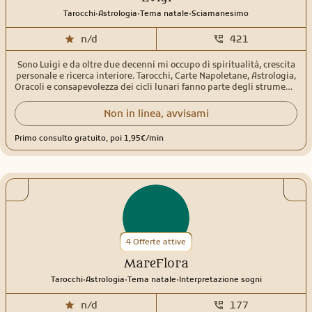
.
.
.
Tarocchi
Astrologia
Tema natale
Sciamanesimo
n/d
421
Sono Luigi e da oltre due decenni mi occupo di spiritualità, crescita
personale e ricerca interiore. Tarocchi, Carte Napoletane, Astrologia,
Oracoli e consapevolezza dei cicli lunari fanno parte degli strumenti
che utilizzo nei miei consulti, insieme alle conoscenze maturate
attraverso lo studio delle tradizioni stregoniche e della spiritualità
Non in linea, avvisami
Neo Pagana. Attraverso il linguaggio dei simboli aiuto a fare luce su
ciò che sta emergendo nel presente, offrendo orientamento,
Primo consulto gratuito, poi 1,95€/min
consapevolezza e nuove prospettive nei momenti di dubbio, scelta
o trasformazione. Il mio approccio nasce dall'incontro tra studio,
esperienza e intuizione, con l'obiettivo di creare uno spazio di
ascolto autentico in cui ogni consulto possa diventare
un'opportunità di maggiore consapevolezza e comprensione del
proprio percorso. Che la tua richiesta riguardi l'amore, il lavoro, la
crescita personale o il tuo cammino spirituale, il mio intento è
aiutarti a riconoscere le energie e le dinamiche in gioco, valorizzare
le tue risorse interiori e affrontare il futuro con maggiore chiarezza e
4 Offerte attive
fiducia.
MareFlora
.
.
.
Tarocchi
Astrologia
Tema natale
Interpretazione sogni
n/d
177