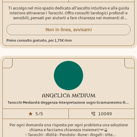
Ti accolgo nel mio spazio dedicato all’ascolto intuitivo e alla guida
interiore attraverso i Tarocchi. Offro consulti tarologici profondi e
sensibili, pensati per aiutarti a fare chiarezza nei momenti di
dubbio, comprendere le energie che ti circondano e ritrovare la tua
direzione. Con un approccio empatico e contemporaneo, unisco
Non in linea, avvisami
simbologia tradizionale e intuizione personale per accompagnarti
in un percorso di consapevolezza e crescita. - Tarologia - Angeologia
Primo consulto gratuito, poi 1,75€/min
- Astrologia e tema natale - Numerologia - Canalizzazioni - Percorsi
spirituali, evolutivi individuali o di coppia - Fiamme Gemelle
ANGELICA MEDIUM
.
.
.
.
.
Tarocchi
Medianità
Veggenza
Interpretazione sogni
Sciamanesimo
Rune
5/5
10049
Per ogni domanda una risposta per ogni problema una soluzione
chiama e facciamo chiarezza insieme🩷🪽🔮
✨Tarocchi✨Aldilà✨Pendolo✨Rune✨Angeli✨Vite