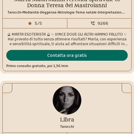
Donna Teresa dei Mastroianni
.
.
.
.
.
Tarocchi
Medianità
Veggenza
Astrologia
Tema natale
Interpretazione sogni
5/5
9266
🔮 MARTA ESOTERISTA 🔮 ✨ VINCE DOVE GLI ALTRI HANNO FALLITO ✨
Hai provato di tutto senza ottenere risultati? Marta, con esperienza
e sensibilità spirituale, ti aiuta ad affrontare situazioni difficili in
amore, lavoro, fortuna e benessere personale. ❤️ Problemi
sentimentali • 💰 Ostacoli economici • 🍀 Fortuna e successo • 🛡️
Contatta ora gratis
Protezione dalle energie negative • 🔓 Sblocchi e nuovi inizi
Massima riservatezza, ascolto e professionalità.
Primo consulto gratuito, poi 1,5€/min
Libra
Tarocchi