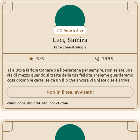
7 Offerte attive
Lucy Samira
.
Tarocchi
Astrologia
5/5
1463
Ti aiuto a farlo/a tornare o a liberartene per sempre. Non esiste una
via di mezzo quando si tratta della tua felicità. Insieme guarderemo
cosa dicono le carte: se c’è un filo che ancora vi unisce o se è arrivato
il momento di tagliare quel legame per permetterti finalmente di
fiorire. I miei consulti non sono semplicemente predittivi, ma sono
Non in linea, avvisami
un vero percorso di crescita, sblocco e consapevolezza. Se ti trovi in
un momento di confusione, nel mio spazio troverai ascolto
Primo consulto gratuito, poi 2€/min
empatico, totale assenza di giudizio e risposte concrete. 🔮 Chi sono
e come posso aiutarti Il campo delle relazioni è la mia
specializzazione profonda. Da oltre 35 anni unisco tre strumenti
straordinari per darti una guida a 360 gradi: Tarologia Evolutiva: Per
leggere oltre la superficie e capire le vere intenzioni e i blocchi
energetici. Astrologia Tecnica: Una disciplina che continuo ad
approfondire costantemente per mappare i tempi e le dinamiche