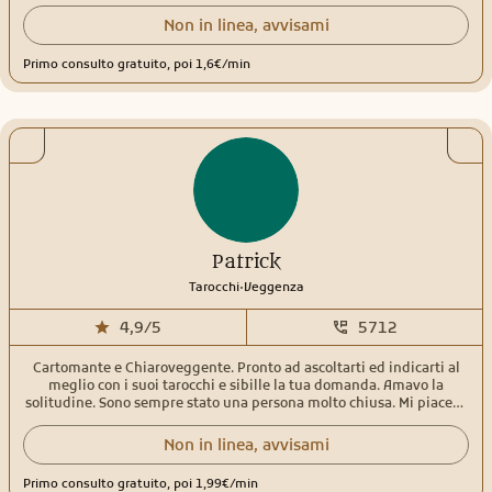
sentivo di avere e che non sapevo come usare per via della mia
giovane età. In me troverai una persona empatica, pronta ad
Non in linea, avvisami
ascoltarti e non giudicarti. Amo aiutare gli altri, trovare insieme
delle vie per risolvere le situazioni ,ti prenderò per mano, non ti
Primo consulto gratuito, poi 1,6€/min
lascerò mai sola/o. Chi si affida a me trova prima di tutto un’amica
sincera, diretta che ti dira’ in ogni caso la verità per il tuo bene. Per i
miei consulti uso vari tipi di Tarocchi,Sibille e svariati Oracoli, il
pendolo e la sfera di cristallo. Ci tengo a precisare che non rispondo
a domande in generale, sulla salute,sulla gravidanza,questioni
legali e concorsi. Mi trovi online tutti i giorni con comprensibili
pause. I miei orari possono variare. Contattami con fiducia. Un
abbraccio di luce.
Patrick
.
Tarocchi
Veggenza
4,9/5
5712
Cartomante e Chiaroveggente. Pronto ad ascoltarti ed indicarti al
meglio con i suoi tarocchi e sibille la tua domanda. Amavo la
solitudine. Sono sempre stato una persona molto chiusa. Mi piaceva
stare per i fatti miei. Leggere e documentarmi su questo mondo
meraviglioso e magico. Però allo stesso tempo avevo una
Non in linea, avvisami
grandissima voglia di comunicare quello che i miei tarocchi e carte
mi volevano dire. Volevo sperimentare, provare, leggere a qualcuno.
Primo consulto gratuito, poi 1,99€/min
Interpretarli al meglio, dando una visione eccezionale a chiunque