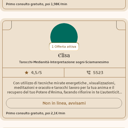
Primo consulto gratuito, poi 1,98€/min
1 Offerta attiva
Elisa
.
.
.
Tarocchi
Medianità
Interpretazione sogni
Sciamanesimo
4,5/5
5523
Con utilizzo di tecniche mirate energetiche , visualizzazioni,
meditazioni e oracolo e tarocchi lavoro per la tua anima e il
recupero del tuo Potere d'Anima, facendo rifiorire in te L'autenticità
della tua Essenza. Sono a vostra disposizione per i consulti e
progressione d'anima, aiutandovi a direzionarvi sul sentiero della
Non in linea, avvisami
vostra Autentica Verità.
Primo consulto gratuito, poi 2,1€/min