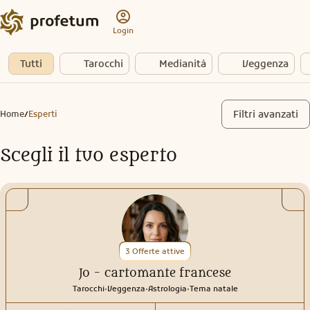
Login
Tutti
Tarocchi
Medianità
Veggenza
Filtri avanzati
Home
Esperti
/
Scegli il tuo esperto
3 Offerte attive
Jo - cartomante francese
.
.
.
Tarocchi
Veggenza
Astrologia
Tema natale