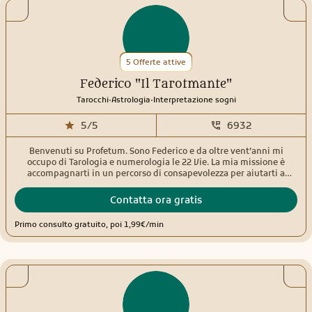
relazioni, ritorni, cambiamenti e tutto ciò che sta cercando di
emergere nella tua vita
5 Offerte attive
Federico "Il Tarotmante"
.
.
Tarocchi
Astrologia
Interpretazione sogni
5/5
6932
Benvenuti su Profetum. Sono Federico e da oltre vent’anni mi
occupo di Tarologia e numerologia le 22 Vie. La mia missione è
accompagnarti in un percorso di consapevolezza per aiutarti a
ritrovare la tua strada e una serenità autentica. Il mio metodo
Attraverso un ascolto empatico e lo studio degli Arcani, ti offro gli
Contatta ora gratis
strumenti per comprendere meglio il tuo presente e sbloccare il tuo
potenziale. Il mio obiettivo è fornirti chiarezza e supporto concreto
Primo consulto gratuito, poi 1,99€/min
per affrontare le sfide della vita con rinnovata fiducia. Codice etico
Per deontologia professionale, non tratto i seguenti argomenti:
Salute, gravidanze e tematiche mediche. Questioni legali o
consulenze per minorenni. Gioco d’azzardo e numeri del lotto.
Ritualistica, magia o legamenti. Per queste necessità ti invito a
consultare i professionisti di settore competenti. Sono a tua
disposizione per iniziare insieme questo viaggio verso la tua
realizzazione.