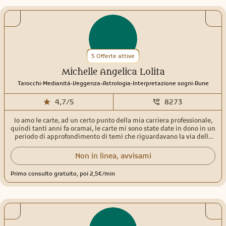
5 Offerte attive
Michelle Angelica Lolita
.
.
.
.
.
Tarocchi
Medianità
Veggenza
Astrologia
Interpretazione sogni
Rune
4,7/5
8273
Io amo le carte, ad un certo punto della mia carriera professionale,
quindi tanti anni fa oramai, le carte mi sono state date in dono in un
periodo di approfondimento di temi che riguardavano la via della
comunicazione interiore per esternare con la voce i nostri bisogni
più profondi all’esterno soprattutto in amore. La voce dunque e la
Non in linea, avvisami
chiaroudienza sono i miei doni principali con le carte che sono gli
strumenti operativi. È così che ho scoperto le chiavi del successo sui
Primo consulto gratuito, poi 2,5€/min
ritorni in amore tanto da volerne diventare un esperta, specialista
di casi impossibili ma poi ho scoperto che il mio dono reale è la
chiaroudienza, cioè saper sentire attraverso la voce che comunica
cosa dice il cliente davvero e quali risposte sta cercando. Da 30 anni
non ho mai smesso di formarmi e di aggiornarmi A proposito dei
tempi ci credo fortemente anzi direi che sono una forte sostenitrice
dei tempi e risultati tanto che la mia tecnica è proprio quella di