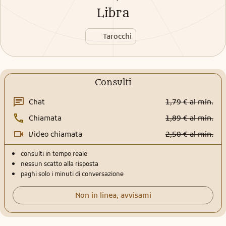
Libra
Tarocchi
Consulti
Chat
1,79 € al min.
Chiamata
1,89 € al min.
Video chiamata
2,50 € al min.
consulti in tempo reale
nessun scatto alla risposta
paghi solo i minuti di conversazione
Non in linea, avvisami