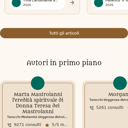
Tina Cartomante Sensitiva
2026
2026
Tutti gli articoli
Autori in primo piano
Marta Mastroianni
Morga
.
.
l’eredità spirituale di
Tarocchi
Veggenza
Astr
Donna Teresa dei
5261
consulti
Mastroianni
.
.
.
Tarocchi
Medianità
Veggenza
Astrologia
Tema natale
Interpretazione sogni
9271
consulti
5/5
media recensioni