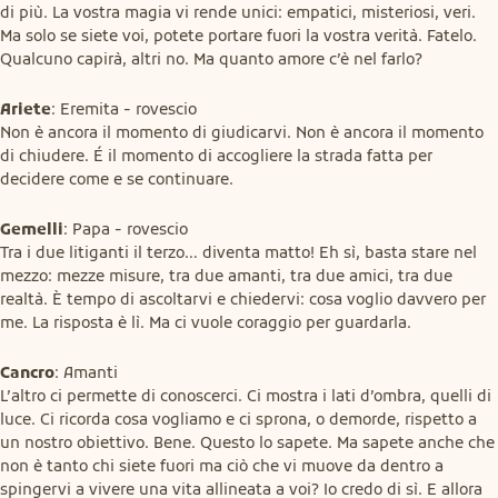
di più. La vostra magia vi rende unici: empatici, misteriosi, veri. 
Ma solo se siete voi, potete portare fuori la vostra verità. Fatelo. 
Qualcuno capirà, altri no. Ma quanto amore c’è nel farlo?
Ariete
: Eremita - rovescio

Non è ancora il momento di giudicarvi. Non è ancora il momento 
di chiudere. É il momento di accogliere la strada fatta per 
decidere come e se continuare.
Gemelli
: Papa - rovescio

Tra i due litiganti il terzo… diventa matto! Eh sì, basta stare nel 
mezzo: mezze misure, tra due amanti, tra due amici, tra due 
realtà. È tempo di ascoltarvi e chiedervi: cosa voglio davvero per 
me. La risposta è lì. Ma ci vuole coraggio per guardarla.
Cancro
: Amanti

L’altro ci permette di conoscerci. Ci mostra i lati d’ombra, quelli di 
luce. Ci ricorda cosa vogliamo e ci sprona, o demorde, rispetto a 
un nostro obiettivo. Bene. Questo lo sapete. Ma sapete anche che 
non è tanto chi siete fuori ma ciò che vi muove da dentro a 
spingervi a vivere una vita allineata a voi? Io credo di sì. E allora 