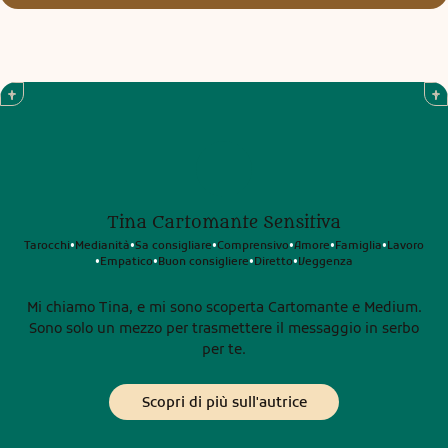
Tina Cartomante Sensitiva
Tarocchi
Medianità
Sa consigliare
Comprensivo
Amore
Famiglia
Lavoro
•
•
•
•
•
•
Empatico
Buon consigliere
Diretto
Veggenza
•
•
•
•
Mi chiamo Tina, e mi sono scoperta Cartomante e Medium.
Sono solo un mezzo per trasmettere il messaggio in serbo
per te.
Scopri di più sull'autrice