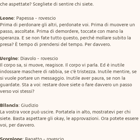
che aspettate? Scegliete di sentire chi siete.
Leone
: Papessa - rovescio

Prima di perdonare gli altri, perdonate voi. Prima di muovere un 
passo, ascoltate. Prima di demordere, toccate con mano la 
speranza. E se non fate tutto questo, perché mollare subito la 
presa? È tempo di prendersi del tempo. Per davvero.
Vergine
: Diavolo - rovescio

Il corpo sa, si muove, reagisce. Il corpo vi parla. Ed è inutile 
indossare maschere di rabbia, se c’è tristezza. Inutile mentire, se 
si vuole portare un messaggio. Inutile aver paura, se non la 
guardate. Sta a voi: restare dove siete o fare davvero un passo 
verso voi stessi?
Bilancia
: Giudizio

La vostra voce può uscire. Portatela in alto, mostratevi per chi 
siete. Basta aspettare gli okay, le approvazioni. Ora potete essere 
voi, per davvero.
Scorpione
: Bagatto - rovescio
