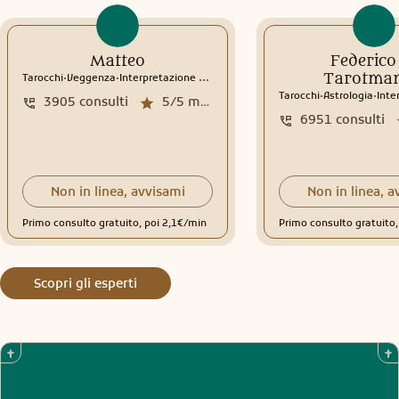
Matteo
Federico 
.
.
Tarotman
Tarocchi
Veggenza
Interpretazione sogni
Rune
.
.
Tarocchi
Astrologia
Inter
3905
consulti
5/5
media recensioni
6951
consulti
Non in linea, avvisami
Non in linea, a
Primo consulto gratuito, poi 2,1€/min
Primo consulto gratuito
Scopri gli esperti