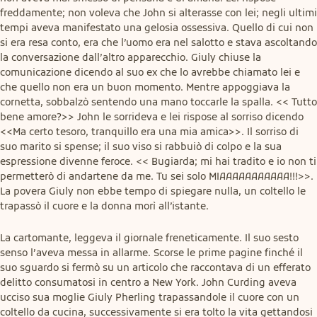
freddamente; non voleva che John si alterasse con lei; negli ultimi 
tempi aveva manifestato una gelosia ossessiva. Quello di cui non 
si era resa conto, era che l’uomo era nel salotto e stava ascoltando 
la conversazione dall’altro apparecchio. Giuly chiuse la 
comunicazione dicendo al suo ex che lo avrebbe chiamato lei e 
che quello non era un buon momento. Mentre appoggiava la 
cornetta, sobbalzò sentendo una mano toccarle la spalla. << Tutto 
bene amore?>> John le sorrideva e lei rispose al sorriso dicendo 
<<Ma certo tesoro, tranquillo era una mia amica>>. Il sorriso di 
suo marito si spense; il suo viso si rabbuiò di colpo e la sua 
espressione divenne feroce. << Bugiarda; mi hai tradito e io non ti 
permetterò di andartene da me. Tu sei solo MIAAAAAAAAAAA!!!>>. 
La povera Giuly non ebbe tempo di spiegare nulla, un coltello le 
trapassò il cuore e la donna morì all’istante.
La cartomante, leggeva il giornale freneticamente. Il suo sesto 
senso l’aveva messa in allarme. Scorse le prime pagine finché il 
suo sguardo si fermò su un articolo che raccontava di un efferato 
delitto consumatosi in centro a New York. John Curding aveva 
ucciso sua moglie Giuly Pherling trapassandole il cuore con un 
coltello da cucina, successivamente si era tolto la vita gettandosi 