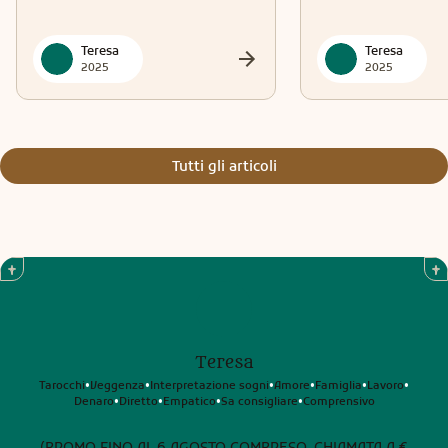
Teresa
Teresa
2025
2025
Tutti gli articoli
Teresa
Tarocchi
Veggenza
Interpretazione sogni
Amore
Famiglia
Lavoro
•
•
•
•
•
•
Denaro
Diretto
Empatico
Sa consigliare
Comprensivo
•
•
•
•
(PROMO FINO AL 6 AGOSTO COMPRESO. CHIAMATA A €