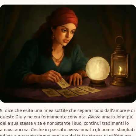
Si dice che esita una linea sottile che separa l’odio dall’amore e di 
questo Giuly ne era fermamente convinta. Aveva amato John più 
della sua stessa vita e nonostante i suoi continui tradimenti lo 
amava ancora. Anche in passato aveva amato gli uomini sbagliati 
ed ora a quarantacinque anni era del tutto stanza di soffrire per 