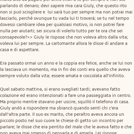
parlando di denaro; devi sapere mia cara Giuly, che questo rito 
non si può sciogliere e  lui sarà tuo per sempre ma non potrai mai 
lasciarlo, perché ovunque tu vada lui ti troverà; se tu nel tempo 
dovessi cambiare idea per qualsiasi motivo, io non potrei fare 
nulla per aiutarti; sei sicura di volerlo tutto per te ora che sei 
consapevole?>> Giuly le rispose che non voleva altro dalla vita; 
voleva lui per sempre. La cartomante allora le disse di andare a 
casa e di aspettare.
Era passato ormai un anno e la coppia era felice, anche se lui non 
la lasciava un momento, ma in fin dei conti era quello che aveva 
sempre voluto dalla vita; essere amata e coccolata all’infinito.
Quel sabato mattina, si erano svegliati tardi; avevano fatto 
colazione ed erano intenzionati a fare una passeggiata in centro. 
Ma proprio mentre stavano per uscire, squillò il telefono di casa. 
Giuly andò a rispondere ma sbiancò quando sentì chi c’era 
dall’altra parte. Il suo ex marito, che peraltro aveva ancora un 
piccolo posto nel suo cuore le chiese di getto un incontro per 
parlare; le disse che era pentito del male che le aveva fatto e che 
non aveva mai smesso di pensarla e di amarla. Lei rispose 