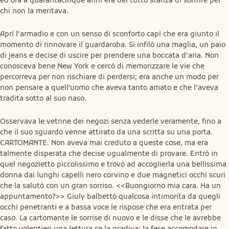
chi non la meritava.
Aprì l’armadio e con un senso di sconforto capì che era giunto il 
momento di rinnovare il guardaroba. Si infilò una maglia, un paio 
di jeans e decise di uscire per prendere una boccata d’aria. Non 
conosceva bene New York e cercò di memorizzare le vie che 
percorreva per non rischiare di perdersi; era anche un modo per 
non pensare a quell’uomo che aveva tanto amato e che l’aveva 
tradita sotto al suo naso.
Osservava le vetrine dei negozi senza vederle veramente, fino a 
che il suo sguardo venne attirato da una scritta su una porta. 
CARTOMANTE. Non aveva mai creduto a queste cose, ma era 
talmente disperata che decise ugualmente di provare. Entrò in 
quel negozietto piccolissimo e trovò ad accoglierla una bellissima 
donna dai lunghi capelli nero corvino e due magnetici occhi scuri 
che la salutò con un gran sorriso. <<Buongiorno mia cara. Ha un 
appuntamento?>> Giuly balbettò qualcosa intimorita da quegli 
occhi penetranti e a bassa voce le rispose che era entrata per 
caso. La cartomante le sorrise di nuovo e le disse che le avrebbe 
fatto volentieri una lettura se la gradiva; la fece accomodare in 