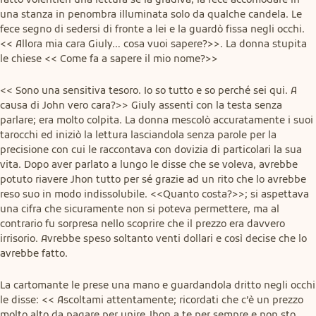
una stanza in penombra illuminata solo da qualche candela. Le 
fece segno di sedersi di fronte a lei e la guardò fissa negli occhi.  
<< Allora mia cara Giuly… cosa vuoi sapere?>>. La donna stupita 
le chiese << Come fa a sapere il mio nome?>>
<< Sono una sensitiva tesoro. Io so tutto e so perché sei qui. A 
causa di John vero cara?>> Giuly assentì con la testa senza 
parlare; era molto colpita. La donna mescolò accuratamente i suoi 
tarocchi ed iniziò la lettura lasciandola senza parole per la 
precisione con cui le raccontava con dovizia di particolari la sua 
vita. Dopo aver parlato a lungo le disse che se voleva, avrebbe 
potuto riavere Jhon tutto per sé grazie ad un rito che lo avrebbe 
reso suo in modo indissolubile. <<Quanto costa?>>; si aspettava 
una cifra che sicuramente non si poteva permettere, ma al 
contrario fu sorpresa nello scoprire che il prezzo era davvero 
irrisorio. Avrebbe speso soltanto venti dollari e così decise che lo 
avrebbe fatto.
La cartomante le prese una mano e guardandola dritto negli occhi 
le disse: << Ascoltami attentamente; ricordati che c’è un prezzo 
molto alto da pagare per unire Jhon a te per sempre e non sto 