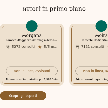
Autori in primo piano
Morgana
Moira
.
.
.
.
.
Tarocchi
Veggenza
Astrologia
Tema natale
Interpretazione sogni
Tarocchi
Medianità
5272
consulti
5/5
media recensioni
7121
consulti
Non in linea, avvisami
Non in linea, a
Primo consulto gratuito, poi 1,98€/min
Primo consulto gratuito
Scopri gli esperti