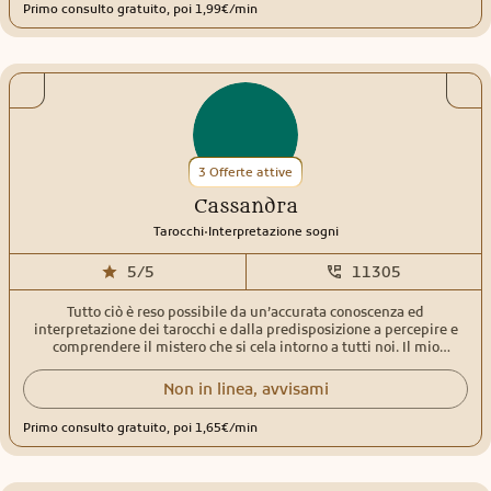
Primo consulto gratuito, poi 1,99€/min
3 Offerte attive
Cassandra
.
Tarocchi
Interpretazione sogni
5/5
11305
Tutto ciò è reso possibile da un’accurata conoscenza ed
interpretazione dei tarocchi e dalla predisposizione a percepire e
comprendere il mistero che si cela intorno a tutti noi. Il mio
obiettivo è di mettere a disposizione la mia conoscenza per
accompagnarvi incontro al futuro, sciogliendo i dubbi, dando
Non in linea, avvisami
accurate risposte ed attribuire un significato ai vostri sogni.
Primo consulto gratuito, poi 1,65€/min