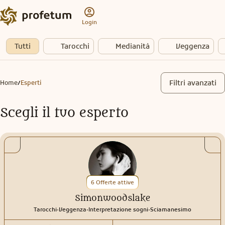
Login
Tutti
Tarocchi
Medianità
Veggenza
Filtri avanzati
Home
Esperti
/
Scegli il tuo esperto
6 Offerte attive
Simonwoodslake
.
.
.
Tarocchi
Veggenza
Interpretazione sogni
Sciamanesimo