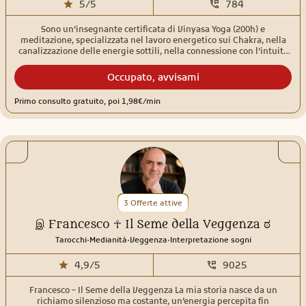
5/5
784
Sono un’insegnante certificata di Vinyasa Yoga (200h) e
meditazione, specializzata nel lavoro energetico sui Chakra, nella
canalizzazione delle energie sottili, nella connessione con l’intuito
spirituale e nelle pratiche esoteriche intuitive. Accompagno le
persone in percorsi di risveglio e trasformazione interiore attraverso
Occupato, avvisami
strumenti come i Tarocchi, la Matrice del Destino e la Stregoneria
Tradizionale, favorendo introspezione, consapevolezza, guarigione e
Primo consulto gratuito, poi 1,98€/min
potere personale.
3 Offerte attive
இ Francesco ☥ Il Seme della Veggenza ಠ
.
.
.
Tarocchi
Medianità
Veggenza
Interpretazione sogni
4,9/5
9025
Francesco – Il Seme della Veggenza La mia storia nasce da un
richiamo silenzioso ma costante, un’energia percepita fin