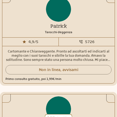
pensieri. Il mio approccio è Il mio approccio è guidato dalla volontà
di offrirti una guida autentica e costruttiva per il tuo benessere.
Patrick
.
Tarocchi
Veggenza
4,9/5
5726
Cartomante e Chiaroveggente. Pronto ad ascoltarti ed indicarti al
meglio con i suoi tarocchi e sibille la tua domanda. Amavo la
solitudine. Sono sempre stato una persona molto chiusa. Mi piaceva
stare per i fatti miei. Leggere e documentarmi su questo mondo
meraviglioso e magico. Però allo stesso tempo avevo una
Non in linea, avvisami
grandissima voglia di comunicare quello che i miei tarocchi e carte
mi volevano dire. Volevo sperimentare, provare, leggere a qualcuno.
Primo consulto gratuito, poi 1,99€/min
Interpretarli al meglio, dando una visione eccezionale a chiunque
avevo davanti a me. Con il tempo è diventato sempre qualcosa di
più magico, immenso ed inestimabile per me.Dopo la morte di mia
nonna, avvenuta nel 2005, ho passato un lungo periodo di
sofferenza, rifiuto, dove sicuramente mi ha molto segnato. Da li in
poi è cambiato tutto. La mia vita ordinaria e la mia quotidianità ha
incominciato ad essere vissuta in modo diverso. Lei era, è, sarà
sempre con me. Il mio oracolo ed angelo custode. Mentalmente e
psicologicamente non accettavo che fosse successa questa cosa. Ero