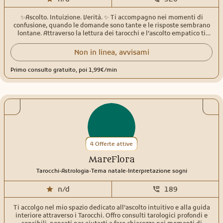
✨Ascolto. Intuizione. Verità. ✨ Ti accompagno nei momenti di
confusione, quando le domande sono tante e le risposte sembrano
lontane. Attraverso la lettura dei tarocchi e l’ascolto empatico ti
aiuto a fare chiarezza, ritrovare centratura e guardare avanti con più
consapevolezza. Ogni consulto è uno spazio sicuro, senza giudizio,
Non in linea, avvisami
dove puoi essere davvero te stessa. 💫 Consulti personalizzati 💫
Oltre 30 anni di esperienza 💫 Rispetto, discrezione, autenticità 🤍Ti
Primo consulto gratuito, poi 1,99€/min
accompagno emotivamente mentre facciamo chiarezza, come
farebbe un’amica che sa ascoltare davvero🤍
4 Offerte attive
MareFlora
.
.
.
Tarocchi
Astrologia
Tema natale
Interpretazione sogni
n/d
189
Ti accolgo nel mio spazio dedicato all’ascolto intuitivo e alla guida
interiore attraverso i Tarocchi. Offro consulti tarologici profondi e