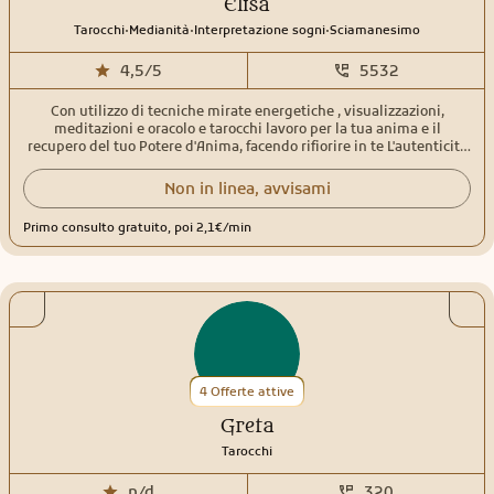
Elisa
trasformazione. Ogni carta è ricca di immagini e simboli, capaci di
fornire risposte profonde e messaggi spirituali personalizzati. In
.
.
.
Tarocchi
Medianità
Interpretazione sogni
Sciamanesimo
aggiunta, offro servizi come: 💫 Il Gioco delle Carte dell’Anima: Un
percorso magico per comprendere te stesso nelle varie fasi della tua
4,5/5
5532
vita. 💫 Lettura dello Scopo della Vita: Un viaggio per comprendere
la tua direzione spirituale. 💫 Lettura delle Vite Passate: Per
Con utilizzo di tecniche mirate energetiche , visualizzazioni,
illuminare e sanare le dinamiche e i blocchi del presente.
meditazioni e oracolo e tarocchi lavoro per la tua anima e il
recupero del tuo Potere d'Anima, facendo rifiorire in te L'autenticità
della tua Essenza. Sono a vostra disposizione per i consulti e
progressione d'anima, aiutandovi a direzionarvi sul sentiero della
Non in linea, avvisami
vostra Autentica Verità.
Primo consulto gratuito, poi 2,1€/min
4 Offerte attive
Greta
Tarocchi
n/d
320