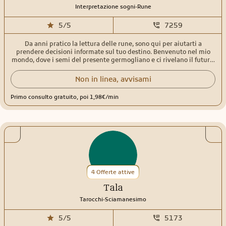
di affrontare la vita. Quale sia il mezzo migliore per aiutarvi lo
.
Interpretazione sogni
Rune
valuteremo insieme, ogni mezzo ha un suo “carattere” e un suo
simbolismo-linguaggio e l'uso di più mezzi combinati garantisce
5/5
7259
una lettura più dettagliata ed esaustiva. In generale le carte
tendono a dare una descrizione dettagliata della situazione così
Da anni pratico la lettura delle rune, sono qui per aiutarti a
come delle previsioni, sono meno indicate però se quello che ci
prendere decisioni informate sul tuo destino. Benvenuto nel mio
serve è un consiglio su come agire e comportarci, per questo i ching
mondo, dove i semi del presente germogliano e ci rivelano il futuro.
sono forse il mezzo “ideale” indicando i sempre quale è il
Scopriamolo insieme.
comportamento più appropriato per il presente ed il futuro. Amo il
mio lavoro e l'antica arte della divinazione e spero di riuscire a
Non in linea, avvisami
trasmettere a voi questo amore e la saggezza che ha già aiutato me
prima di voi.
Primo consulto gratuito, poi 1,98€/min
4 Offerte attive
Tala
.
Tarocchi
Sciamanesimo
5/5
5173