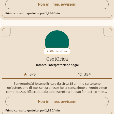
situazione attuale e tracciare un percorso evolutivo su misura per
Non in linea, avvisami
te.
Primo consulto gratuito, poi 1,98€/min
3 Offerte attive
EsotErica
.
Tarocchi
Interpretazione sogni
5/5
354
Benvenuto/a! Io sono Erica e da circa 18 anni le carte sono
un'estensione di me, senza di esse ho la sensazione di vuoto e non
completezza. Affascinata da adolescente a questo fantastico mondo
perché le letture venivano effettuate da 2 generazioni in famiglia,
stessa cosa per l'interpretazione dei sogni, sentii il richiamo e non
Non in linea, avvisami
ho mai smesso. Nelle mie letture utilizzo tarocchi, sibille ed oracoli,
e solitamente i consulti hanno per la maggior parte un risvolto
Primo consulto gratuito, poi 1,98€/min
cartomantico ed uno tarologico, quindi legato anche