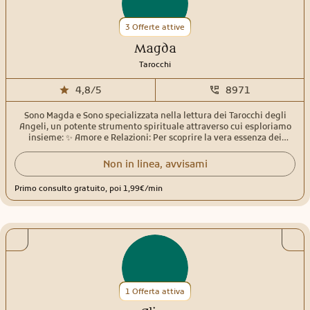
3 Offerte attive
Magda
Tarocchi
4,8/5
8971
Sono Magda e Sono specializzata nella lettura dei Tarocchi degli
Angeli, un potente strumento spirituale attraverso cui esploriamo
insieme: ✨ Amore e Relazioni: Per scoprire la vera essenza dei
legami emotivi. ✨ Amicizia e Dinamiche Affettive: Per comprendere
i legami che ci uniscono. ✨ Carriera e Realizzazione Personale: Per
Non in linea, avvisami
manifestare i tuoi sogni e progetti. ✨ Spiritualità e Crescita
Interiore: Per approfondire la tua connessione con il divino. La mia
Primo consulto gratuito, poi 1,99€/min
pratica non è una cartomanzia tradizionale; è una lettura di carte
canalizzata dai messaggi delle guide spirituali. La canalizzazione
avviene quando mi connetto a livello animico con te, trasformando
le risposte alle tue domande in un percorso di rielaborazione dei
fatti e delle emozioni vissute. Il mazzo che utilizzo è composto da
Arcani Maggiori e Arcani Minori, i quali si suddividono in quattro
semi, ognuno rappresentante un elemento magico: Terra:
raffigurata dalle Fate, simbolo di stabilità e radicamento. Aria:
rappresentata dagli Unicorni, simboli di libertà e saggezza. Acqua:
1 Offerta attiva
incarna le Sirene, portatrici di intuizione e verità emotiva. Fuoco:
simboleggiato dai Draghi buoni, custodi della passione e della