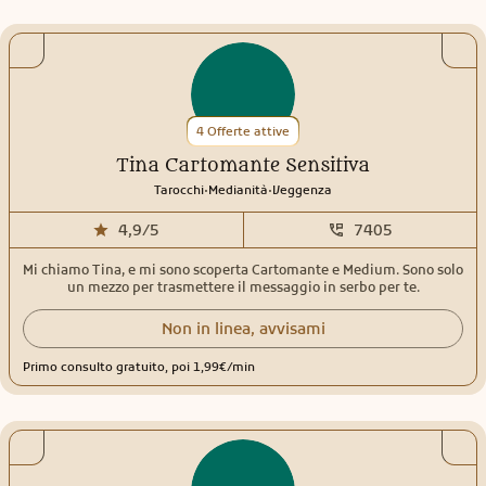
mirate per arrivare al cuore della situazione. Con me trovi uno
spazio sincero, protetto e senza giudizio, dove capire emozioni,
relazioni, ritorni, cambiamenti e tutto ciò che sta cercando di
emergere nella tua vita
4 Offerte attive
Tina Cartomante Sensitiva
.
.
Tarocchi
Medianità
Veggenza
4,9/5
7405
Mi chiamo Tina, e mi sono scoperta Cartomante e Medium. Sono solo
un mezzo per trasmettere il messaggio in serbo per te.
Non in linea, avvisami
Primo consulto gratuito, poi 1,99€/min