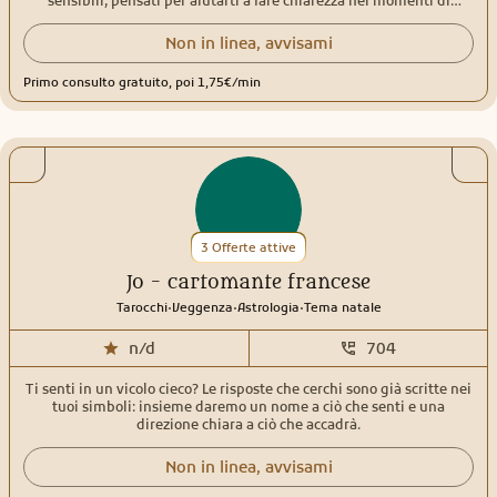
sensibili, pensati per aiutarti a fare chiarezza nei momenti di
dubbio, comprendere le energie che ti circondano e ritrovare la tua
direzione. Con un approccio empatico e contemporaneo, unisco
Non in linea, avvisami
simbologia tradizionale e intuizione personale per accompagnarti
in un percorso di consapevolezza e crescita. - Tarologia - Angeologia
Primo consulto gratuito, poi 1,75€/min
- Astrologia e tema natale - Numerologia - Canalizzazioni - Percorsi
spirituali, evolutivi individuali o di coppia - Fiamme Gemelle
3 Offerte attive
Jo - cartomante francese
.
.
.
Tarocchi
Veggenza
Astrologia
Tema natale
n/d
704
Ti senti in un vicolo cieco? Le risposte che cerchi sono già scritte nei
tuoi simboli: insieme daremo un nome a ciò che senti e una
direzione chiara a ciò che accadrà.
Non in linea, avvisami