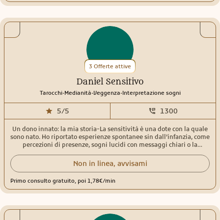
all'introspezione e alla scoperta del nostro io. Da sempre metto a
disposizione questo dono meraviglioso per aiutare gli altri fin dove
mi è possibile. Tendo a non fornire tempistiche precise, sia per
evitare il pensiero ossessivo sia perché è relativo alle energie. Il mio
obiettivo principale è trasmettere chiarezza, empatia e serenità.
3 Offerte attive
Daniel Sensitivo
.
.
.
Tarocchi
Medianità
Veggenza
Interpretazione sogni
5/5
1300
Un dono innato: la mia storia-La sensitività è una dote con la quale
sono nato. Ho riportato esperienze spontanee sin dall’infanzia, come
percezioni di presenze, sogni lucidi con messaggi chiari o la
sensazione di essere accompagnato da una guida invisibile. Queste
esperienze precoci hanno plasmato il mio percorso, portandomi a
Non in linea, avvisami
comprendere e affinare il mio dono per metterlo al servizio degli
altri, offrendo guida e supporto a chi cerca risposte.Empatia, verità e
Primo consulto gratuito, poi 1,78€/min
supportoLe persone che si rivolgono a me possono aspettarsi
empatia, verità, comprensione, supporto e consigli pratici per
affrontare problemi e ottenere successo. Durante un consulto, posso
esplorare vari temi come amore, famiglia, lavoro e finanza, fornendo
risposte e orientamento per risolvere preoccupazioni e chiarire