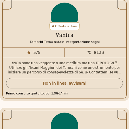
4 Offerte attive
Yantra
.
.
Tarocchi
Tema natale
Interpretazione sogni
5/5
8133
❗️NON sono una veggente o una medium ma una TAROLOGA.🃏
Utilizzo gli Arcani Maggiori dei Tarocchi come uno strumento per
iniziare un percorso di consapevolezza di Sè. 📝 Contattami se vuoi
davvero fare un lavoro su te stesso e capire dove sono i blocchi che
non ti permettono di andare avanti nella tua vita! Sono laureata in
Non in linea, avvisami
Filosofia e da oltre 20 anni studio Antropologia, Psicologia analitica,
Simbolismo, Mitologia, Tarologia, Onirologia ed Astrologia
Primo consulto gratuito, poi 1,98€/min
umanistica.