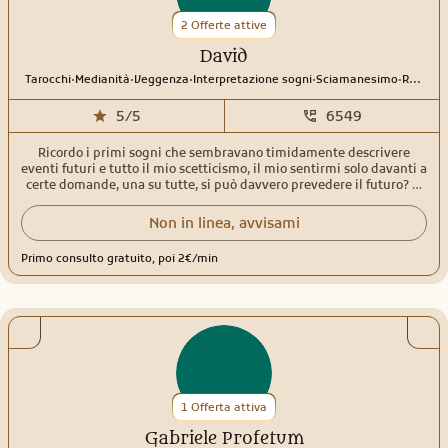
2 Offerte attive
David
.
.
.
.
.
Tarocchi
Medianità
Veggenza
Interpretazione sogni
Sciamanesimo
Rune
5/5
6549
Ricordo i primi sogni che sembravano timidamente descrivere
eventi futuri e tutto il mio scetticismo, il mio sentirmi solo davanti a
certe domande, una su tutte, si può davvero prevedere il futuro? Si
può farlo senza essere asceti rinchiusi in una caverna lontana dal
mondo? Per molto tempo quelle domande insieme a quei sogni e a
Non in linea, avvisami
certe esperienze mi fecero sentire ingenuo e anche peggio. Poi una
risposta arrivò in una forma inaspettata, la famosa e generosa
Primo consulto gratuito, poi 2€/min
prefazione di Jung all'oracolo dei ching e questo fu l'inizio di un
lungo e affascinante cammino che dopo più di venti anni è tutt'altro
che finito... Scoprire i ching mi ha portato a conoscere e
approfondire nel tempo tanti metodi di divinazione che hanno
cambiato la mia vita, in un modo che un intero libro non potrebbe
spiegare... Tanti i metodi da usare ma sempre tenendo a mente un
principio essenziale, il nostro futuro è scritto ma anche modificato e
plasmato dal nostro libero arbitrio, se iniziamo un percorso insieme
lo scopo non dovrebbe essere solo conoscere gli eventi futuri ma
1 Offerta attiva
crescere come individui e realizzare i nostri sogni agendo in
armonia con le leggi eterne, leggi che ci sono mostrate dagli oracoli
Gabriele Profetum
che così in forme diverse ci indicano anche il giusto modo di agire e