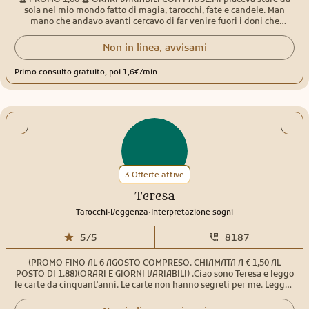
destino e scoprire la verità? Ti aspetto in consulto.
sola nel mio mondo fatto di magia, tarocchi, fate e candele. Man
mano che andavo avanti cercavo di far venire fuori i doni che
sentivo di avere e che non sapevo come usare per via della mia
giovane età. In me troverai una persona empatica, pronta ad
Non in linea, avvisami
ascoltarti e non giudicarti. Amo aiutare gli altri, trovare insieme
delle vie per risolvere le situazioni ,ti prenderò per mano, non ti
Primo consulto gratuito, poi 1,6€/min
lascerò mai sola/o. Chi si affida a me trova prima di tutto un’amica
sincera, diretta che ti dira’ in ogni caso la verità per il tuo bene. Per i
miei consulti uso vari tipi di Tarocchi,Sibille e svariati Oracoli, il
pendolo e la sfera di cristallo. Ci tengo a precisare che non rispondo
a domande in generale, sulla salute,sulla gravidanza,questioni
legali e concorsi. Mi trovi online tutti i giorni con comprensibili
pause. I miei orari possono variare. Contattami con fiducia. Un
abbraccio di luce.
3 Offerte attive
Teresa
.
.
Tarocchi
Veggenza
Interpretazione sogni
5/5
8187
(PROMO FINO AL 6 AGOSTO COMPRESO. CHIAMATA A € 1,50 AL
POSTO DI 1.88)(ORARI E GIORNI VARIABILI) .Ciao sono Teresa e leggo
le carte da cinquant'anni. Le carte non hanno segreti per me. Leggo i
tarocchi, le sibille e qualsiasi tipologia di carte. Negli anni mi sono
evoluta, difatti mi occupo anche di numerologia, interpretazione