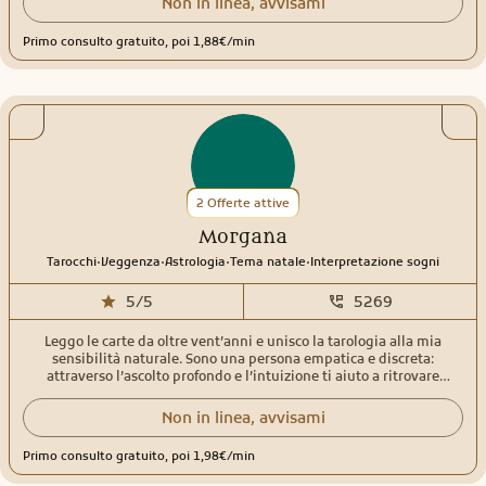
Non in linea, avvisami
dei sogni, lettura della mano, veggenza su fotografia Utilizzo diversi
metodi per eseguire i miei consulti; oltre alle carte uso anche il
Primo consulto gratuito, poi 1,88€/min
pendolo molto utile per avere conferme mirate. Eseguo anche
purificazioni energetiche a distanza per la rimozione dei blocchi
emotivi, della tensione per aiutarvi a essere più sereni. Questo vi
permetterà di affrontare la vita e i problemi che porta con un sorriso
e tanta positività. In me non troverete solamente una cartomante
ma anche un'amica che cercherà di supportarvi e aiutarvi ad avere
le risposte che cercate.Sono qui per voi.
2 Offerte attive
Morgana
.
.
.
.
Tarocchi
Veggenza
Astrologia
Tema natale
Interpretazione sogni
5/5
5269
Leggo le carte da oltre vent’anni e unisco la tarologia alla mia
sensibilità naturale. Sono una persona empatica e discreta:
attraverso l’ascolto profondo e l’intuizione ti aiuto a ritrovare
chiarezza nei momenti in cui tutto sembra confuso. Per me le carte
non servono solo a prevedere: illuminano ciò che sta accadendo ora,
Non in linea, avvisami
sciolgono nodi del passato e mostrano l’energia che si sta
muovendo verso il futuro. Durante un consulto non cerco risposte
Primo consulto gratuito, poi 1,98€/min
forzate. Cerco la verità, quella che permette di fare scelte più
consapevoli. Se qualcosa non è chiaro, ti guiderò con domande