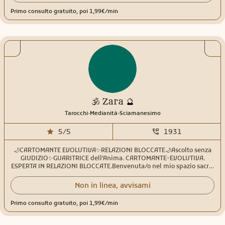
Primo consulto gratuito, poi 1,99€/min
🕉️ Zara 🔮
.
.
Tarocchi
Medianità
Sciamanesimo
5/5
1931
🌙CARTOMANTE EVOLUTIVA✨RELAZIONI BLOCCATE🌙Ascolto senza
GIUDIZIO✨GUARITRICE dell’Anima. CARTOMANTE-EVOLUTIVA.
ESPERTA IN RELAZIONI BLOCCATE.Benvenuta/o nel mio spazio sacro.
Sono un’operatrice energetica e cartomante dedicata a chi cerca
risposte chiare, ma anche una profonda rigenerazione
Non in linea, avvisami
interiore.Oltre a leggere i Tarocchi per illuminare il tuo cammino e
le tue scelte future, integro nelle mie sessioni la 'Meditazione degli
Primo consulto gratuito, poi 1,99€/min
Organi': una pratica potente per sciogliere i blocchi emotivi che
somatizziamo nel corpo. Spesso i nodi nel destino partono da
un’interruzione del flusso vitale interno: insieme trasformeremo la