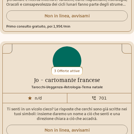
Oracoli e consapevolezza dei cicli lunari fanno parte degli strumenti
che utilizzo nei miei consulti, insieme alle conoscenze maturate
attraverso lo studio delle tradizioni stregoniche e della spiritualità
Non in linea, avvisami
Neo Pagana. Attraverso il linguaggio dei simboli aiuto a fare luce su
ciò che sta emergendo nel presente, offrendo orientamento,
Primo consulto gratuito, poi 1,95€/min
consapevolezza e nuove prospettive nei momenti di dubbio, scelta
o trasformazione. Il mio approccio nasce dall'incontro tra studio,
esperienza e intuizione, con l'obiettivo di creare uno spazio di
ascolto autentico in cui ogni consulto possa diventare
un'opportunità di maggiore consapevolezza e comprensione del
proprio percorso. Che la tua richiesta riguardi l'amore, il lavoro, la
crescita personale o il tuo cammino spirituale, il mio intento è
aiutarti a riconoscere le energie e le dinamiche in gioco, valorizzare
le tue risorse interiori e affrontare il futuro con maggiore chiarezza e
3 Offerte attive
fiducia.
Jo - cartomante francese
.
.
.
Tarocchi
Veggenza
Astrologia
Tema natale
n/d
701
Ti senti in un vicolo cieco? Le risposte che cerchi sono già scritte nei
tuoi simboli: insieme daremo un nome a ciò che senti e una
direzione chiara a ciò che accadrà.
Non in linea, avvisami