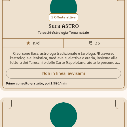
sue esperienze sono un dono, basta vedere tutto dalla giusta
prospettiva e in modo globale, ed è questo che ti aiuterò a fare, a
conoscere gli eventi e te stessoHo fatto tantissimi corsi, collaborato
5 Offerte attive
con le maggiori piattaforme, ricevuto molti attestati, anche se per
me il migliore riconoscimento è la vostra serenità.
Sara ASTRO
.
.
Tarocchi
Astrologia
Tema natale
n/d
33
Ciao, sono Sara, astrologa tradizionale e tarologa. Attraverso
l'astrologia ellenistica, medievale, elettiva e oraria, insieme alla
lettura dei Tarocchi e delle Carte Napoletane, aiuto le persone a
comprendere meglio i momenti di cambiamento, le dinamiche
relazionali, le scelte lavorative e le domande che richiedono
Non in linea, avvisami
maggiore chiarezza. Il mio approccio unisce lo studio della
tradizione astrologica e cartomantica a un ascolto attento della
Primo consulto gratuito, poi 1,98€/min
persona, offrendo strumenti di riflessione e orientamento per
affrontare con maggiore consapevolezza le situazioni della vita.
Offro: • Consulti astrologici personalizzati • Letture dei Tarocchi e
delle Carte Napoletane • Consulti integrati di astrologia e
cartomanzia • Analisi di temi natali, transiti, rivoluzioni solari e
astrologia oraria • Percorsi personalizzati di approfondimento Ho
studiato in Italia e all'estero con insegnanti di riferimento nel
campo dell'astrologia tradizionale. Le mie principali qualifiche
comprendono: • Astrologa certificata in astrologia ellenistica ed
elettiva • Percorso di tutoraggio permanente in astrologia