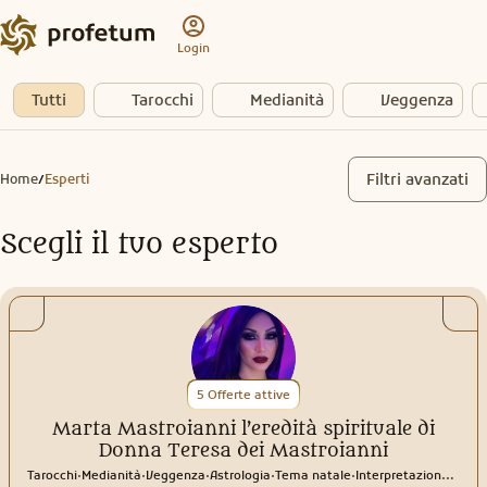
Login
Tutti
Tarocchi
Medianità
Veggenza
Filtri avanzati
Home
Esperti
/
Scegli il tuo esperto
5 Offerte attive
Marta Mastroianni l’eredità spirituale di
Donna Teresa dei Mastroianni
.
.
.
.
.
Tarocchi
Medianità
Veggenza
Astrologia
Tema natale
Interpretazione sogni