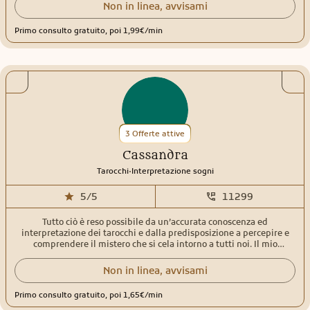
Non in linea, avvisami
Primo consulto gratuito, poi 1,99€/min
3 Offerte attive
Cassandra
.
Tarocchi
Interpretazione sogni
5/5
11299
Tutto ciò è reso possibile da un’accurata conoscenza ed
interpretazione dei tarocchi e dalla predisposizione a percepire e
comprendere il mistero che si cela intorno a tutti noi. Il mio
obiettivo è di mettere a disposizione la mia conoscenza per
accompagnarvi incontro al futuro, sciogliendo i dubbi, dando
Non in linea, avvisami
accurate risposte ed attribuire un significato ai vostri sogni.
Primo consulto gratuito, poi 1,65€/min