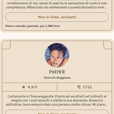
un'estensione di me, senza di esse ho la sensazione di vuoto e non
completezza. Affascinata da adolescente a questo fantastico mondo
perché le letture venivano effettuate da 2 generazioni in famiglia,
stessa cosa per l'interpretazione dei sogni, sentii il richiamo e non
Non in linea, avvisami
ho mai smesso. Nelle mie letture utilizzo tarocchi, sibille ed oracoli,
e solitamente i consulti hanno per la maggior parte un risvolto
Primo consulto gratuito, poi 1,98€/min
cartomantico ed uno tarologico, quindi legato anche
all'introspezione e alla scoperta del nostro io. Da sempre metto a
disposizione questo dono meraviglioso per aiutare gli altri fin dove
mi è possibile. Tendo a non fornire tempistiche precise, sia per
evitare il pensiero ossessivo sia perché è relativo alle energie. Il mio
obiettivo principale è trasmettere chiarezza, empatia e serenità.
Patrick
.
Tarocchi
Veggenza
4,9/5
5721
Cartomante e Chiaroveggente. Pronto ad ascoltarti ed indicarti al
meglio con i suoi tarocchi e sibille la tua domanda. Amavo la
solitudine. Sono sempre stato una persona molto chiusa. Mi piaceva
stare per i fatti miei. Leggere e documentarmi su questo mondo
meraviglioso e magico. Però allo stesso tempo avevo una