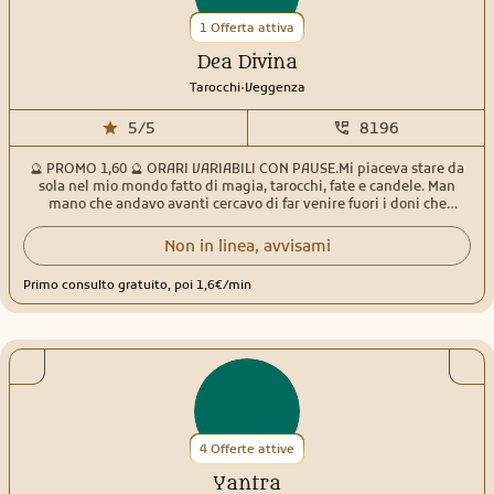
1 Offerta attiva
Dea Divina
.
Tarocchi
Veggenza
5/5
8196
🔮 PROMO 1,60 🔮 ORARI VARIABILI CON PAUSE.Mi piaceva stare da
sola nel mio mondo fatto di magia, tarocchi, fate e candele. Man
mano che andavo avanti cercavo di far venire fuori i doni che
sentivo di avere e che non sapevo come usare per via della mia
giovane età. In me troverai una persona empatica, pronta ad
Non in linea, avvisami
ascoltarti e non giudicarti. Amo aiutare gli altri, trovare insieme
delle vie per risolvere le situazioni ,ti prenderò per mano, non ti
Primo consulto gratuito, poi 1,6€/min
lascerò mai sola/o. Chi si affida a me trova prima di tutto un’amica
sincera, diretta che ti dira’ in ogni caso la verità per il tuo bene. Per i
miei consulti uso vari tipi di Tarocchi,Sibille e svariati Oracoli, il
pendolo e la sfera di cristallo. Ci tengo a precisare che non rispondo
a domande in generale, sulla salute,sulla gravidanza,questioni
legali e concorsi. Mi trovi online tutti i giorni con comprensibili
pause. I miei orari possono variare. Contattami con fiducia. Un
abbraccio di luce.
4 Offerte attive
Yantra