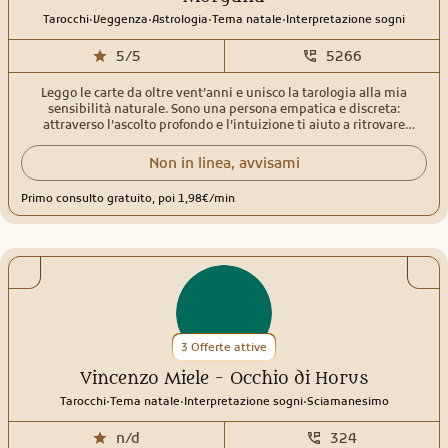
.
.
.
.
Tarocchi
Veggenza
Astrologia
Tema natale
Interpretazione sogni
5/5
5266
Leggo le carte da oltre vent’anni e unisco la tarologia alla mia
sensibilità naturale. Sono una persona empatica e discreta:
attraverso l’ascolto profondo e l’intuizione ti aiuto a ritrovare
chiarezza nei momenti in cui tutto sembra confuso. Per me le carte
non servono solo a prevedere: illuminano ciò che sta accadendo ora,
Non in linea, avvisami
sciolgono nodi del passato e mostrano l’energia che si sta
muovendo verso il futuro. Durante un consulto non cerco risposte
Primo consulto gratuito, poi 1,98€/min
forzate. Cerco la verità, quella che permette di fare scelte più
consapevoli. Se qualcosa non è chiaro, ti guiderò con domande
mirate per arrivare al cuore della situazione. Con me trovi uno
spazio sincero, protetto e senza giudizio, dove capire emozioni,
relazioni, ritorni, cambiamenti e tutto ciò che sta cercando di
emergere nella tua vita
3 Offerte attive
Vincenzo Miele - Occhio di Horus
.
.
.
Tarocchi
Tema natale
Interpretazione sogni
Sciamanesimo
n/d
324