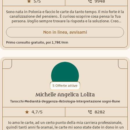
5/5
9948
Sono nata in Polonia e faccio le carte da tanto tempo. Il mio forte è la
canalizzazione del pensiero.. È curioso scoprire cosa pensa la Tua
persona. Voglio sempre trovare la risposta e la soluzione. Creo
subito un clima accogliente e tranquillo. Questo aiuta chi chiama a
sentirsi a suo agio. Offro il sostegno e aiuto a trovare la strada
Non in linea, avvisami
giusta, perché cambiare si può, anzi è necessario!Per passione
colleziono le carte. Uso diversi i mazzi. La mia lettura è dettagliata e
Primo consulto gratuito, poi 1,78€/min
molto profonda. Leggo i tarocchi Rider-Waite, gli arcani maggiori,
minori e al rovescio. La mia specialità è la Terapia Angelica e la
Canalizzazione del Pensiero. La canalizzazione aiuta a capire cosa
pensa e che intenzioni ha la persona che ci interessa. Ho partecipato
a tantissimi corsi che arricchiscono il consulto che così diventa
speciale spesso indimenticabile. Ti guiderò attraverso tante
sfumature di questa nostra esistenza ed insieme trasformeremo
ogni problema in opportunità nell'amore, campo finanziario e il tuo
benessere personale.Ti aspetto! Con affetto Livia ❤️
5 Offerte attive
Michelle Angelica Lolita
.
.
.
.
.
Tarocchi
Medianità
Veggenza
Astrologia
Interpretazione sogni
Rune
4,7/5
8282
Io amo le carte, ad un certo punto della mia carriera professionale,
quindi tanti anni fa oramai, le carte mi sono state date in dono in un