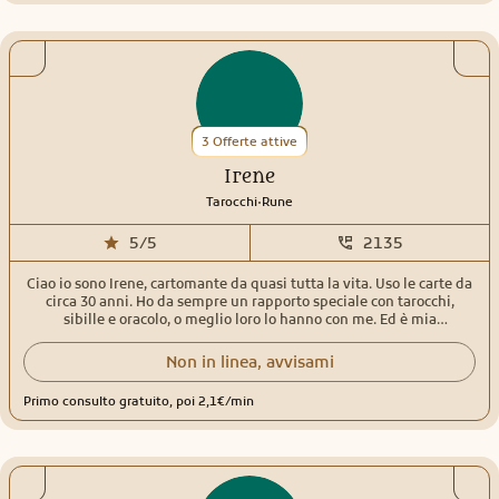
3 Offerte attive
Irene
.
Tarocchi
Rune
5/5
2135
Ciao io sono Irene, cartomante da quasi tutta la vita. Uso le carte da
circa 30 anni. Ho da sempre un rapporto speciale con tarocchi,
sibille e oracolo, o meglio loro lo hanno con me. Ed è mia
responsabilità usare questo dono per aiutare gli altri a trasformare
dolore, delusione e tristezza in amore, gioia e serenità. Sono qui per
Non in linea, avvisami
questo, a tua completa disposizione. Esperienza trentennale
nell'uso delle carte come mezzo per raggiungere una profonda e
Primo consulto gratuito, poi 2,1€/min
veritiera conoscenza di sé stessi e degli eventi. Oltre a tarocchi,
sibille e oracoli, uso il pendolo, le rune e la dadomanzia, strumenti
anche questi con cui ho un rapporto simbiotico. Non sono un essere
infallibile, ma credo fermamente alla verità delle carte e di solito
non sbagliano ;) Non do quasi mai tempistiche precise perchè gli
eventi sono certi ma i tempi sono sempre relativi. La vita e tutte le