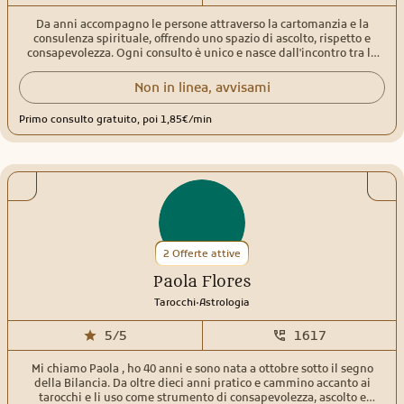
Da anni accompagno le persone attraverso la cartomanzia e la
consulenza spirituale, offrendo uno spazio di ascolto, rispetto e
consapevolezza. Ogni consulto è unico e nasce dall'incontro tra la
mia esperienza e le esigenze di chi si rivolge a me. Nel tempo ho
approfondito diverse discipline spirituali che oggi fanno parte del
Non in linea, avvisami
mio metodo di lavoro. Utilizzo Sibille, Tarocchi e Oracoli Egizi,
Tarocchi dello Sciamano, Tarocchi e Oracoli della Santa Muerte,
Primo consulto gratuito, poi 1,85€/min
integrando anche la numerologia e lo sciamanesimo per offrire una
lettura completa e personalizzata. Mi occupo di amore, lavoro,
crescita personale, percorsi spirituali e fiamme gemelle, aiutando le
persone a comprendere meglio le energie e le possibilità che si
presentano lungo il loro cammino. Ti ringrazio per aver dedicato il
tuo tempo a conoscermi. Sarà un piacere accompagnarti con serietà,
sensibilità e discrezione nel tuo percorso. A presto.
2 Offerte attive
Paola Flores
.
Tarocchi
Astrologia
5/5
1617
Mi chiamo Paola , ho 40 anni e sono nata a ottobre sotto il segno
della Bilancia. Da oltre dieci anni pratico e cammino accanto ai
tarocchi e li uso come strumento di consapevolezza, ascolto e