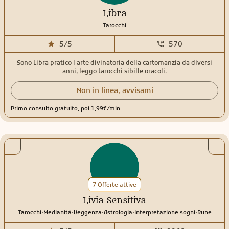
medievale islamica e astrologia oraria • Tarologa esoterica Se stai
Libra
attraversando un momento di incertezza, desideri comprendere
meglio una relazione, una scelta importante o il periodo che stai
Tarocchi
vivendo, sarò lieta di accompagnarti attraverso strumenti
appartenenti a una tradizione secolare. Parallelamente alla mia
5/5
570
attività di consulenza, sono anche insegnante di yoga (500 ore), con
specializzazioni in Yoga informato sul trauma, Yoga Nidra, yoga
Sono Libra pratico l arte divinatoria della cartomanzia da diversi
accessibile e yoga ristorativo.
anni, leggo tarocchi sibille oracoli.
Non in linea, avvisami
Primo consulto gratuito, poi 1,99€/min
7 Offerte attive
Livia Sensitiva
.
.
.
.
.
Tarocchi
Medianità
Veggenza
Astrologia
Interpretazione sogni
Rune