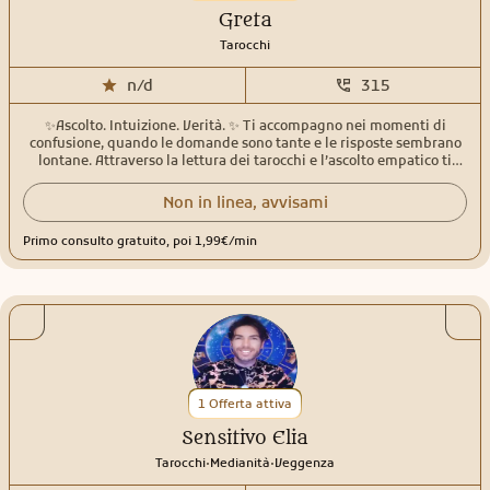
stessi. Con affetto, Matteo
Greta
Tarocchi
n/d
315
✨Ascolto. Intuizione. Verità. ✨ Ti accompagno nei momenti di
confusione, quando le domande sono tante e le risposte sembrano
lontane. Attraverso la lettura dei tarocchi e l’ascolto empatico ti
aiuto a fare chiarezza, ritrovare centratura e guardare avanti con più
consapevolezza. Ogni consulto è uno spazio sicuro, senza giudizio,
Non in linea, avvisami
dove puoi essere davvero te stessa. 💫 Consulti personalizzati 💫
Oltre 30 anni di esperienza 💫 Rispetto, discrezione, autenticità 🤍Ti
Primo consulto gratuito, poi 1,99€/min
accompagno emotivamente mentre facciamo chiarezza, come
farebbe un’amica che sa ascoltare davvero🤍
1 Offerta attiva
Sensitivo Elia
.
.
Tarocchi
Medianità
Veggenza