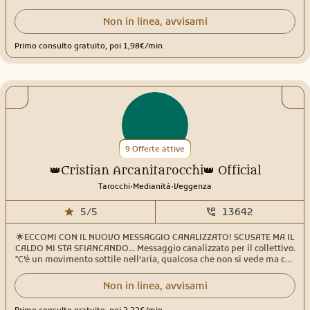
rivelazione. La mia lettura è intuitiva e centrata sull'amore in tutte
le sue forme: relazioni, legami Karmici, desideri inespressi, cicli che
Non in linea, avvisami
si chiudono e nuovi inizi che chiedono spazio. Ogni consulto è un
invito a guardare oltre le apparenze, a sciogliere nodi interiori e a
Primo consulto gratuito, poi 1,98€/min
riconoscere la trama invisibile che collega il cuore al destino. Non
offro sentenze ma chiavi simboliche per comprendere ciò che pulsa
dentro e intorno a te. L'amore per me, è un linguaggio sacro: lo
esploro con delicatezza, onestà e rispetto dei tempi di chi si affida.
Se senti che qualcosa ti chiama sono qui per accoglierti.
9 Offerte attive
👑Cristian Arcanitarocchi👑 Official
.
.
Tarocchi
Medianità
Veggenza
5/5
13642
🌟ECCOMI CON IL NUOVO MESSAGGIO CANALIZZATO! SCUSATE MA IL
CALDO MI STA SFIANCANDO... Messaggio canalizzato per il collettivo.
"C’è un movimento sottile nell’aria, qualcosa che non si vede ma che
si sente. È come quel momento, a fine pomeriggio, quando il sole
non è ancora tramontato ma la luce cambia improvvisamente
Non in linea, avvisami
colore: un attimo sospeso, un passaggio. È lì che si sta aprendo un
varco energetico per molti di voi. In questi giorni, molti stanno