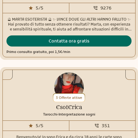
5/5
9276
🔮 MARTA ESOTERISTA 🔮 ✨ VINCE DOVE GLI ALTRI HANNO FALLITO ✨
Hai provato di tutto senza ottenere risultati? Marta, con esperienza
e sensibilità spirituale, ti aiuta ad affrontare situazioni difficili in
amore, lavoro, fortuna e benessere personale. ❤️ Problemi
sentimentali • 💰 Ostacoli economici • 🍀 Fortuna e successo • 🛡️
Contatta ora gratis
Protezione dalle energie negative • 🔓 Sblocchi e nuovi inizi
Massima riservatezza, ascolto e professionalità.
Primo consulto gratuito, poi 1,5€/min
3 Offerte attive
EsotErica
.
Tarocchi
Interpretazione sogni
5/5
351
Benvenuto/a! Io sono Erica e da circa 18 anni le carte sono