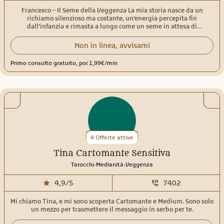
Francesco – Il Seme della Veggenza La mia storia nasce da un
richiamo silenzioso ma costante, un’energia percepita fin
dall’infanzia e rimasta a lungo come un seme in attesa di
germogliare. Sin da giovane ho avvertito sensazioni profonde,
intuizioni improvvise e una naturale capacità di leggere oltre le
Non in linea, avvisami
apparenze. Emozioni, pensieri e vibrazioni degli altri mi arrivavano
in modo chiaro, spesso prima ancora che venissero espresse a
Primo consulto gratuito, poi 1,99€/min
parole. Con il tempo ho compreso che non si trattava di semplici
intuizioni, ma di un dono autentico di sensitività. Da lì è iniziato un
percorso di consapevolezza e studio: l’incontro con i Tarocchi, gli
Oracoli e le antiche discipline divinatorie ha dato forma e struttura
a ciò che sentivo dentro. Ogni carta, ogni simbolo, ogni messaggio
energetico è diventato uno strumento di connessione profonda tra
me, le energie sottili e le persone che si rivolgono a me. La
veggenza per me non è previsione fredda, ma ascolto empatico
dell’anima. Durante i consulti mi connetto alle energie della
4 Offerte attive
persona con rispetto e sensibilità, offrendo letture sincere, chiare e
orientate alla verità. Amore, relazioni, lavoro, decisioni difficili o
Tina Cartomante Sensitiva
momenti di smarrimento: ogni domanda trova spazio e attenzione,
senza giudizio. Il mio obiettivo è aiutarti a fare luce, a ritrovare
.
.
Tarocchi
Medianità
Veggenza
equilibrio e a comprendere i segnali che l’universo ti sta già
inviando. Se senti il bisogno di una guida, di una conferma o
4,9/5
7402
semplicemente di qualcuno che sappia vedere e sentire oltre, sono
qui per accompagnarti con autenticità e cuore. ✨ Ascolta il
Mi chiamo Tina, e mi sono scoperta Cartomante e Medium. Sono solo
richiamo. Il Seme della Veggenza è pronto a mostrarti il tuo
un mezzo per trasmettere il messaggio in serbo per te.
cammino. ✨