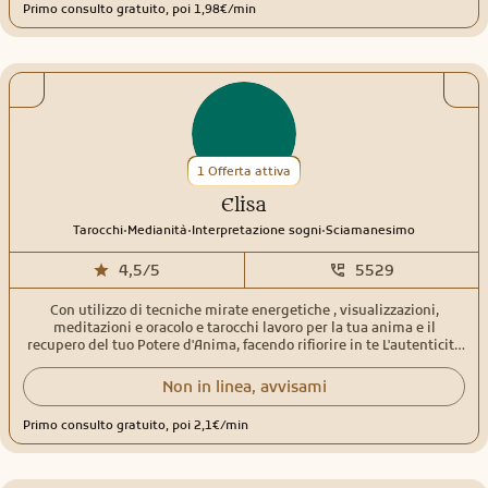
Primo consulto gratuito, poi 1,98€/min
1 Offerta attiva
Elisa
.
.
.
Tarocchi
Medianità
Interpretazione sogni
Sciamanesimo
4,5/5
5529
Con utilizzo di tecniche mirate energetiche , visualizzazioni,
meditazioni e oracolo e tarocchi lavoro per la tua anima e il
recupero del tuo Potere d'Anima, facendo rifiorire in te L'autenticità
della tua Essenza. Sono a vostra disposizione per i consulti e
progressione d'anima, aiutandovi a direzionarvi sul sentiero della
Non in linea, avvisami
vostra Autentica Verità.
Primo consulto gratuito, poi 2,1€/min