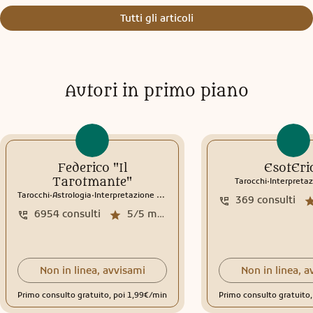
Tutti gli articoli
Autori in primo piano
Federico "Il
EsotEri
.
Tarotmante"
Tarocchi
Interpretaz
.
.
Tarocchi
Astrologia
Interpretazione sogni
369
consulti
6954
consulti
5/5
media recensioni
Non in linea, avvisami
Non in linea, a
Primo consulto gratuito, poi 1,99€/min
Primo consulto gratuito