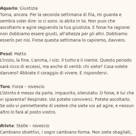
Aquario
: Giustizia

Torna, ancora. Per la seconda settimana di fila, mi guarda e 
sembra voler dire: io ci sono. Io abito in te. Non puoi che 
ascoltarmi e agire seguendo la tua giustizia. E forse ha ragione: 
non dobbiamo essere giusti, all’altezza per gli altri. Dobbiamo 
esserlo per noi. Forse questa settimana lo capiremo, davvero.
Pesci
: Matto

L’inizio, la fine. L’anima, i vizi. Il tutto e il niente. Questo periodo 
sarà ricco di eccessi, ma anche di verità: chi siete? Cosa volete 
davvero? Abbiate il coraggio di vivere. E rispondervi.
Toro
: Forza - rovescio

L’istinto è messo da parte, impaurito, silenziato. O forse, è lui che 
vi spaventa? Respirate. Voi potete conviverci. Potete ascoltarlo. 
Se solo vi permetterete di vedere che siete voi ad agire, e nessun 
altro lo farà al posto vostro.
Ariete
: Stelle - rovescio

Cambiano obiettivi, i sogni cambiano forma. Non siete sbagliati, 