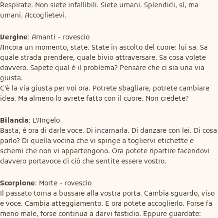
Respirate. Non siete infallibili. Siete umani. Splendidi, sì, ma 
umani. Accoglietevi.
Vergine
: Amanti - rovescio

Ancora un momento, state. State in ascolto del cuore: lui sa. Sa 
quale strada prendere, quale bivio attraversare. Sa cosa volete 
davvero. Sapete qual è il problema? Pensare che ci sia una via 
giusta.

C’è la via giusta per voi ora. Potrete sbagliare, potrete cambiare 
idea. Ma almeno lo avrete fatto con il cuore. Non credete?
Bilancia
: L’Angelo

Basta, è ora di darle voce. Di incarnarla. Di danzare con lei. Di cosa 
parlo? Di quella vocina che vi spinge a togliervi etichette e 
schemi che non vi appartengono. Ora potete ripartire facendovi 
davvero portavoce di ciò che sentite essere vostro.
Scorpione
: Morte - rovescio

Il passato torna a bussare alla vostra porta. Cambia sguardo, viso 
e voce. Cambia atteggiamento. E ora potete accoglierlo. Forse fa 
meno male, forse continua a darvi fastidio. Eppure guardate: 