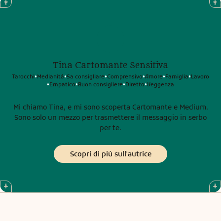
Tina Cartomante Sensitiva
Tarocchi
Medianità
Sa consigliare
Comprensivo
Amore
Famiglia
Lavoro
•
•
•
•
•
•
Empatico
Buon consigliere
Diretto
Veggenza
•
•
•
•
Mi chiamo Tina, e mi sono scoperta Cartomante e Medium.
Sono solo un mezzo per trasmettere il messaggio in serbo
per te.
Scopri di più sull'autrice