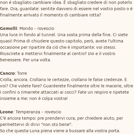
non è sbagliato cambiare idea. È sbagliato credere di non poterlo 
fare. Ora, guardate: sentite davvero di essere nel vostro posto o è 
finalmente arrivato il momento di cambiare rotta?
Gemelli
: Mondo - rovescio

Una luce in fondo al tunnel. Una sosta prima della fine. Ci siete 
quasi! Prima di chiudere questo capitolo, però, avete l’ultima 
occasione per ripartire da ciò che è importante: voi stessi. 
Riuscirete a mettervi finalmente al centro? Voi e il vostro 
benessere. Per una volta.
Cancro
: Torre

Crolla, ancora. Crollano le certezze, crollano le false credenze. E 
voi? Che volete fare? Guarderete finalmente oltre le macerie, oltre 
i confini o rimarrete attaccati ai cocci? Fate un respiro e ripetete 
insieme a me: non è colpa vostra!
Leone
: Temperanza - rovescio

C’è ancora tempo: pre prendervi cura, per chiedere aiuto, per 
permettervi di dirvi “non sto bene”.

So che questa Luna piena viene a bussare alla vostra porta. 