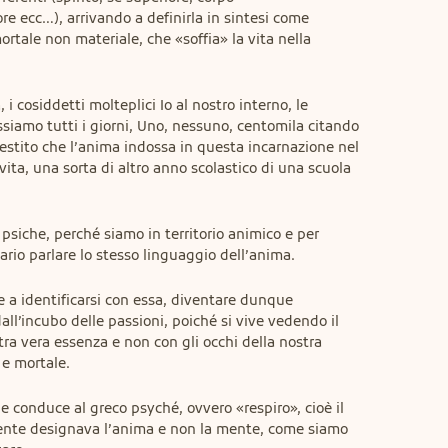
ore ecc…), arrivando a definirla in sintesi come 
rtale non materiale, che «soffia» la vita nella 
 i cosiddetti molteplici Io al nostro interno, le 
siamo tutti i giorni, Uno, nessuno, centomila citando 
 vestito che l’anima indossa in questa incarnazione nel 
ita, una sorta di altro anno scolastico di una scuola 
psiche, perché siamo in territorio animico e per 
rio parlare lo stesso linguaggio dell’anima.
 a identificarsi con essa, diventare dunque 
l’incubo delle passioni, poiché si vive vedendo il 
ra vera essenza e non con gli occhi della nostra 
 e mortale.
e conduce al greco psyché, ovvero «respiro», cioè il 
mente designava l’anima e non la mente, come siamo 