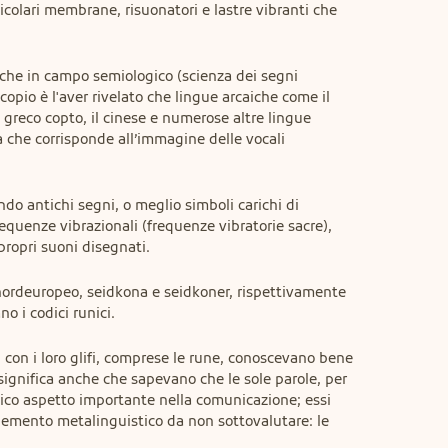
icolari membrane, risuonatori e lastre vibranti che 
rche in campo semiologico (scienza dei segni 
copio è l'aver rivelato che lingue arcaiche come il 
il greco copto, il cinese e numerose altre lingue 
che corrisponde all’immagine delle vocali 
do antichi segni, o meglio simboli carichi di 
requenze vibrazionali (frequenze vibratorie sacre), 
 propri suoni disegnati.
nordeuropeo, seidkona e seidkoner, rispettivamente 
o i codici runici.
, con i loro glifi, comprese le rune, conoscevano bene 
ignifica anche che sapevano che le sole parole, per 
ico aspetto importante nella comunicazione; essi 
emento metalinguistico da non sottovalutare: le 