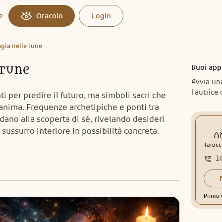
e
Oracolo
Login
gia nelle rune
 rune
Vuoi app
Avvia un
l'autrice 
 per predire il futuro, ma simboli sacri che
’anima. Frequenze archetipiche e ponti tra
dano alla scoperta di sé, rivelando desideri
sussurro interiore in possibilità concreta.
A
Tarocc
1
Primo 