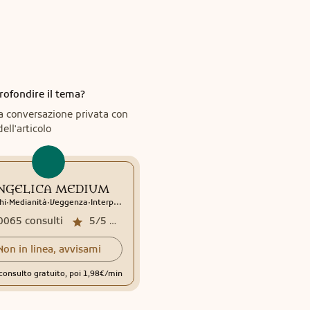
rofondire il tema?
a conversazione privata con
dell'articolo
NGELICA MEDIUM
.
.
.
hi
Medianità
Veggenza
Interpretazione sogni
Sciamanesimo
Rune
0065
consulti
5/5
media recensioni
Non in linea, avvisami
consulto gratuito, poi 1,98€/min