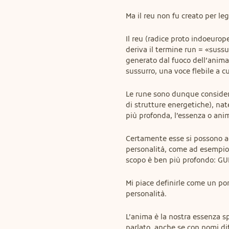
Ma il reu non fu creato per leg
Il reu (radice proto indoeurop
deriva il termine run = «sussu
generato dal fuoco dell’anima
sussurro, una voce flebile a 
Le rune sono dunque considera
di strutture energetiche), na
più profonda, l’essenza o ani
Certamente esse si possono ada
personalità, come ad esempio l
scopo è ben più profondo: G
Mi piace definirle come un po
personalità.
L’anima è la nostra essenza s
parlato, anche se con nomi diff