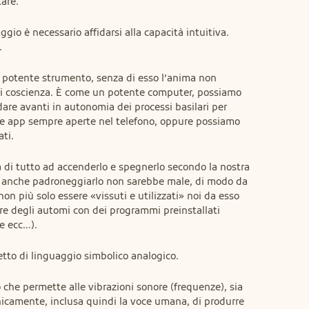
tare.
gio è necessario affidarsi alla capacità intuitiva. 
.
e potente strumento, senza di esso l’anima non 
i coscienza. È come un potente computer, possiamo 
dare avanti in autonomia dei processi basilari per 
elle app sempre aperte nel telefono, oppure possiamo 
ati.
 di tutto ad accenderlo e spegnerlo secondo la nostra 
 anche padroneggiarlo non sarebbe male, di modo da 
on più solo essere «vissuti e utilizzati» noi da esso 
ere degli automi con dei programmi preinstallati 
re ecc…).
etto di linguaggio simbolico analogico.
che permette alle vibrazioni sonore (frequenze), sia 
nicamente, inclusa quindi la voce umana, di produrre 