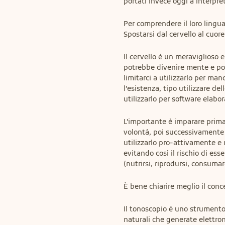
portati invece oggi a interpre
Per comprendere il loro linguag
Spostarsi dal cervello al cuore
Il cervello è un meraviglioso 
potrebbe divenire mente e po
limitarci a utilizzarlo per man
l’esistenza, tipo utilizzare d
utilizzarlo per software elabor
L’importante è imparare prima
volontà, poi successivamente
utilizzarlo pro-attivamente e n
evitando così il rischio di ess
(nutrirsi, riprodursi, consuma
È bene chiarire meglio il conc
Il tonoscopio è uno strumento 
naturali che generate elettro