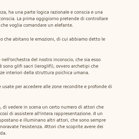
za, ha una parte logica razionale e conscia e una 
conscia. La prima oggigiorno pretende di controllare 
 che voglia comandare un elefante.
o che abitano le emozioni, di cui abbiamo detto le 
nell’orchestra del nostro inconscio, che sia esso 
 sono glifi sacri (ieroglifi), ovvero archetipi che 
e interiori della struttura psichica umana.
 usate per accedere alle zone recondite e profonde di 
 di vedere in scena un certo numero di attori che 
osì di assistere all’intera rappresentazione. A un 
i spostano e illuminano altri attori, che sono sempre 
gnoravate l’esistenza. Attori che scoprite avere dei 
nda.