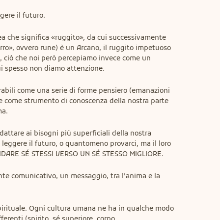
gere il futuro.
ea che significa «ruggito», da cui successivamente 
rro», ovvero rune) è un Arcano, il ruggito impetuoso 
, ciò che noi però percepiamo invece come un 
cui spesso non diamo attenzione.
bili come una serie di forme pensiero (emanazioni 
te come strumento di conoscenza della nostra parte 
ma.
ttare ai bisogni più superficiali della nostra 
eggere il futuro, o quantomeno provarci, ma il loro 
UIDARE SÉ STESSI VERSO UN SÉ STESSO MIGLIORE.
nte comunicativo, un messaggio, tra l’anima e la 
pirituale. Ogni cultura umana ne ha in qualche modo 
erenti (spirito, sé superiore, corpo 