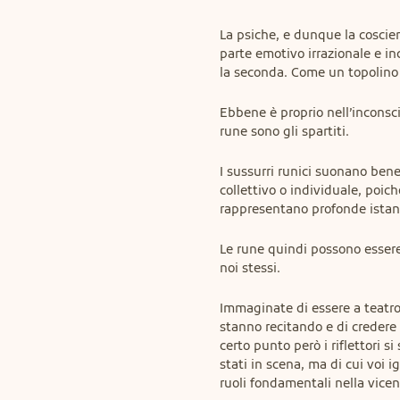
La psiche, e dunque la coscien
parte emotivo irrazionale e in
la seconda. Come un topolino
Ebbene è proprio nell’inconsci
rune sono gli spartiti.
I sussurri runici suonano bene 
collettivo o individuale, poiché
rappresentano profonde istanz
Le rune quindi possono essere
noi stessi.
Immaginate di essere a teatro,
stanno recitando e di credere c
certo punto però i riflettori s
stati in scena, ma di cui voi i
ruoli fondamentali nella vice