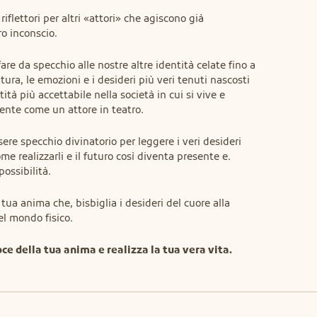
iflettori per altri «attori» che agiscono già 
o inconscio.
re da specchio alle nostre altre identità celate fino a 
ura, le emozioni e i desideri più veri tenuti nascosti 
à più accettabile nella società in cui si vive e 
ente come un attore in teatro.
sere specchio divinatorio per leggere i veri desideri 
ome realizzarli e il futuro così diventa presente e.
possibilità.
 tua anima che, bisbiglia i desideri del cuore alla 
el mondo fisico.
oce della tua anima e realizza la tua vera vita.