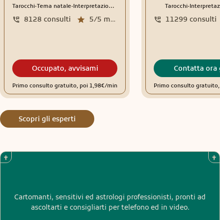
.
.
.
Tarocchi
Tema natale
Interpretazione sogni
Tarocchi
Interpretaz
8128
consulti
5/5
media recensioni
11299
consulti
Occupato, avvisami
Contatta ora 
Primo consulto gratuito, poi 1,98€/min
Primo consulto gratuito
Scopri gli esperti
Cartomanti, sensitivi ed astrologi professionisti, pronti ad
ascoltarti e consigliarti per telefono ed in video.