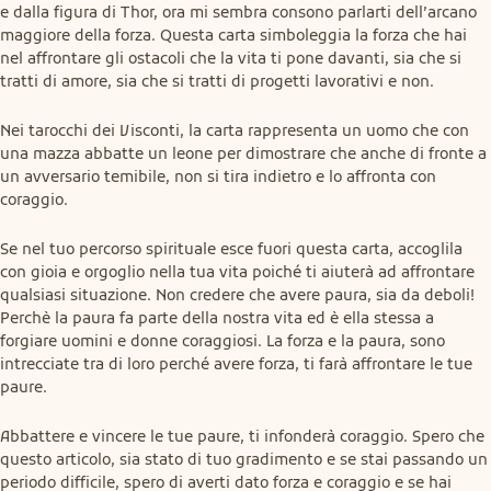
e dalla figura di Thor, ora mi sembra consono parlarti dell’arcano 
maggiore della forza. Questa carta simboleggia la forza che hai 
nel affrontare gli ostacoli che la vita ti pone davanti, sia che si 
tratti di amore, sia che si tratti di progetti lavorativi e non.
Nei tarocchi dei Visconti, la carta rappresenta un uomo che con 
una mazza abbatte un leone per dimostrare che anche di fronte a 
un avversario temibile, non si tira indietro e lo affronta con 
coraggio.
Se nel tuo percorso spirituale esce fuori questa carta, accoglila 
con gioia e orgoglio nella tua vita poiché ti aiuterà ad affrontare 
qualsiasi situazione. Non credere che avere paura, sia da deboli! 
Perchè la paura fa parte della nostra vita ed è ella stessa a 
forgiare uomini e donne coraggiosi. La forza e la paura, sono 
intrecciate tra di loro perché avere forza, ti farà affrontare le tue 
paure.
Abbattere e vincere le tue paure, ti infonderà coraggio. Spero che 
questo articolo, sia stato di tuo gradimento e se stai passando un 
periodo difficile, spero di averti dato forza e coraggio e se hai 