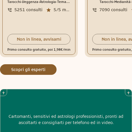
.
.
.
.
.
Tarocchi
Veggenza
Astrologia
Tema natale
Interpretazione sogni
Tarocchi
Medianità
5251
consulti
5/5
media recensioni
7090
consulti
Non in linea, avvisami
Non in linea, a
Primo consulto gratuito, poi 1,98€/min
Primo consulto gratuito
Scopri gli esperti
Cartomanti, sensitivi ed astrologi professionisti, pronti ad
ascoltarti e consigliarti per telefono ed in video.