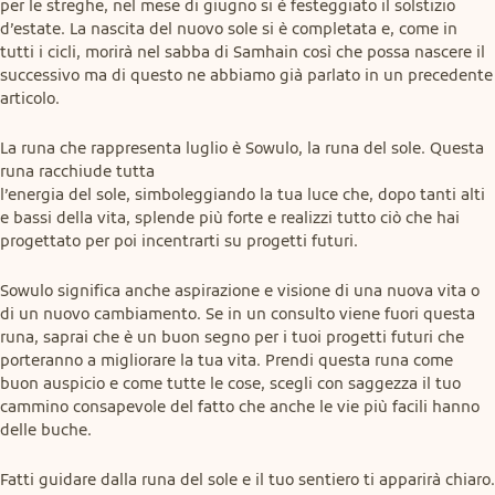
per le streghe, nel mese di giugno si è festeggiato il solstizio 
d’estate. La nascita del nuovo sole si è completata e, come in 
tutti i cicli, morirà nel sabba di Samhain così che possa nascere il 
successivo ma di questo ne abbiamo già parlato in un precedente 
articolo.
La runa che rappresenta luglio è Sowulo, la runa del sole. Questa 
runa racchiude tutta

l’energia del sole, simboleggiando la tua luce che, dopo tanti alti 
e bassi della vita, splende più forte e realizzi tutto ciò che hai 
progettato per poi incentrarti su progetti futuri.
Sowulo significa anche aspirazione e visione di una nuova vita o 
di un nuovo cambiamento. Se in un consulto viene fuori questa 
runa, saprai che è un buon segno per i tuoi progetti futuri che 
porteranno a migliorare la tua vita. Prendi questa runa come 
buon auspicio e come tutte le cose, scegli con saggezza il tuo 
cammino consapevole del fatto che anche le vie più facili hanno 
delle buche.
Fatti guidare dalla runa del sole e il tuo sentiero ti apparirà chiaro. 