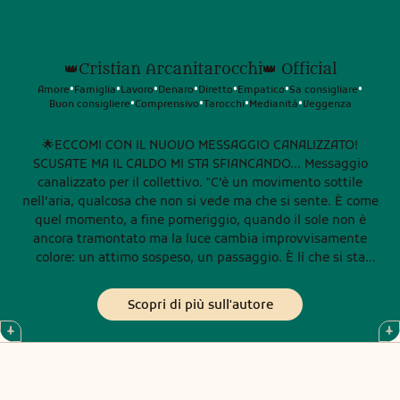
👑Cristian Arcanitarocchi👑 Official
Amore
Famiglia
Lavoro
Denaro
Diretto
Empatico
Sa consigliare
•
•
•
•
•
•
•
Buon consigliere
Comprensivo
Tarocchi
Medianità
Veggenza
•
•
•
•
🌟ECCOMI CON IL NUOVO MESSAGGIO CANALIZZATO!
SCUSATE MA IL CALDO MI STA SFIANCANDO... Messaggio
canalizzato per il collettivo. "C’è un movimento sottile
nell’aria, qualcosa che non si vede ma che si sente. È come
quel momento, a fine pomeriggio, quando il sole non è
ancora tramontato ma la luce cambia improvvisamente
colore: un attimo sospeso, un passaggio. È lì che si sta
aprendo un varco energetico per molti di voi. In questi
giorni, molti stanno percependo una sorta di “richiamo
Scopri di più sull'autore
interno”, un invito a fermarsi un momento e ascoltare. Non
è un caso. È come se l’universo stesse bussando piano, con
delicatezza, chiedendo attenzione. Alcuni di voi lo hanno
sentito mentre camminavano per strada, magari in una via
che percorrono ogni giorno, ma improvvisamente qualcosa