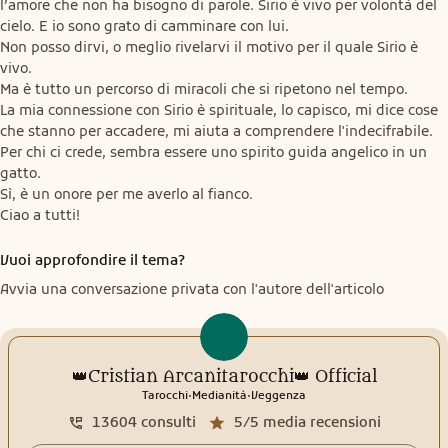
l’amore che non ha bisogno di parole. Sirio è vivo per volontà del 
cielo. E io sono grato di camminare con lui.

Non posso dirvi, o meglio rivelarvi il motivo per il quale Sirio è 
vivo.

Ma è tutto un percorso di miracoli che si ripetono nel tempo.

La mia connessione con Sirio è spirituale, lo capisco, mi dice cose 
che stanno per accadere, mi aiuta a comprendere l'indecifrabile. 
Per chi ci crede, sembra essere uno spirito guida angelico in un 
gatto.

Sì, è un onore per me averlo al fianco.

Ciao a tutti!
Vuoi approfondire il tema?
Avvia una conversazione privata con l'autore dell'articolo
👑Cristian Arcanitarocchi👑 Official
.
.
Tarocchi
Medianità
Veggenza
13604
consulti
5/5
media recensioni