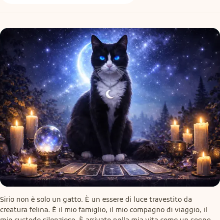
Sirio non è solo un gatto. È un essere di luce travestito da 
creatura felina. È il mio famiglio, il mio compagno di viaggio, il 
mio custode silenzioso. È arrivato nella mia vita come un segno, 