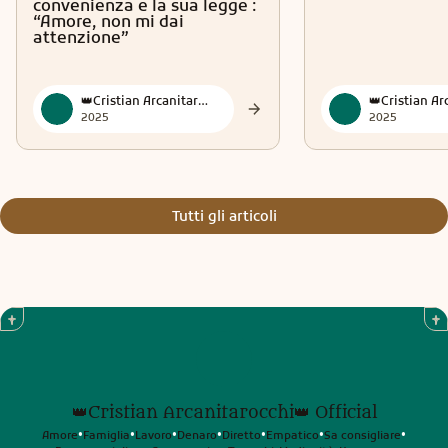
convenienza e la sua legge :
“Amore, non mi dai
attenzione”
👑Cristian Arcanitarocchi👑 Official
2025
2025
Tutti gli articoli
👑Cristian Arcanitarocchi👑 Official
Amore
Famiglia
Lavoro
Denaro
Diretto
Empatico
Sa consigliare
•
•
•
•
•
•
•