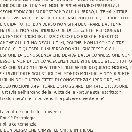
L'IMPOSSIBILE: I PIANETI NON RAPPRESENTANO PIÙ NULLA, I 
SEGNI ZODIACALI SI PROSTRANO ALL'UNIVERSO, IL TEMA NATALE 
VIENE RISCRITTO. PERCHÉ L'UNIVERSO PUÒ TUTTO, DECIDE TUTTO 
E GUIDA TUTTO. L'UNIVERSO NON SI FA DECIFRARE DAL TEMA 
NATALE E NON SI FA INDIRIZZARE DALLE CARTE. PER QUESTA 
AUTENTICA RAGIONE, IL SUCCESSO PUÒ ESSERE INVESTITO 
ANCHE ALL'ULTIMO DEGLI ULTIMI, POICHE' NON VI SONO ALTRE 
LEGGI CHE QUESTA. L'UNIVERSO DONA IL SUCCESSO A CHI 
ESPONE LA CONOSCENZA CHE DERIVA DALLA CONNESSIONE CON 
ESSO, E NON DALLA CONOSCENZA DEI LIBRI E DEGLI STUDI. TUTTO 
CIÒ CHE STUDIATE APPARTIENE ALLE SFERE DI QUESTO MONDO, E 
SE VI AFFIDATE AGLI STUDI DEL MONDO MATERIALE NON AVRETE 
MAI UN DONO VERO FATTO DI CONOSCENZA SUPERIORE, MA 
SOLO NOZIONI DA ATTUARE E SFOGGIARE, LIMITATE E ILLUSORIE. 
Tuttavia nell' arcano della Ruota della Fortuna sta inscritto: " 
trasformero' i re in polvere. E la polvere diventerà re".
La verità è quella dell'universo.

Poi c'è l'astrologia.

Poi la cartomanzia.

È L'UNIVERSO CHE CAMBIA LE CARTE IN TAVOLA.
