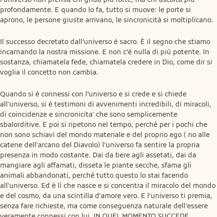
profondamente. E quando lo fa, tutto si muove: le porte si 
aprono, le persone giuste arrivano, le sincronicità si moltiplicano.
Il successo decretato dall’universo è sacro. È il segno che stiamo 
incarnando la nostra missione. E non c’è nulla di più potente. In 
sostanza, chiamatela fede, chiamatela credere in Dio, come dir si 
voglia il concetto non cambia.
Quando si è connessi con l’universo e si crede e si chiede 
all'universo, si è testimoni di avvenimenti incredibili, di miracoli, 
di coincidenze e sincronicita' che sono semplicemente 
sbalorditive. E poi si ripetono nel tempo, perché per i pochi che 
non sono schiavi del mondo materiale e del proprio ego ( no alle 
catene dell'arcano del Diavolo) l'universo fa sentire la propria 
presenza in modo costante. Dai da bere agli assetati, dai da 
mangiare agli affamati, disseta le piante secche, sfama gli 
animali abbandonati, perché tutto questo lo stai facendo 
all'universo. Ed è lì che nasce e si concentra il miracolo del mondo 
e del cosmo, da una scintilla d'amore vero. E l'universo ti premia, 
senza fare richieste, ma come conseguenza naturale dell'essere 
veramente connessi con lui. IN QUEL MOMENTO SUCCEDE 