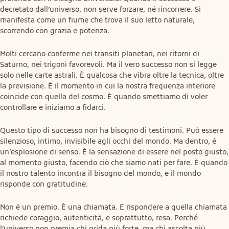
decretato dall’universo, non serve forzare, né rincorrere. Si 
manifesta come un fiume che trova il suo letto naturale, 
scorrendo con grazia e potenza.
Molti cercano conferme nei transiti planetari, nei ritorni di 
Saturno, nei trigoni favorevoli. Ma il vero successo non si legge 
solo nelle carte astrali. È qualcosa che vibra oltre la tecnica, oltre 
la previsione. È il momento in cui la nostra frequenza interiore 
coincide con quella del cosmo. È quando smettiamo di voler 
controllare e iniziamo a fidarci.
Questo tipo di successo non ha bisogno di testimoni. Può essere 
silenzioso, intimo, invisibile agli occhi del mondo. Ma dentro, è 
un’esplosione di senso. È la sensazione di essere nel posto giusto, 
al momento giusto, facendo ciò che siamo nati per fare. È quando 
il nostro talento incontra il bisogno del mondo, e il mondo 
risponde con gratitudine.
Non è un premio. È una chiamata. E rispondere a quella chiamata 
richiede coraggio, autenticità, e soprattutto, resa. Perché 
l’universo non premia chi grida più forte, ma chi ascolta più 