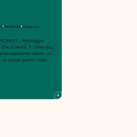
hi
Medianità
Veggenza
•
•
NCANDO... Messaggio
a che si sente. È come quel
provvisamente colore: un
ti
oltare. Non è un caso. È
di voi lo hanno sentito
rovvisamente qualcosa
anno percepito in casa, in
ome se avesse riconosciuto
dare un nome a questo
 stia per aprire una nuova
inconia, come quando si
 nuovo fa tremare. Ma c’è
qualcosa che aspettava da