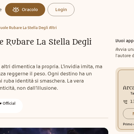
e
Oracolo
Login
ole Rubare La Stella Degli Altri
 Rubare La Stella Degli
Vuoi app
Avvia un
l'autore d
 altri dimentica la propria. L’invidia imita, ma
nza reggerne il peso. Ogni destino ha un
i ruba identità si smaschera. La vera
icità, non dall’illusione.
Arca
Ta
1
 Official
Primo 