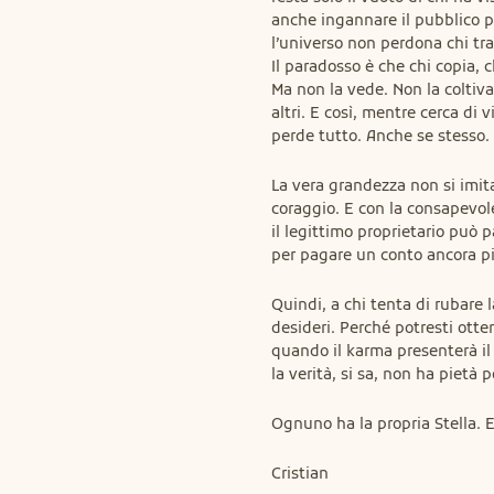
anche ingannare il pubblico p
l’universo non perdona chi tra
Il paradosso è che chi copia, c
Ma non la vede. Non la coltiva
altri. E così, mentre cerca di v
perde tutto. Anche se stesso.
La vera grandezza non si imita
coraggio. E con la consapevole
il legittimo proprietario può pag
per pagare un conto ancora più
Quindi, a chi tenta di rubare l
desideri. Perché potresti otten
quando il karma presenterà il c
la verità, si sa, non ha pietà pe
Ognuno ha la propria Stella. E
Cristian