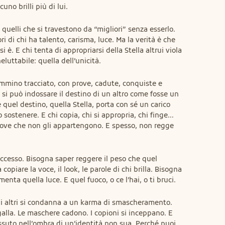
no brilli più di lui.
 quelli che si travestono da “migliori” senza esserlo. 
ri di chi ha talento, carisma, luce. Ma la verità è che 
si è. E chi tenta di appropriarsi della Stella altrui viola 
luttabile: quella dell’unicità.
mino tracciato, con prove, cadute, conquiste e 
 si può indossare il destino di un altro come fosse un 
 quel destino, quella Stella, porta con sé un carico 
sostenere. E chi copia, chi si appropria, chi finge… 
prove che non gli appartengono. E spesso, non regge 
ccesso. Bisogna saper reggere il peso che quel 
piare la voce, il look, le parole di chi brilla. Bisogna 
menta quella luce. E quel fuoco, o ce l’hai, o ti bruci.
li altri si condanna a un karma di smascheramento. 
galla. Le maschere cadono. I copioni si inceppano. E 
issuto nell’ombra di un’identità non sua. Perché puoi 