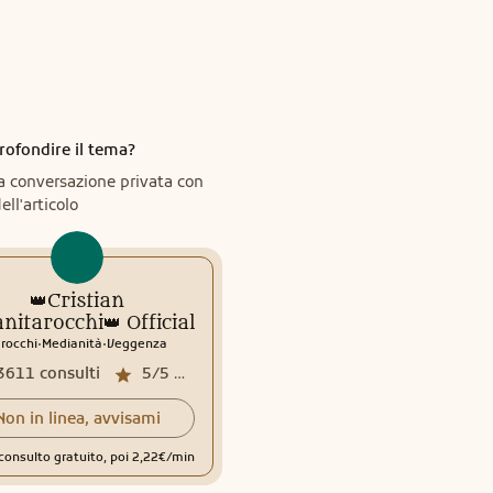
rofondire il tema?
a conversazione privata con
ell'articolo
👑Cristian
nitarocchi👑 Official
.
.
rocchi
Medianità
Veggenza
3611
consulti
5/5
media recensioni
Non in linea, avvisami
consulto gratuito, poi 2,22€/min