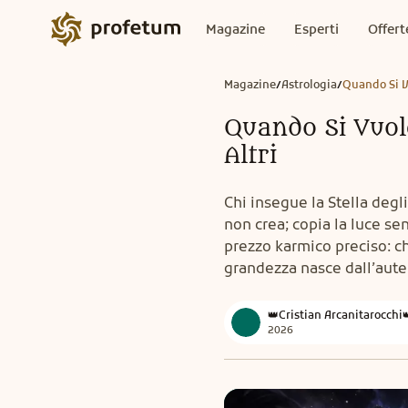
Magazine
Esperti
Offert
Magazine
Astrologia
Quando Si Vu
/
/
Quando Si Vuole
Altri
Chi insegue la Stella degli
non crea; copia la luce se
prezzo karmico preciso: ch
grandezza nasce dall’autent
👑Cristian Arcanitarocchi
2026