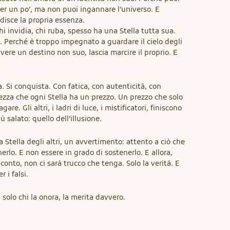
er un po’, ma non puoi ingannare l’universo. E 
disce la propria essenza.

hi invidia, chi ruba, spesso ha una Stella tutta sua. 
. Perché è troppo impegnato a guardare il cielo degli 
ivere un destino non suo, lascia marcire il proprio. E 
. Si conquista. Con fatica, con autenticità, con 
zza che ogni Stella ha un prezzo. Un prezzo che solo 
are. Gli altri, i ladri di luce, i mistificatori, finiscono 
 salato: quello dell’illusione.
a Stella degli altri, un avvertimento: attento a ciò che 
erlo. E non essere in grado di sostenerlo. E allora, 
onto, non ci sarà trucco che tenga. Solo la verità. E 
r i falsi.
 solo chi la onora, la merita davvero.