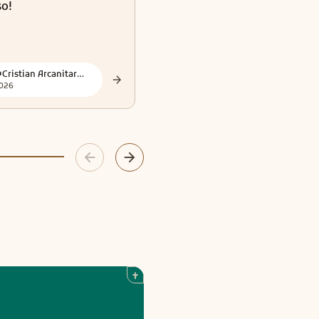
so!
Avventure Di Jezabel E
Bihahl
👑Cristian Arcanitarocchi👑 Official
👑Cristian Arcanitarocchi👑 Official
026
2026