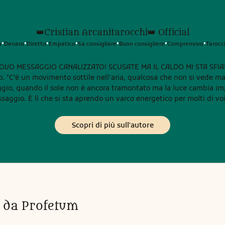
👑Cristian Arcanitarocchi👑 Official
o
Denaro
Diretto
Empatico
Sa consigliare
Buon consigliere
Comprensivo
Tarocc
•
•
•
•
•
•
•
OVO MESSAGGIO CANALIZZATO! SCUSATE MA IL CALDO MI STA SFIA
ivo. "C’è un movimento sottile nell’aria, qualcosa che non si vede m
gio, quando il sole non è ancora tramontato ma la luce cambia im
 È lì che si sta aprendo un varco energetico per molti di voi. In questi giorni, mol
orta di “richiamo interno”, un invito a fermarsi un momento e asc
sse bussando piano, con delicatezza, chiedendo attenzione. Alcuni 
Scopri di più sull'autore
er strada, magari in una via che percorrono ogni giorno, ma imp
e, un rumore, un dettaglio che non avevate mai notato. Altri lo h
uando la mente si è fermata e il cuore ha fatto un piccolo salto, c
no. Per chi sente che qualcosa sta cambiando, ma non sa ancora 
vuto la sensazione, anche solo per un istante, che la propria vita
ti da Profetum
dicato. Non è un processo facile, e lo so. Alcuni lo vivono con mal
asa in cui si è vissuto a lungo. Altri lo vivono con paura, perché il
a strana eccitazione, come se sentisse che dietro quella porta c’è 