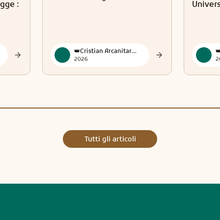
gge :
Univer
👑Cristian Arcanitarocchi👑 Official
2026
2
Tutti gli articoli