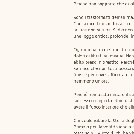
Perché non sopporta che qualcu
Sono i trasformisti dell’anima,
Che si incollano addosso i colo
la luce non si ruba. Si è o non 
una legge antica, profonda, ine
Ognuno ha un destino. Un cam
dolori calibrati su misura. Non
abito preso in prestito. Perché
karmico che non tutti possono 
finisce per dover affrontare 
nemmeno un’ora.
Perché non basta imitare il su
successo comporta. Non basta co
avere il fuoco interiore che ali
Chi vuole rubare la Stella deg
Prima o poi, la verità viene a 
resta solo il vuoto di chi ha v