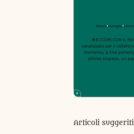
Amore
Famiglia
Lavor
•
•
🌟ECCOMI CON IL NU
canalizzato per il collett
momento, a fine pomerig
attimo sospeso, un passaggio.
stanno percependo una s
come se l’universo ste
mentre camminavano p
sembrava diverso: un odor
un momento di silenzio, q
un segnale. Questo messaggio è per voi, per chi sta attraversando un periodo di transizione, anche se non lo ha
ancora detto a nessu
cambiamento. Per chi ha a
porta. Molti di voi stanno lasciando andare qualcosa: un’abitudine, una persona, un modo di pensare, un vecchio
Articoli suggeri
dolore che sembrava ra
chiude la porta di una c
anche chi lo vive con un