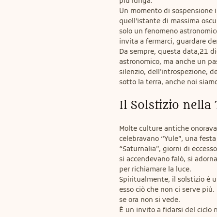
più lunga.

Un momento di sospensione in c
quell’istante di massima oscur
solo un fenomeno astronomico:
invita a fermarci, guardare den
Da sempre, questa data,21 dice
astronomico, ma anche un pass
silenzio, dell’introspezione,
sotto la terra, anche noi siamo
Il Solstizio nella
Molte culture antiche onoravan
celebravano “Yule”, una festa 
“Saturnalia”, giorni di eccesso
si accendevano falò, si adorna
per richiamare la luce.

Spiritualmente, il solstizio è
esso ciò che non ci serve più.
se ora non si vede.

È un invito a fidarsi del ciclo 