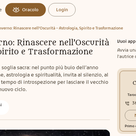
e
Oracolo
Login
Inverno: Rinascere nell’Oscurità – Astrologia, Spirito e Trasformazione
erno: Rinascere nell’Oscurità
Vuoi app
pirito e Trasformazione
Avvia un
l'autrice 
a soglia sacra: nel punto più buio dell’anno
e, astrologia e spiritualità, invita al silenzio, al
Un tempo di introspezione per lasciare il vecchio
C
nuovo ciclo.
Taro
3
hi
Primo 