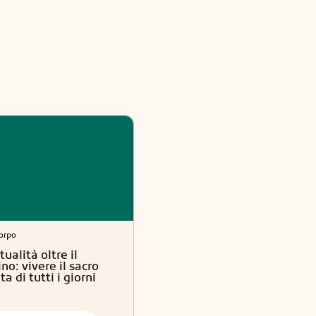
orpo
Astrologia
tualità oltre il
Ariete: il segno del fuoco c
no: vivere il sacro
apre lo Zodiaco
ta di tutti i giorni