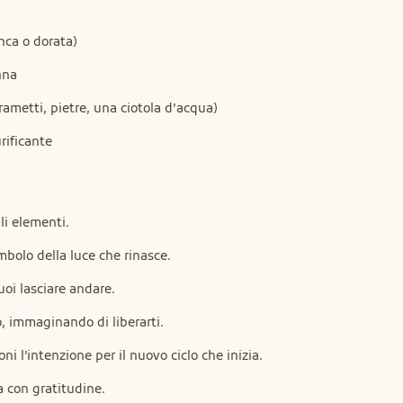
nca o dorata)
nna
ametti, pietre, una ciotola d’acqua)
rificante
li elementi.
bolo della luce che rinasce.
uoi lasciare andare.
io, immaginando di liberarti.
 l’intenzione per il nuovo ciclo che inizia.
a con gratitudine.