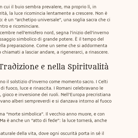
ui il buio sembra prevalere, ma proprio lì, in 
ità, la luce ricomincia lentamente a crescere. Non è 
 è un “archetipo universale”, una soglia sacra che ci 
tro e ricominciare.

mbre nell’emisfero nord, segna l’inizio dell’inverno 
aggio simbolico di grande potere. È il tempo del 
 della preparazione. Come un seme che si addormenta 
 chiamati a lasciar andare, a rigenerarci, a rinascere.
 Tradizione e nella Spiritualità
o il solstizio d’inverno come momento sacro. I Celti 
di fuoco, luce e rinascita. I Romani celebravano le 
, gioco e inversione dei ruoli. Nell’Europa precristiana 
vano alberi sempreverdi e si danzava intorno al fuoco 
 una “morte simbolica”. Il vecchio anno muore, e con 
 Ma è anche un “atto di fede”: la luce tornerà, anche 
naturale della vita, dove ogni oscurità porta in sé il 