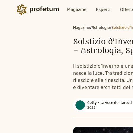
Magazine
Esperti
Offert
Magazine
Astrologia
Solstizio d’
/
/
Solstizio d’Inv
– Astrologia, S
Il solstizio d’inverno è un
nasce la luce. Tra tradizion
rilascio e alla rinascita. 
e diventare architetti del 
Cetty - La voce dei tarocc
2025