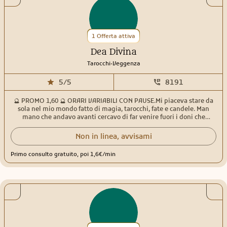
1 Offerta attiva
Dea Divina
.
Tarocchi
Veggenza
5/5
8191
🔮 PROMO 1,60 🔮 ORARI VARIABILI CON PAUSE.Mi piaceva stare da
sola nel mio mondo fatto di magia, tarocchi, fate e candele. Man
mano che andavo avanti cercavo di far venire fuori i doni che
sentivo di avere e che non sapevo come usare per via della mia
giovane età. In me troverai una persona empatica, pronta ad
Non in linea, avvisami
ascoltarti e non giudicarti. Amo aiutare gli altri, trovare insieme
delle vie per risolvere le situazioni ,ti prenderò per mano, non ti
Primo consulto gratuito, poi 1,6€/min
lascerò mai sola/o. Chi si affida a me trova prima di tutto un’amica
sincera, diretta che ti dira’ in ogni caso la verità per il tuo bene. Per i
miei consulti uso vari tipi di Tarocchi,Sibille e svariati Oracoli, il
pendolo e la sfera di cristallo. Ci tengo a precisare che non rispondo
a domande in generale, sulla salute,sulla gravidanza,questioni
legali e concorsi. Mi trovi online tutti i giorni con comprensibili
pause. I miei orari possono variare. Contattami con fiducia. Un
abbraccio di luce.