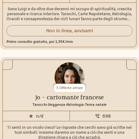
Sono Luigi e da oltre due decenni mi occupo di spiritualità, crescita
personale e ricerca interiore. Tarocchi, Carte Napoletane, Astrologia,
Oracoli e consapevolezza dei cicli lunari fanno parte degli strumenti
che utilizzo nei miei consulti, insieme alle conoscenze maturate
attraverso lo studio delle tradizioni stregoniche e della spiritualità
Non in linea, avvisami
Neo Pagana. Attraverso il linguaggio dei simboli aiuto a fare luce su
ciò che sta emergendo nel presente, offrendo orientamento,
Primo consulto gratuito, poi 1,95€/min
consapevolezza e nuove prospettive nei momenti di dubbio, scelta
o trasformazione. Il mio approccio nasce dall'incontro tra studio,
esperienza e intuizione, con l'obiettivo di creare uno spazio di
ascolto autentico in cui ogni consulto possa diventare
un'opportunità di maggiore consapevolezza e comprensione del
proprio percorso. Che la tua richiesta riguardi l'amore, il lavoro, la
crescita personale o il tuo cammino spirituale, il mio intento è
aiutarti a riconoscere le energie e le dinamiche in gioco, valorizzare
le tue risorse interiori e affrontare il futuro con maggiore chiarezza e
3 Offerte attive
fiducia.
Jo - cartomante francese
.
.
.
Tarocchi
Veggenza
Astrologia
Tema natale
n/d
698
Ti senti in un vicolo cieco? Le risposte che cerchi sono già scritte nei
tuoi simboli: insieme daremo un nome a ciò che senti e una
direzione chiara a ciò che accadrà.