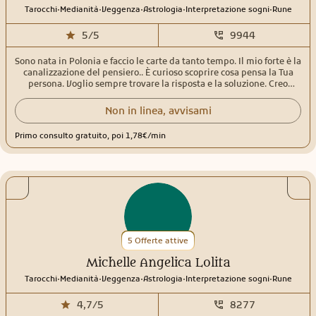
.
.
.
.
.
Tarocchi
Medianità
Veggenza
Astrologia
Interpretazione sogni
Rune
5/5
9944
Sono nata in Polonia e faccio le carte da tanto tempo. Il mio forte è la
canalizzazione del pensiero.. È curioso scoprire cosa pensa la Tua
persona. Voglio sempre trovare la risposta e la soluzione. Creo
subito un clima accogliente e tranquillo. Questo aiuta chi chiama a
sentirsi a suo agio. Offro il sostegno e aiuto a trovare la strada
Non in linea, avvisami
giusta, perché cambiare si può, anzi è necessario!Per passione
colleziono le carte. Uso diversi i mazzi. La mia lettura è dettagliata e
Primo consulto gratuito, poi 1,78€/min
molto profonda. Leggo i tarocchi Rider-Waite, gli arcani maggiori,
minori e al rovescio. La mia specialità è la Terapia Angelica e la
Canalizzazione del Pensiero. La canalizzazione aiuta a capire cosa
pensa e che intenzioni ha la persona che ci interessa. Ho partecipato
a tantissimi corsi che arricchiscono il consulto che così diventa
speciale spesso indimenticabile. Ti guiderò attraverso tante
sfumature di questa nostra esistenza ed insieme trasformeremo
ogni problema in opportunità nell'amore, campo finanziario e il tuo
benessere personale.Ti aspetto! Con affetto Livia ❤️
5 Offerte attive
Michelle Angelica Lolita
.
.
.
.
.
Tarocchi
Medianità
Veggenza
Astrologia
Interpretazione sogni
Rune
4,7/5
8277