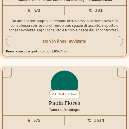
n/d
321
Da anni accompagno le persone attraverso la cartomanzia e la
consulenza spirituale, offrendo uno spazio di ascolto, rispetto e
consapevolezza. Ogni consulto è unico e nasce dall'incontro tra la
mia esperienza e le esigenze di chi si rivolge a me. Nel tempo ho
approfondito diverse discipline spirituali che oggi fanno parte del
Non in linea, avvisami
mio metodo di lavoro. Utilizzo Sibille, Tarocchi e Oracoli Egizi,
Tarocchi dello Sciamano, Tarocchi e Oracoli della Santa Muerte,
Primo consulto gratuito, poi 1,85€/min
integrando anche la numerologia e lo sciamanesimo per offrire una
lettura completa e personalizzata. Mi occupo di amore, lavoro,
crescita personale, percorsi spirituali e fiamme gemelle, aiutando le
persone a comprendere meglio le energie e le possibilità che si
presentano lungo il loro cammino. Ti ringrazio per aver dedicato il
tuo tempo a conoscermi. Sarà un piacere accompagnarti con serietà,
sensibilità e discrezione nel tuo percorso. A presto.
2 Offerte attive
Paola Flores
.
Tarocchi
Astrologia
5/5
1614