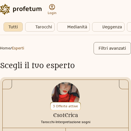
Login
Tutti
Tarocchi
Medianità
Veggenza
Filtri avanzati
Home
Esperti
/
Scegli il tuo esperto
3 Offerte attive
EsotErica
.
Tarocchi
Interpretazione sogni