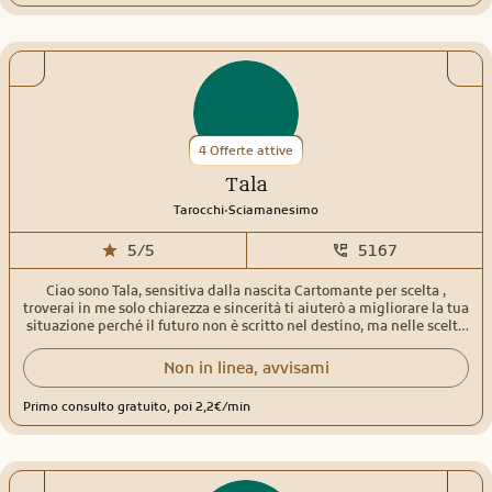
4 Offerte attive
Tala
.
Tarocchi
Sciamanesimo
5/5
5167
Ciao sono Tala, sensitiva dalla nascita Cartomante per scelta ,
troverai in me solo chiarezza e sincerità ti aiuterò a migliorare la tua
situazione perché il futuro non è scritto nel destino, ma nelle scelte
che fai oggi
Non in linea, avvisami
Primo consulto gratuito, poi 2,2€/min