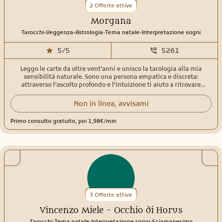
2 Offerte attive
Morgana
.
.
.
.
Tarocchi
Veggenza
Astrologia
Tema natale
Interpretazione sogni
5/5
5261
Leggo le carte da oltre vent’anni e unisco la tarologia alla mia
sensibilità naturale. Sono una persona empatica e discreta:
attraverso l’ascolto profondo e l’intuizione ti aiuto a ritrovare
chiarezza nei momenti in cui tutto sembra confuso. Per me le carte
non servono solo a prevedere: illuminano ciò che sta accadendo ora,
Non in linea, avvisami
sciolgono nodi del passato e mostrano l’energia che si sta
muovendo verso il futuro. Durante un consulto non cerco risposte
Primo consulto gratuito, poi 1,98€/min
forzate. Cerco la verità, quella che permette di fare scelte più
consapevoli. Se qualcosa non è chiaro, ti guiderò con domande
mirate per arrivare al cuore della situazione. Con me trovi uno
spazio sincero, protetto e senza giudizio, dove capire emozioni,
relazioni, ritorni, cambiamenti e tutto ciò che sta cercando di
emergere nella tua vita
3 Offerte attive
Vincenzo Miele - Occhio di Horus
.
.
.
Tarocchi
Tema natale
Interpretazione sogni
Sciamanesimo