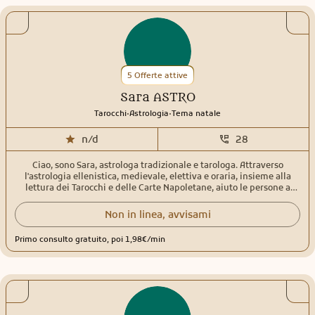
infallibile, ma credo fermamente alla verità delle carte e di solito
non sbagliano ;) Non do quasi mai tempistiche precise perchè gli
eventi sono certi ma i tempi sono sempre relativi. La vita e tutte le
sue esperienze sono un dono, basta vedere tutto dalla giusta
prospettiva e in modo globale, ed è questo che ti aiuterò a fare, a
conoscere gli eventi e te stessoHo fatto tantissimi corsi, collaborato
5 Offerte attive
con le maggiori piattaforme, ricevuto molti attestati, anche se per
me il migliore riconoscimento è la vostra serenità.
Sara ASTRO
.
.
Tarocchi
Astrologia
Tema natale
n/d
28
Ciao, sono Sara, astrologa tradizionale e tarologa. Attraverso
l'astrologia ellenistica, medievale, elettiva e oraria, insieme alla
lettura dei Tarocchi e delle Carte Napoletane, aiuto le persone a
comprendere meglio i momenti di cambiamento, le dinamiche
relazionali, le scelte lavorative e le domande che richiedono
Non in linea, avvisami
maggiore chiarezza. Il mio approccio unisce lo studio della
tradizione astrologica e cartomantica a un ascolto attento della
Primo consulto gratuito, poi 1,98€/min
persona, offrendo strumenti di riflessione e orientamento per
affrontare con maggiore consapevolezza le situazioni della vita.
Offro: • Consulti astrologici personalizzati • Letture dei Tarocchi e
delle Carte Napoletane • Consulti integrati di astrologia e
cartomanzia • Analisi di temi natali, transiti, rivoluzioni solari e
astrologia oraria • Percorsi personalizzati di approfondimento Ho
studiato in Italia e all'estero con insegnanti di riferimento nel