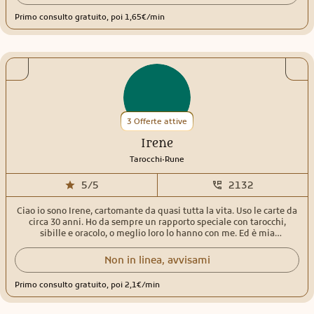
Primo consulto gratuito, poi 1,65€/min
3 Offerte attive
Irene
.
Tarocchi
Rune
5/5
2132
Ciao io sono Irene, cartomante da quasi tutta la vita. Uso le carte da
circa 30 anni. Ho da sempre un rapporto speciale con tarocchi,
sibille e oracolo, o meglio loro lo hanno con me. Ed è mia
responsabilità usare questo dono per aiutare gli altri a trasformare
dolore, delusione e tristezza in amore, gioia e serenità. Sono qui per
Non in linea, avvisami
questo, a tua completa disposizione. Esperienza trentennale
nell'uso delle carte come mezzo per raggiungere una profonda e
Primo consulto gratuito, poi 2,1€/min
veritiera conoscenza di sé stessi e degli eventi. Oltre a tarocchi,
sibille e oracoli, uso il pendolo, le rune e la dadomanzia, strumenti
anche questi con cui ho un rapporto simbiotico. Non sono un essere