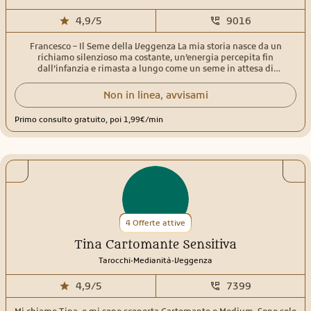
4,9/5
9016
Francesco – Il Seme della Veggenza La mia storia nasce da un
richiamo silenzioso ma costante, un’energia percepita fin
dall’infanzia e rimasta a lungo come un seme in attesa di
germogliare. Sin da giovane ho avvertito sensazioni profonde,
intuizioni improvvise e una naturale capacità di leggere oltre le
Non in linea, avvisami
apparenze. Emozioni, pensieri e vibrazioni degli altri mi arrivavano
in modo chiaro, spesso prima ancora che venissero espresse a
Primo consulto gratuito, poi 1,99€/min
parole. Con il tempo ho compreso che non si trattava di semplici
intuizioni, ma di un dono autentico di sensitività. Da lì è iniziato un
percorso di consapevolezza e studio: l’incontro con i Tarocchi, gli
Oracoli e le antiche discipline divinatorie ha dato forma e struttura
a ciò che sentivo dentro. Ogni carta, ogni simbolo, ogni messaggio
energetico è diventato uno strumento di connessione profonda tra
me, le energie sottili e le persone che si rivolgono a me. La
veggenza per me non è previsione fredda, ma ascolto empatico
dell’anima. Durante i consulti mi connetto alle energie della
4 Offerte attive
persona con rispetto e sensibilità, offrendo letture sincere, chiare e
orientate alla verità. Amore, relazioni, lavoro, decisioni difficili o
Tina Cartomante Sensitiva
momenti di smarrimento: ogni domanda trova spazio e attenzione,
senza giudizio. Il mio obiettivo è aiutarti a fare luce, a ritrovare
.
.
Tarocchi
Medianità
Veggenza
equilibrio e a comprendere i segnali che l’universo ti sta già
inviando. Se senti il bisogno di una guida, di una conferma o
4,9/5
7399
semplicemente di qualcuno che sappia vedere e sentire oltre, sono
qui per accompagnarti con autenticità e cuore. ✨ Ascolta il