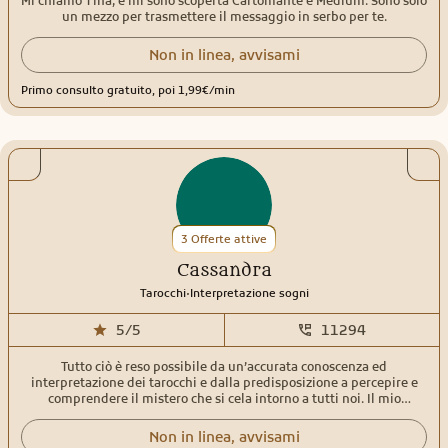
Mi chiamo Tina, e mi sono scoperta Cartomante e Medium. Sono solo
richiamo. Il Seme della Veggenza è pronto a mostrarti il tuo
un mezzo per trasmettere il messaggio in serbo per te.
cammino. ✨
Non in linea, avvisami
Primo consulto gratuito, poi 1,99€/min
3 Offerte attive
Cassandra
.
Tarocchi
Interpretazione sogni
5/5
11294
Tutto ciò è reso possibile da un’accurata conoscenza ed
interpretazione dei tarocchi e dalla predisposizione a percepire e
comprendere il mistero che si cela intorno a tutti noi. Il mio
obiettivo è di mettere a disposizione la mia conoscenza per
accompagnarvi incontro al futuro, sciogliendo i dubbi, dando
Non in linea, avvisami
accurate risposte ed attribuire un significato ai vostri sogni.