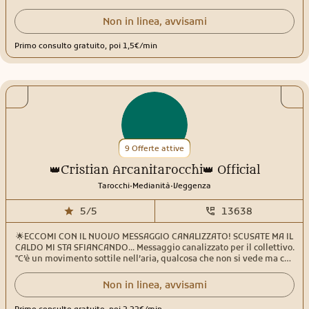
amore, lavoro, fortuna e benessere personale. ❤️ Problemi
sentimentali • 💰 Ostacoli economici • 🍀 Fortuna e successo • 🛡️
Non in linea, avvisami
Protezione dalle energie negative • 🔓 Sblocchi e nuovi inizi
Massima riservatezza, ascolto e professionalità.
Primo consulto gratuito, poi 1,5€/min
9 Offerte attive
👑Cristian Arcanitarocchi👑 Official
.
.
Tarocchi
Medianità
Veggenza
5/5
13638
🌟ECCOMI CON IL NUOVO MESSAGGIO CANALIZZATO! SCUSATE MA IL
CALDO MI STA SFIANCANDO... Messaggio canalizzato per il collettivo.
"C’è un movimento sottile nell’aria, qualcosa che non si vede ma che
si sente. È come quel momento, a fine pomeriggio, quando il sole
non è ancora tramontato ma la luce cambia improvvisamente
Non in linea, avvisami
colore: un attimo sospeso, un passaggio. È lì che si sta aprendo un
varco energetico per molti di voi. In questi giorni, molti stanno