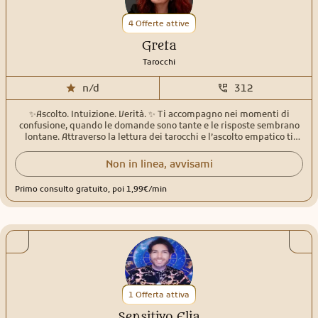
letture pensate per offrire luce, comprensione e nuovi punti di vista.
Vi aspetto con gioia, rispetto e gratitudine, pronto ad
4 Offerte attive
accompagnarvi in questo meraviglioso viaggio alla scoperta di voi
stessi. Con affetto, Matteo
Greta
Tarocchi
n/d
312
✨Ascolto. Intuizione. Verità. ✨ Ti accompagno nei momenti di
confusione, quando le domande sono tante e le risposte sembrano
lontane. Attraverso la lettura dei tarocchi e l’ascolto empatico ti
aiuto a fare chiarezza, ritrovare centratura e guardare avanti con più
consapevolezza. Ogni consulto è uno spazio sicuro, senza giudizio,
Non in linea, avvisami
dove puoi essere davvero te stessa. 💫 Consulti personalizzati 💫
Oltre 30 anni di esperienza 💫 Rispetto, discrezione, autenticità 🤍Ti
Primo consulto gratuito, poi 1,99€/min
accompagno emotivamente mentre facciamo chiarezza, come
farebbe un’amica che sa ascoltare davvero🤍
1 Offerta attiva
Sensitivo Elia