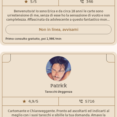
5/5
346
Benvenuto/a! Io sono Erica e da circa 18 anni le carte sono
un'estensione di me, senza di esse ho la sensazione di vuoto e non
completezza. Affascinata da adolescente a questo fantastico mondo
perché le letture venivano effettuate da 2 generazioni in famiglia,
stessa cosa per l'interpretazione dei sogni, sentii il richiamo e non
Non in linea, avvisami
ho mai smesso. Nelle mie letture utilizzo tarocchi, sibille ed oracoli,
e solitamente i consulti hanno per la maggior parte un risvolto
Primo consulto gratuito, poi 1,98€/min
cartomantico ed uno tarologico, quindi legato anche
all'introspezione e alla scoperta del nostro io. Da sempre metto a
disposizione questo dono meraviglioso per aiutare gli altri fin dove
mi è possibile. Tendo a non fornire tempistiche precise, sia per
evitare il pensiero ossessivo sia perché è relativo alle energie. Il mio
obiettivo principale è trasmettere chiarezza, empatia e serenità.
Patrick
.
Tarocchi
Veggenza
4,9/5
5716
Cartomante e Chiaroveggente. Pronto ad ascoltarti ed indicarti al
meglio con i suoi tarocchi e sibille la tua domanda. Amavo la