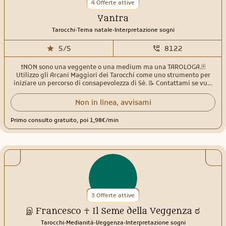
4 Offerte attive
Yantra
.
.
Tarocchi
Tema natale
Interpretazione sogni
5/5
8122
❗️NON sono una veggente o una medium ma una TAROLOGA.🃏
Utilizzo gli Arcani Maggiori dei Tarocchi come uno strumento per
iniziare un percorso di consapevolezza di Sè. 📝 Contattami se vuoi
davvero fare un lavoro su te stesso e capire dove sono i blocchi che
non ti permettono di andare avanti nella tua vita! Sono laureata in
Non in linea, avvisami
Filosofia e da oltre 20 anni studio Antropologia, Psicologia analitica,
Simbolismo, Mitologia, Tarologia, Onirologia ed Astrologia
Primo consulto gratuito, poi 1,98€/min
umanistica.
3 Offerte attive
இ Francesco ☥ Il Seme della Veggenza ಠ
.
.
.
Tarocchi
Medianità
Veggenza
Interpretazione sogni