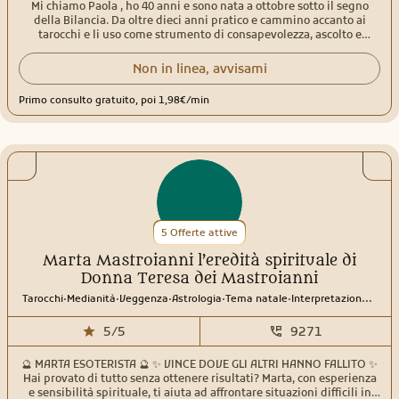
Mi chiamo Paola , ho 40 anni e sono nata a ottobre sotto il segno
della Bilancia. Da oltre dieci anni pratico e cammino accanto ai
tarocchi e li uso come strumento di consapevolezza, ascolto e
rivelazione. La mia lettura è intuitiva e centrata sull'amore in tutte
le sue forme: relazioni, legami Karmici, desideri inespressi, cicli che
Non in linea, avvisami
si chiudono e nuovi inizi che chiedono spazio. Ogni consulto è un
invito a guardare oltre le apparenze, a sciogliere nodi interiori e a
Primo consulto gratuito, poi 1,98€/min
riconoscere la trama invisibile che collega il cuore al destino. Non
offro sentenze ma chiavi simboliche per comprendere ciò che pulsa
dentro e intorno a te. L'amore per me, è un linguaggio sacro: lo
esploro con delicatezza, onestà e rispetto dei tempi di chi si affida.
Se senti che qualcosa ti chiama sono qui per accoglierti.
5 Offerte attive
Marta Mastroianni l’eredità spirituale di
Donna Teresa dei Mastroianni
.
.
.
.
.
Tarocchi
Medianità
Veggenza
Astrologia
Tema natale
Interpretazione sogni
5/5
9271
🔮 MARTA ESOTERISTA 🔮 ✨ VINCE DOVE GLI ALTRI HANNO FALLITO ✨
Hai provato di tutto senza ottenere risultati? Marta, con esperienza
e sensibilità spirituale, ti aiuta ad affrontare situazioni difficili in