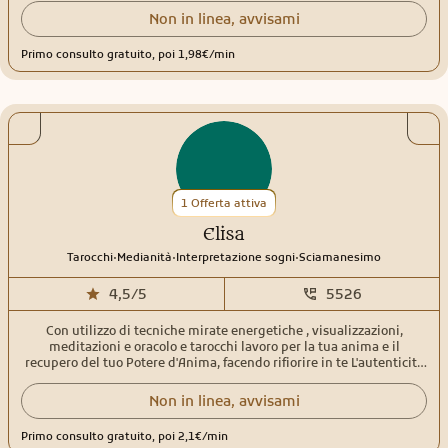
Non in linea, avvisami
Primo consulto gratuito, poi 1,98€/min
1 Offerta attiva
Elisa
.
.
.
Tarocchi
Medianità
Interpretazione sogni
Sciamanesimo
4,5/5
5526
Con utilizzo di tecniche mirate energetiche , visualizzazioni,
meditazioni e oracolo e tarocchi lavoro per la tua anima e il
recupero del tuo Potere d'Anima, facendo rifiorire in te L'autenticità
della tua Essenza. Sono a vostra disposizione per i consulti e
progressione d'anima, aiutandovi a direzionarvi sul sentiero della
Non in linea, avvisami
vostra Autentica Verità.
Primo consulto gratuito, poi 2,1€/min