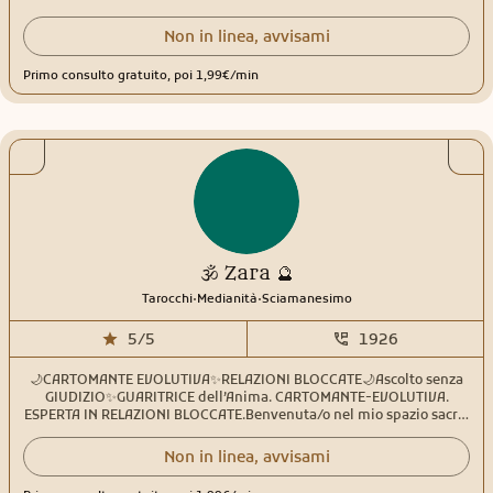
Non in linea, avvisami
Primo consulto gratuito, poi 1,99€/min
🕉️ Zara 🔮
.
.
Tarocchi
Medianità
Sciamanesimo
5/5
1926
🌙CARTOMANTE EVOLUTIVA✨RELAZIONI BLOCCATE🌙Ascolto senza
GIUDIZIO✨GUARITRICE dell’Anima. CARTOMANTE-EVOLUTIVA.
ESPERTA IN RELAZIONI BLOCCATE.Benvenuta/o nel mio spazio sacro.
Sono un’operatrice energetica e cartomante dedicata a chi cerca
risposte chiare, ma anche una profonda rigenerazione
Non in linea, avvisami
interiore.Oltre a leggere i Tarocchi per illuminare il tuo cammino e
le tue scelte future, integro nelle mie sessioni la 'Meditazione degli