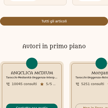
Tutti gli articoli
Autori in primo piano
ANGELICA MEDIUM
Morga
.
.
.
.
.
Tarocchi
Medianità
Veggenza
Interpretazione sogni
Tarocchi
Sciamanesimo
Veggenza
Rune
Astr
10045
consulti
5/5
media recensioni
5251
consulti