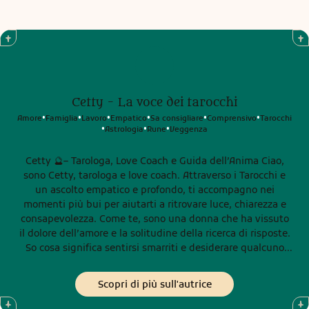
Cetty - La voce dei tarocchi
Amore
Famiglia
Lavoro
Empatico
Sa consigliare
Comprensivo
Tarocchi
•
•
•
•
•
•
Astrologia
Rune
Veggenza
•
•
•
Cetty 🔮– Tarologa, Love Coach e Guida dell’Anima Ciao,
sono Cetty, tarologa e love coach. Attraverso i Tarocchi e
un ascolto empatico e profondo, ti accompagno nei
momenti più bui per aiutarti a ritrovare luce, chiarezza e
consapevolezza. Come te, sono una donna che ha vissuto
il dolore dell’amore e la solitudine della ricerca di risposte.
So cosa significa sentirsi smarriti e desiderare qualcuno
che ti ascolti davvero, senza giudicarti. Ed è proprio
questo che troverai in me: presenza autentica,
Scopri di più sull'autrice
professionalità, connessione profonda e rispetto per il tuo
vissuto. Non prometto miracoli, ma posso offrirti sincerità,