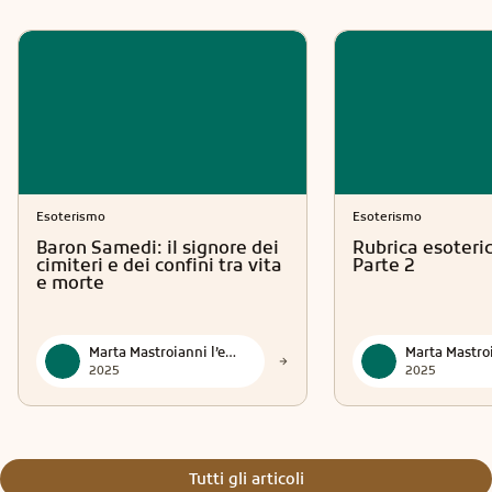
Esoterismo
Esoterismo
Baron Samedi: il signore dei
Rubrica esoteric
cimiteri e dei confini tra vita
Parte 2
e morte
Marta Mastroianni l’eredità spirituale di Donna Teresa dei Mastroianni
2025
2025
Tutti gli articoli