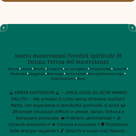
Marta Mastroianni l’eredità spirituale di
Donna Teresa dei Mastroianni
Amore
Lavoro
Diretto
Empatico
Sa consigliare
Comprensivo
Tarocchi
•
•
•
•
•
•
•
Medianità
Veggenza
Astrologia
Tema natale
Interpretazione sogni
•
•
•
•
•
Sciamanesimo
Rune
•
🔮 MARTA ESOTERISTA 🔮 ✨ VINCE DOVE GLI ALTRI HANNO
FALLITO ✨ Hai provato di tutto senza ottenere risultati?
Marta, con esperienza e sensibilità spirituale, ti aiuta ad
affrontare situazioni difficili in amore, lavoro, fortuna e
benessere personale. ❤️ Problemi sentimentali • 💰
Ostacoli economici • 🍀 Fortuna e successo • 🛡️ Protezione
dalle energie negative • 🔓 Sblocchi e nuovi inizi Massima