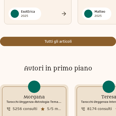
EsotErica
Matteo
2025
2025
Tutti gli articoli
Autori in primo piano
Morgana
Teres
.
.
.
.
.
Tarocchi
Veggenza
Astrologia
Tema natale
Interpretazione sogni
Tarocchi
Veggenza
Interp
5256
consulti
5/5
media recensioni
8174
consulti