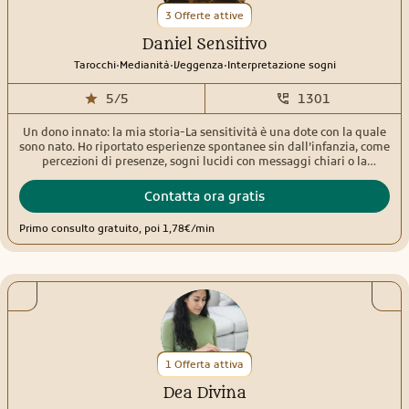
3 Offerte attive
Daniel Sensitivo
.
.
.
Tarocchi
Medianità
Veggenza
Interpretazione sogni
5/5
1301
Un dono innato: la mia storia-La sensitività è una dote con la quale
sono nato. Ho riportato esperienze spontanee sin dall’infanzia, come
percezioni di presenze, sogni lucidi con messaggi chiari o la
sensazione di essere accompagnato da una guida invisibile. Queste
esperienze precoci hanno plasmato il mio percorso, portandomi a
Contatta ora gratis
comprendere e affinare il mio dono per metterlo al servizio degli
altri, offrendo guida e supporto a chi cerca risposte.Empatia, verità e
Primo consulto gratuito, poi 1,78€/min
supportoLe persone che si rivolgono a me possono aspettarsi
empatia, verità, comprensione, supporto e consigli pratici per
affrontare problemi e ottenere successo. Durante un consulto, posso
esplorare vari temi come amore, famiglia, lavoro e finanza, fornendo
risposte e orientamento per risolvere preoccupazioni e chiarire
pensieri. Il mio approccio è Il mio approccio è guidato dalla volontà
di offrirti una guida autentica e costruttiva per il tuo benessere.
1 Offerta attiva
Dea Divina