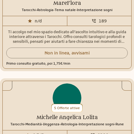
MareFlora
.
.
.
Tarocchi
Astrologia
Tema natale
Interpretazione sogni
n/d
189
Ti accolgo nel mio spazio dedicato all’ascolto intuitivo e alla guida
interiore attraverso i Tarocchi. Offro consulti tarologici profondi e
sensibili, pensati per aiutarti a fare chiarezza nei momenti di
dubbio, comprendere le energie che ti circondano e ritrovare la tua
direzione. Con un approccio empatico e contemporaneo, unisco
Non in linea, avvisami
simbologia tradizionale e intuizione personale per accompagnarti
in un percorso di consapevolezza e crescita. - Tarologia - Angeologia
Primo consulto gratuito, poi 1,75€/min
- Astrologia e tema natale - Numerologia - Canalizzazioni - Percorsi
spirituali, evolutivi individuali o di coppia - Fiamme Gemelle
5 Offerte attive
Michelle Angelica Lolita
.
.
.
.
.
Tarocchi
Medianità
Veggenza
Astrologia
Interpretazione sogni
Rune