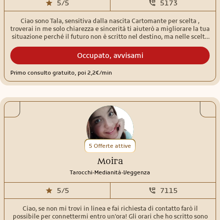
5/5
5173
Ciao sono Tala, sensitiva dalla nascita Cartomante per scelta ,
troverai in me solo chiarezza e sincerità ti aiuterò a migliorare la tua
situazione perché il futuro non è scritto nel destino, ma nelle scelte
che fai oggi
Occupato, avvisami
Primo consulto gratuito, poi 2,2€/min
5 Offerte attive
Moira
.
.
Tarocchi
Medianità
Veggenza
5/5
7115
Ciao, se non mi trovi in linea e fai richiesta di contatto farò il
possibile per connettermi entro un'ora! Gli orari che ho scritto sono