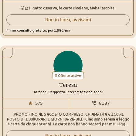
🐱🔮 Il gatto osserva, le carte rivelano, Mabel ascolta.
Non in linea, avvisami
Primo consulto gratuito, poi 1,98€/min
3 Offerte attive
Teresa
.
.
Tarocchi
Veggenza
Interpretazione sogni
5/5
8187
(PROMO FINO AL 6 AGOSTO COMPRESO. CHIAMATA A € 1,50 AL
POSTO DI 1.88)(ORARI E GIORNI VARIABILI) .Ciao sono Teresa e leggo
le carte da cinquant'anni. Le carte non hanno segreti per me. Leggo i
tarocchi, le sibille e qualsiasi tipologia di carte. Negli anni mi sono
evoluta, difatti mi occupo anche di numerologia, interpretazione
Non in linea, avvisami