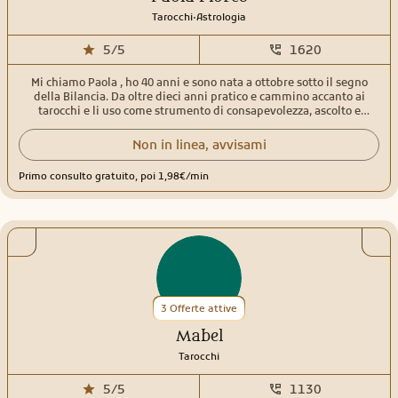
.
Tarocchi
Astrologia
5/5
1620
Mi chiamo Paola , ho 40 anni e sono nata a ottobre sotto il segno
della Bilancia. Da oltre dieci anni pratico e cammino accanto ai
tarocchi e li uso come strumento di consapevolezza, ascolto e
rivelazione. La mia lettura è intuitiva e centrata sull'amore in tutte
le sue forme: relazioni, legami Karmici, desideri inespressi, cicli che
Non in linea, avvisami
si chiudono e nuovi inizi che chiedono spazio. Ogni consulto è un
invito a guardare oltre le apparenze, a sciogliere nodi interiori e a
Primo consulto gratuito, poi 1,98€/min
riconoscere la trama invisibile che collega il cuore al destino. Non
offro sentenze ma chiavi simboliche per comprendere ciò che pulsa
dentro e intorno a te. L'amore per me, è un linguaggio sacro: lo
esploro con delicatezza, onestà e rispetto dei tempi di chi si affida.
Se senti che qualcosa ti chiama sono qui per accoglierti.
3 Offerte attive
Mabel
Tarocchi
5/5
1130