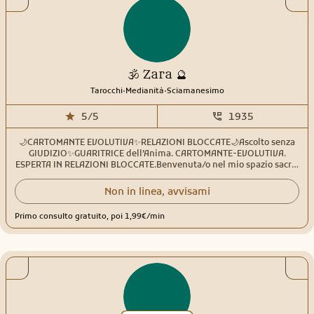
🕉️ Zara 🔮
.
.
Tarocchi
Medianità
Sciamanesimo
5/5
1935
🌙CARTOMANTE EVOLUTIVA✨RELAZIONI BLOCCATE🌙Ascolto senza
GIUDIZIO✨GUARITRICE dell’Anima. CARTOMANTE-EVOLUTIVA.
ESPERTA IN RELAZIONI BLOCCATE.Benvenuta/o nel mio spazio sacro.
Sono un’operatrice energetica e cartomante dedicata a chi cerca
risposte chiare, ma anche una profonda rigenerazione
Non in linea, avvisami
interiore.Oltre a leggere i Tarocchi per illuminare il tuo cammino e
le tue scelte future, integro nelle mie sessioni la 'Meditazione degli
Primo consulto gratuito, poi 1,99€/min
Organi': una pratica potente per sciogliere i blocchi emotivi che
somatizziamo nel corpo. Spesso i nodi nel destino partono da
un’interruzione del flusso vitale interno: insieme trasformeremo la
rabbia, l'ansia e la paura in energia radiante e consapevolezza.COSA
POSSO FARE PER TE:Ti aiuto a capire cosa sta succedendo nella tua
vita, a sciogliere blocchi emotivi ed energetici e a ritrovare
equilibrio.Lavoro con:- Cartomanzia Evolutiva: Ottieni risposte
dirette e sincere dai tarocchi su amore, lavoro e fortuna per
sbloccare il tuo destino.- Cromo-Reiki a Distanza: Utilizzo l'Alchimia