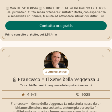
🔮 MARTA ESOTERISTA 🔮 ✨ VINCE DOVE GLI ALTRI HANNO FALLITO ✨
Hai provato di tutto senza ottenere risultati? Marta, con esperienza
e sensibilità spirituale, ti aiuta ad affrontare situazioni difficili in
amore, lavoro, fortuna e benessere personale. ❤️ Problemi
sentimentali • 💰 Ostacoli economici • 🍀 Fortuna e successo • 🛡️
Contatta ora gratis
Protezione dalle energie negative • 🔓 Sblocchi e nuovi inizi
Massima riservatezza, ascolto e professionalità.
Primo consulto gratuito, poi 1,5€/min
3 Offerte attive
இ Francesco ☥ Il Seme della Veggenza ಠ
.
.
.
Tarocchi
Medianità
Veggenza
Interpretazione sogni
4,9/5
9025
Francesco – Il Seme della Veggenza La mia storia nasce da un
richiamo silenzioso ma costante, un’energia percepita fin
dall’infanzia e rimasta a lungo come un seme in attesa di