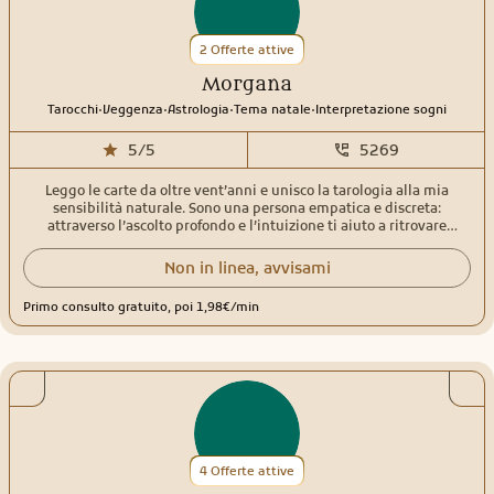
2 Offerte attive
Morgana
.
.
.
.
Tarocchi
Veggenza
Astrologia
Tema natale
Interpretazione sogni
5/5
5269
Leggo le carte da oltre vent’anni e unisco la tarologia alla mia
sensibilità naturale. Sono una persona empatica e discreta:
attraverso l’ascolto profondo e l’intuizione ti aiuto a ritrovare
chiarezza nei momenti in cui tutto sembra confuso. Per me le carte
non servono solo a prevedere: illuminano ciò che sta accadendo ora,
Non in linea, avvisami
sciolgono nodi del passato e mostrano l’energia che si sta
muovendo verso il futuro. Durante un consulto non cerco risposte
Primo consulto gratuito, poi 1,98€/min
forzate. Cerco la verità, quella che permette di fare scelte più
consapevoli. Se qualcosa non è chiaro, ti guiderò con domande
mirate per arrivare al cuore della situazione. Con me trovi uno
spazio sincero, protetto e senza giudizio, dove capire emozioni,
relazioni, ritorni, cambiamenti e tutto ciò che sta cercando di
emergere nella tua vita
4 Offerte attive