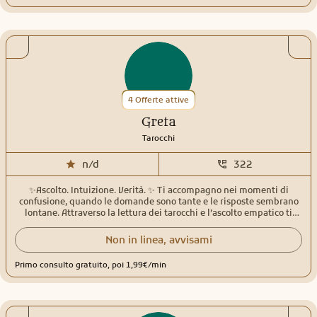
chiarezza o speranza è il dono più grande che possa ricevere. Nel
2026 ho realizzato anche il mio primo Oracolo personale, dedicato
alle divinità greche. È un progetto nato dal cuore, frutto di studio,
intuizione e amore, che considero uno strumento capace di
accompagnare chi lo utilizza in un viaggio autentico e
profondamente emozionale. Se sentite il richiamo di questo mondo,
sarò felice di accogliervi. Condivideremo riflessioni, intuizioni e
letture pensate per offrire luce, comprensione e nuovi punti di vista.
Vi aspetto con gioia, rispetto e gratitudine, pronto ad
4 Offerte attive
accompagnarvi in questo meraviglioso viaggio alla scoperta di voi
stessi. Con affetto, Matteo
Greta
Tarocchi
n/d
322
✨Ascolto. Intuizione. Verità. ✨ Ti accompagno nei momenti di
confusione, quando le domande sono tante e le risposte sembrano
lontane. Attraverso la lettura dei tarocchi e l’ascolto empatico ti
aiuto a fare chiarezza, ritrovare centratura e guardare avanti con più
consapevolezza. Ogni consulto è uno spazio sicuro, senza giudizio,
Non in linea, avvisami
dove puoi essere davvero te stessa. 💫 Consulti personalizzati 💫
Oltre 30 anni di esperienza 💫 Rispetto, discrezione, autenticità 🤍Ti
Primo consulto gratuito, poi 1,99€/min
accompagno emotivamente mentre facciamo chiarezza, come
farebbe un’amica che sa ascoltare davvero🤍