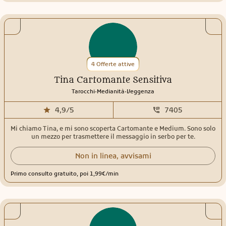
minori e al rovescio. La mia specialità è la Terapia Angelica e la
Canalizzazione del Pensiero. La canalizzazione aiuta a capire cosa
pensa e che intenzioni ha la persona che ci interessa. Ho partecipato
a tantissimi corsi che arricchiscono il consulto che così diventa
speciale spesso indimenticabile. Ti guiderò attraverso tante
sfumature di questa nostra esistenza ed insieme trasformeremo
ogni problema in opportunità nell'amore, campo finanziario e il tuo
benessere personale.Ti aspetto! Con affetto Livia ❤️
4 Offerte attive
Tina Cartomante Sensitiva
.
.
Tarocchi
Medianità
Veggenza
4,9/5
7405
Mi chiamo Tina, e mi sono scoperta Cartomante e Medium. Sono solo
un mezzo per trasmettere il messaggio in serbo per te.
Non in linea, avvisami
Primo consulto gratuito, poi 1,99€/min