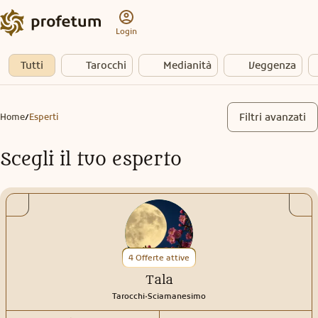
Login
Tutti
Tarocchi
Medianità
Veggenza
Filtri avanzati
Home
Esperti
/
Scegli il tuo esperto
4 Offerte attive
Tala
.
Tarocchi
Sciamanesimo