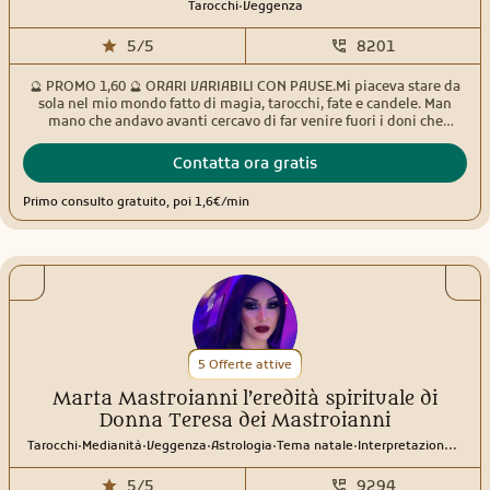
.
Tarocchi
Veggenza
5/5
8201
🔮 PROMO 1,60 🔮 ORARI VARIABILI CON PAUSE.Mi piaceva stare da
sola nel mio mondo fatto di magia, tarocchi, fate e candele. Man
mano che andavo avanti cercavo di far venire fuori i doni che
sentivo di avere e che non sapevo come usare per via della mia
giovane età. In me troverai una persona empatica, pronta ad
Contatta ora gratis
ascoltarti e non giudicarti. Amo aiutare gli altri, trovare insieme
delle vie per risolvere le situazioni ,ti prenderò per mano, non ti
Primo consulto gratuito, poi 1,6€/min
lascerò mai sola/o. Chi si affida a me trova prima di tutto un’amica
sincera, diretta che ti dira’ in ogni caso la verità per il tuo bene. Per i
miei consulti uso vari tipi di Tarocchi,Sibille e svariati Oracoli, il
pendolo e la sfera di cristallo. Ci tengo a precisare che non rispondo
a domande in generale, sulla salute,sulla gravidanza,questioni
legali e concorsi. Mi trovi online tutti i giorni con comprensibili
pause. I miei orari possono variare. Contattami con fiducia. Un
abbraccio di luce.
5 Offerte attive
Marta Mastroianni l’eredità spirituale di
Donna Teresa dei Mastroianni
.
.
.
.
.
Tarocchi
Medianità
Veggenza
Astrologia
Tema natale
Interpretazione sogni
5/5
9294