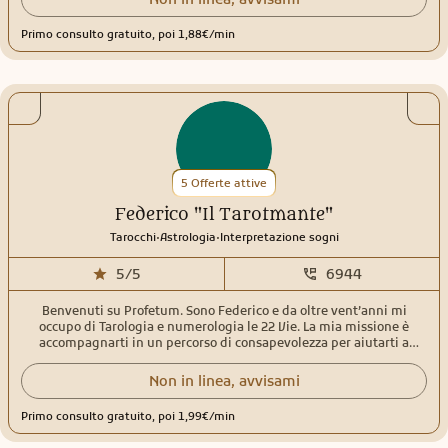
dei sogni, lettura della mano, veggenza su fotografia Utilizzo diversi
metodi per eseguire i miei consulti; oltre alle carte uso anche il
Primo consulto gratuito, poi 1,88€/min
pendolo molto utile per avere conferme mirate. Eseguo anche
purificazioni energetiche a distanza per la rimozione dei blocchi
emotivi, della tensione per aiutarvi a essere più sereni. Questo vi
permetterà di affrontare la vita e i problemi che porta con un sorriso
e tanta positività. In me non troverete solamente una cartomante
ma anche un'amica che cercherà di supportarvi e aiutarvi ad avere
le risposte che cercate.Sono qui per voi.
5 Offerte attive
Federico "Il Tarotmante"
.
.
Tarocchi
Astrologia
Interpretazione sogni
5/5
6944
Benvenuti su Profetum. Sono Federico e da oltre vent’anni mi
occupo di Tarologia e numerologia le 22 Vie. La mia missione è
accompagnarti in un percorso di consapevolezza per aiutarti a
ritrovare la tua strada e una serenità autentica. Il mio metodo
Attraverso un ascolto empatico e lo studio degli Arcani, ti offro gli
Non in linea, avvisami
strumenti per comprendere meglio il tuo presente e sbloccare il tuo
potenziale. Il mio obiettivo è fornirti chiarezza e supporto concreto
Primo consulto gratuito, poi 1,99€/min
per affrontare le sfide della vita con rinnovata fiducia. Codice etico
Per deontologia professionale, non tratto i seguenti argomenti: