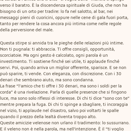
verso il baratro. È la discendenza spirituale di Giuda, che non ha 
bisogno di un orto per tradire: lo fa nel salotto, al bar, nei 
messaggi pieni di cuoricini, oppure nelle cene di gala fuori porta, 
tanto per rendere la cosa ancora più intima come nelle regole 
della perversione del male.
Questa stirpe si annida tra le pieghe delle relazioni più intime. 
Non ti pugnala: ti abbraccia. Ti offre consigli, opportunità, 
scorciatoie. Ma ogni gesto è calcolato, ogni parola è un 
investimento. Ti sostiene finché sei utile, ti applaude finché 
servi. Poi, quando arriva un miglior offerente, sparisce. E se non 
può sparire, ti vende. Con eleganza, con discrezione. Con i 30 
denari che sembrano aiuto, ma sono condanna.

La frase “l’amico che ti offre i 30 denari, ma sono i soldi per la 
corda” è una rivelazione. Parla di quelle presenze che si fingono 
luce, ma sono solo riflessi di interesse. Di chi ti dice “sono con te” 
mentre prepara la fuga. Di chi ti spinge a sbagliare, ti incoraggia 
nel vizio, ti applaude nel disastro, salvo poi voltarti le spalle 
quando il prezzo della lealtà diventa troppo alto.

Queste amicizie velenose non urlano il tradimento: lo sussurrano. 
E il veleno non è nella parola, ma nell’intenzione. È il “ti voglio 