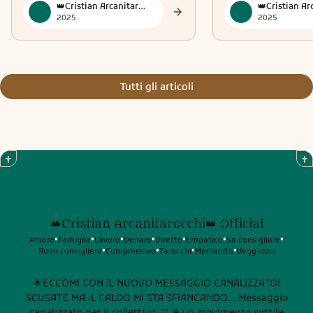
👑Cristian Arcanitarocchi👑 Official
2025
2025
Tutti gli articoli
👑Cristian Arcanitarocchi👑 Official
Amore
Famiglia
Lavoro
Denaro
Diretto
Empatico
Sa consigliare
•
•
•
•
•
•
•
Buon consigliere
Comprensivo
Tarocchi
Medianità
Veggenza
•
•
•
•
🌟ECCOMI CON IL NUOVO MESSAGGIO CANALIZZATO!
SCUSATE MA IL CALDO MI STA SFIANCANDO... Messaggio
canalizzato per il collettivo. "C’è un movimento sottile