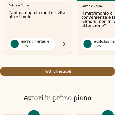
una nuova porta. Molti di voi stanno lasciando andare
Anima e Corpo
Anima e Corpo
qualcosa: un’abitudine, una persona, un modo di pensare,
L'anima dopo la morte - vita
Il matrimonio di
un vecchio dolore che sembrava radicato. Non è un
oltre il velo
convenienza e la
processo facile, e lo so. Alcuni lo vivono con malinconia,
“Amore, non mi 
come quando si chiude la porta di una casa in cui si è
attenzione”
vissuto a lungo. Altri lo vivono con paura, perché il nuovo
fa tremare. Ma c’è anche chi lo vive con una strana
eccitazione, come se sentisse che dietro quella porta c’è
ANGELICA MEDIUM
qualcosa che aspettava da tempo. In questo periodo, le
2025
2025
vostre emozioni potrebbero essere più intense: ricordi che
tornano, sogni vividi, sensazioni improvvise. Non
respingetele. Sono segnali. Sono frammenti di voi che
stanno cercando di riallinearsi. È come quando si riordina
Tutti gli articoli
una stanza: per un momento sembra tutto in disordine,
ma è proprio quel caos che permette di creare un nuovo
equilibrio. Molti di voi stanno ricevendo intuizioni
improvvise: un pensiero che arriva mentre siete in
macchina, una frase ascoltata per caso che sembra parlare
Autori in primo piano
proprio a voi, un’immagine che appare nella mente senza
motivo. Non ignoratele. Sono messaggi. Sono piccoli lampi
di direzione. Per alcuni, questo periodo porterà un