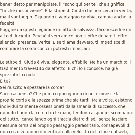
bene” detto per manipolare, il “sono qui per te” che significa 
“finché mi conviene”. È la stirpe di Giuda che non cerca la verità, 
ma il vantaggio. E quando il vantaggio cambia, cambia anche la 
fedeltà.

Fuggire da questi legami è un atto di salvezza. Riconoscerli è un 
atto di lucidità. Perché il vero amico non ti offre denari: ti offre 
silenzio, presenza, verità. E se ti ama davvero, ti impedisce di 
comprare la corda con cui potresti impiccarti.
La stirpe di Giuda è viva, elegante, affabile. Ma ha un marchio: il 
tradimento travestito da affetto. E chi lo riconosce, ha già 
spezzato la corda.

E tu?

Sei riuscito a spezzare la corda?

Sai cosa penso? Che prima o poi ognuno di noi riconosce la 
propria corda e la spezza prima che sia tardi. Ma a volte, esistono 
individui talmente ossessionati dalla smania di successo, che 
quando hanno la corda tra le mani, tendono a sparire, scomparire 
del tutto,  cancellando ogni traccia dietro di sé,  senza lasciare 
nessuna orma del proprio passaggio parassitario, consapevoli di 
una cosa: verranno dimenticati alla velocità della luce dal web, 