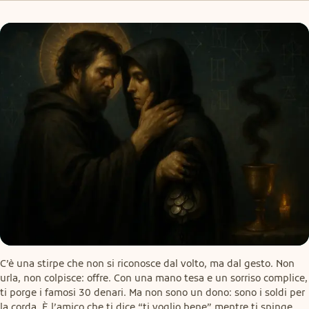
C’è una stirpe che non si riconosce dal volto, ma dal gesto. Non 
urla, non colpisce: offre. Con una mano tesa e un sorriso complice, 
ti porge i famosi 30 denari. Ma non sono un dono: sono i soldi per 
la corda. È l’amico che ti dice “ti voglio bene” mentre ti spinge 