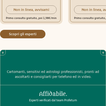
Anche se le vostre storie sono diverse, le vostre emozioni si
assomigliano. La vita è sempre quella: fatta di attese, di
Non in linea, avvisami
Non in linea, a
scelte, di paure, di slanci, di intuizioni che arrivano quando
meno ve lo aspettate. Questo è il momento di ascoltare. Di
Primo consulto gratuito, poi 1,98€/min
Primo consulto gratuito
fidarvi. Di aprirvi. Il varco è qui. E voi siete pronti, anche se
non ve ne siete accorti.
Scopri gli esperti
Cartomanti, sensitivi ed astrologi professionisti, pronti ad
ascoltarti e consigliarti per telefono ed in video.
Affidabile.
Esperti verificati dal team Profetum