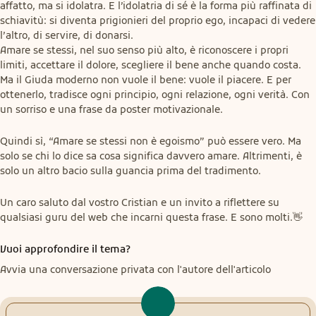
affatto, ma si idolatra. E l’idolatria di sé è la forma più raffinata di 
schiavitù: si diventa prigionieri del proprio ego, incapaci di vedere 
l’altro, di servire, di donarsi.

Amare se stessi, nel suo senso più alto, è riconoscere i propri 
limiti, accettare il dolore, scegliere il bene anche quando costa. 
Ma il Giuda moderno non vuole il bene: vuole il piacere. E per 
ottenerlo, tradisce ogni principio, ogni relazione, ogni verità. Con 
un sorriso e una frase da poster motivazionale.
Quindi sì, “Amare se stessi non è egoismo” può essere vero. Ma 
solo se chi lo dice sa cosa significa davvero amare. Altrimenti, è 
solo un altro bacio sulla guancia prima del tradimento.
Un caro saluto dal vostro Cristian e un invito a riflettere su 
qualsiasi guru del web che incarni questa frase. E sono molti.👋
Vuoi approfondire il tema?
Avvia una conversazione privata con l'autore dell'articolo