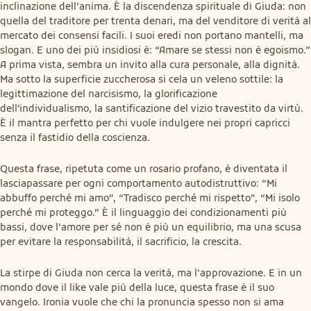
inclinazione dell’anima. È la discendenza spirituale di Giuda: non 
quella del traditore per trenta denari, ma del venditore di verità al 
mercato dei consensi facili. I suoi eredi non portano mantelli, ma 
slogan. E uno dei più insidiosi è: “Amare se stessi non è egoismo.”

A prima vista, sembra un invito alla cura personale, alla dignità. 
Ma sotto la superficie zuccherosa si cela un veleno sottile: la 
legittimazione del narcisismo, la glorificazione 
dell’individualismo, la santificazione del vizio travestito da virtù. 
È il mantra perfetto per chi vuole indulgere nei propri capricci 
senza il fastidio della coscienza.
Questa frase, ripetuta come un rosario profano, è diventata il 
lasciapassare per ogni comportamento autodistruttivo: “Mi 
abbuffo perché mi amo”, “Tradisco perché mi rispetto”, “Mi isolo 
perché mi proteggo.” È il linguaggio dei condizionamenti più 
bassi, dove l’amore per sé non è più un equilibrio, ma una scusa 
per evitare la responsabilità, il sacrificio, la crescita.
La stirpe di Giuda non cerca la verità, ma l’approvazione. E in un 
mondo dove il like vale più della luce, questa frase è il suo 
vangelo. Ironia vuole che chi la pronuncia spesso non si ama 