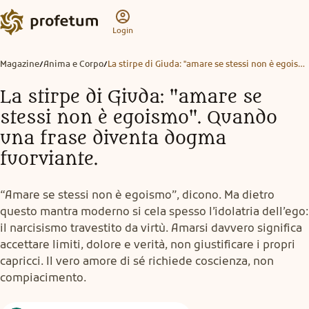
Login
Magazine
Anima e Corpo
La stirpe di Giuda: "amare se stessi non è egoismo". Quando una frase diventa dogma fuorviante.
/
/
La stirpe di Giuda: "amare se
stessi non è egoismo". Quando
una frase diventa dogma
fuorviante.
“Amare se stessi non è egoismo”, dicono. Ma dietro
questo mantra moderno si cela spesso l’idolatria dell’ego:
il narcisismo travestito da virtù. Amarsi davvero significa
accettare limiti, dolore e verità, non giustificare i propri
capricci. Il vero amore di sé richiede coscienza, non
compiacimento.