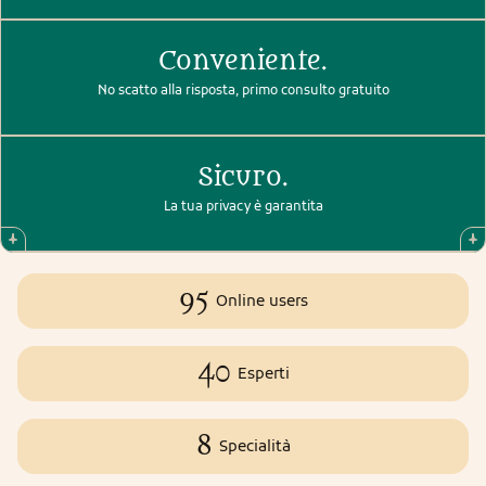
Conveniente.
No scatto alla risposta, primo consulto gratuito
Sicuro.
La tua privacy è garantita
95
Online users
40
Esperti
8
Specialità