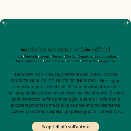
👑Cristian Arcanitarocchi👑 Official
Amore
Famiglia
Lavoro
Denaro
Diretto
Empatico
Sa consigliare
•
•
•
•
•
•
•
Buon consigliere
Comprensivo
Tarocchi
Medianità
Veggenza
•
•
•
•
🌟ECCOMI CON IL NUOVO MESSAGGIO CANALIZZATO!
SCUSATE MA IL CALDO MI STA SFIANCANDO... Messaggio
canalizzato per il collettivo. "C’è un movimento sottile
nell’aria, qualcosa che non si vede ma che si sente. È come
quel momento, a fine pomeriggio, quando il sole non è
ancora tramontato ma la luce cambia improvvisamente
colore: un attimo sospeso, un passaggio. È lì che si sta
aprendo un varco energetico per molti di voi. In questi
giorni, molti stanno percependo una sorta di “richiamo
Scopri di più sull'autore
interno”, un invito a fermarsi un momento e ascoltare. Non