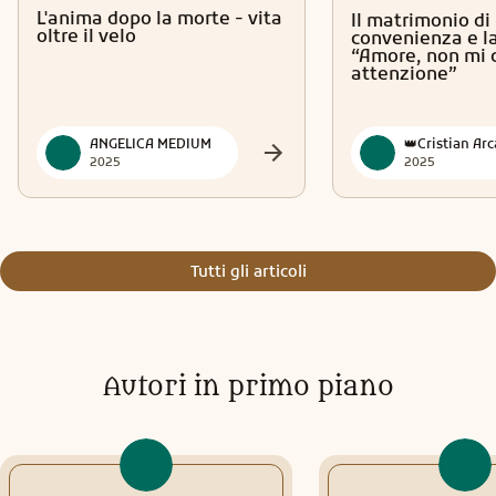
qualcosa: un’abitudine, una persona, un modo di pensare,
L'anima dopo la morte - vita
Il matrimonio di
un vecchio dolore che sembrava radicato. Non è un
oltre il velo
convenienza e la
processo facile, e lo so. Alcuni lo vivono con malinconia,
“Amore, non mi 
come quando si chiude la porta di una casa in cui si è
attenzione”
vissuto a lungo. Altri lo vivono con paura, perché il nuovo
fa tremare. Ma c’è anche chi lo vive con una strana
eccitazione, come se sentisse che dietro quella porta c’è
ANGELICA MEDIUM
qualcosa che aspettava da tempo. In questo periodo, le
2025
2025
vostre emozioni potrebbero essere più intense: ricordi che
tornano, sogni vividi, sensazioni improvvise. Non
respingetele. Sono segnali. Sono frammenti di voi che
stanno cercando di riallinearsi. È come quando si riordina
Tutti gli articoli
una stanza: per un momento sembra tutto in disordine,
ma è proprio quel caos che permette di creare un nuovo
equilibrio. Molti di voi stanno ricevendo intuizioni
improvvise: un pensiero che arriva mentre siete in
macchina, una frase ascoltata per caso che sembra parlare
Autori in primo piano
proprio a voi, un’immagine che appare nella mente senza
motivo. Non ignoratele. Sono messaggi. Sono piccoli lampi
di direzione. Per alcuni, questo periodo porterà un
incontro: una persona che arriva nella vostra vita con una
vibrazione familiare, come se la conosceste da sempre. Per