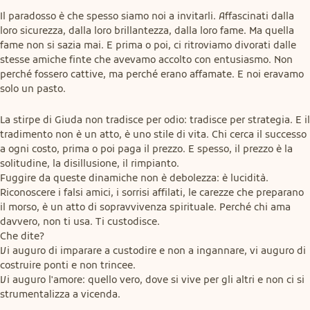
Il paradosso è che spesso siamo noi a invitarli. Affascinati dalla 
loro sicurezza, dalla loro brillantezza, dalla loro fame. Ma quella 
fame non si sazia mai. E prima o poi, ci ritroviamo divorati dalle 
stesse amiche finte che avevamo accolto con entusiasmo. Non 
perché fossero cattive, ma perché erano affamate. E noi eravamo 
solo un pasto.
La stirpe di Giuda non tradisce per odio: tradisce per strategia. E il 
tradimento non è un atto, è uno stile di vita. Chi cerca il successo 
a ogni costo, prima o poi paga il prezzo. E spesso, il prezzo è la 
solitudine, la disillusione, il rimpianto.

Fuggire da queste dinamiche non è debolezza: è lucidità. 
Riconoscere i falsi amici, i sorrisi affilati, le carezze che preparano 
il morso, è un atto di sopravvivenza spirituale. Perché chi ama 
davvero, non ti usa. Ti custodisce.

Che dite?

Vi auguro di imparare a custodire e non a ingannare, vi auguro di 
costruire ponti e non trincee.

Vi auguro l'amore: quello vero, dove si vive per gli altri e non ci si 
strumentalizza a vicenda.