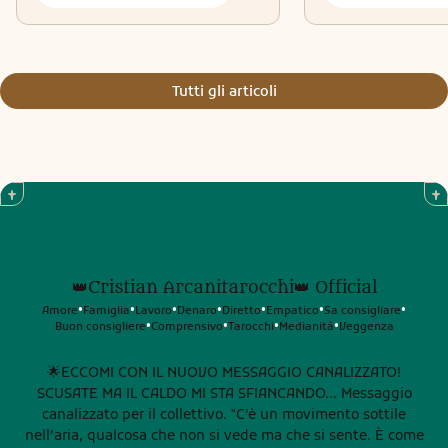
Tutti gli articoli
👑Cristian Arcanitarocchi👑 Official
Amore
Famiglia
Lavoro
Denaro
Diretto
Empatico
Sa consigliare
•
•
•
•
•
•
•
Buon consigliere
Comprensivo
Tarocchi
Medianità
Veggenza
•
•
•
•
🌟ECCOMI CON IL NUOVO MESSAGGIO CANALIZZATO!
SCUSATE MA IL CALDO MI STA SFIANCANDO... Messaggio
canalizzato per il collettivo. "C’è un movimento sottile
nell’aria, qualcosa che non si vede ma che si sente. È come