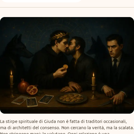
La stirpe spirituale di Giuda non è fatta di traditori occasionali, 
ma di architetti del consenso. Non cercano la verità, ma la scalata. 
Non stringono mani: le valutano. Ogni relazione è una 