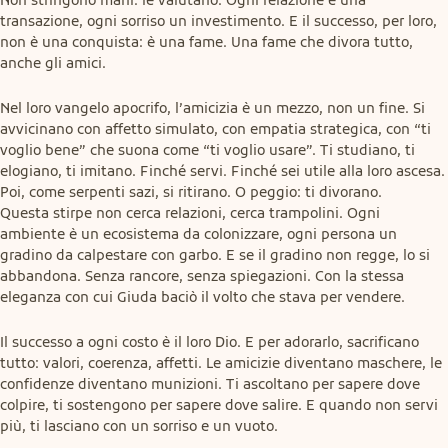
transazione, ogni sorriso un investimento. E il successo, per loro, 
non è una conquista: è una fame. Una fame che divora tutto, 
anche gli amici.
Nel loro vangelo apocrifo, l’amicizia è un mezzo, non un fine. Si 
avvicinano con affetto simulato, con empatia strategica, con “ti 
voglio bene” che suona come “ti voglio usare”. Ti studiano, ti 
elogiano, ti imitano. Finché servi. Finché sei utile alla loro ascesa. 
Poi, come serpenti sazi, si ritirano. O peggio: ti divorano.

Questa stirpe non cerca relazioni, cerca trampolini. Ogni 
ambiente è un ecosistema da colonizzare, ogni persona un 
gradino da calpestare con garbo. E se il gradino non regge, lo si 
abbandona. Senza rancore, senza spiegazioni. Con la stessa 
eleganza con cui Giuda baciò il volto che stava per vendere.
Il successo a ogni costo è il loro Dio. E per adorarlo, sacrificano 
tutto: valori, coerenza, affetti. Le amicizie diventano maschere, le 
confidenze diventano munizioni. Ti ascoltano per sapere dove 
colpire, ti sostengono per sapere dove salire. E quando non servi 
più, ti lasciano con un sorriso e un vuoto.