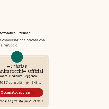
rofondire il tema?
a conversazione privata con
ell'articolo
👑Cristian
nitarocchi👑 Official
.
.
rocchi
Medianità
Veggenza
3617
consulti
5/5
media recensioni
Occupato, avvisami
consulto gratuito, poi 2,22€/min