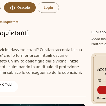
e
Oracolo
Login
asa inquietanti
nquietanti
Vuoi app
Avvia un
l'autore d
vicini davvero strani? Cristian racconta la sua
" che lo tormenta con rituali oscuri e
ato un invito dalla figlia della vicina, inizia
enti, culminando in un rituale di protezione
Arca
onna subisce le conseguenze delle sue azioni.
Ta
1
 Official
Primo 