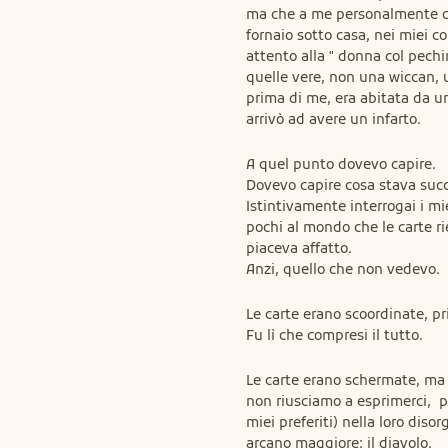
ma che a me personalmente dava
fornaio sotto casa, nei miei co
attento alla " donna col pechi
quelle vere, non una wiccan, u
prima di me, era abitata da un
arrivò ad avere un infarto.
A quel punto dovevo capire.

Dovevo capire cosa stava suc
Istintivamente interrogai i mie
pochi al mondo che le carte ri
piaceva affatto.

Anzi, quello che non vedevo.
Le carte erano scoordinate, pr
Fu lì che compresi il tutto.
Le carte erano schermate, ma
non riusciamo a esprimerci,  pe
miei preferiti) nella loro diso
arcano maggiore: il diavolo.