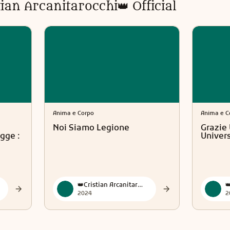
tian Arcanitarocchi👑 Official
Anima e Corpo
Anima e C
Noi Siamo Legione
Grazie 
gge :
Univer
👑Cristian Arcanitarocchi👑 Official
2024
2