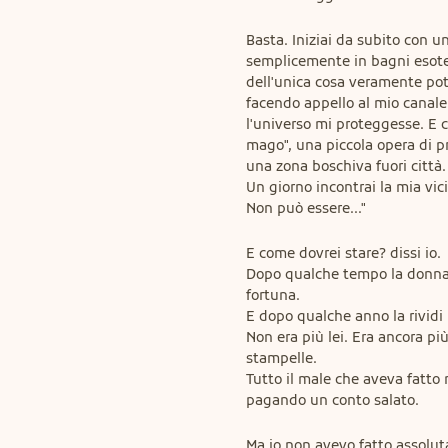
Basta. Iniziai da subito con un
semplicemente in bagni esoter
dell'unica cosa veramente pote
facendo appello al mio canale a
l'universo mi proteggesse. E c
mago", una piccola opera di pro
una zona boschiva fuori città.

Un giorno incontrai la mia vici
Non può essere..."
E come dovrei stare? dissi io.

Dopo qualche tempo la donna se
fortuna.

E dopo qualche anno la rividi 
Non era più lei. Era ancora più
stampelle.

Tutto il male che aveva fatto n
pagando un conto salato.
Ma io non avevo fatto assolut