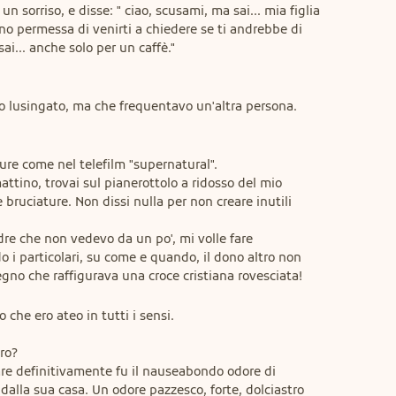
n sorriso, e disse: " ciao, scusami, ma sai... mia figlia 
no permessa di venirti a chiedere se ti andrebbe di 
sai... anche solo per un caffè."
o lusingato, ma che frequentavo un'altra persona.

ure come nel telefilm "supernatural".

ttino, trovai sul pianerottolo a ridosso del mio 
e bruciature. Non dissi nulla per non creare inutili 
e che non vedevo da un po', mi volle fare 
i particolari, su come e quando, il dono altro non 
gno che raffigurava una croce cristiana rovesciata!
o che ero ateo in tutti i sensi.

ro?

are definitivamente fu il nauseabondo odore di 
dalla sua casa. Un odore pazzesco, forte, dolciastro 