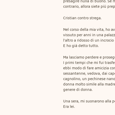
presagire nulla di buono. Se m
contrario, allora siete più pre
Cristian contro strega.
Nel corso della mia vita, ho a
vissuto per anni in una palazz
l'altro a ridosso di un incroci
E ho già detto tutto.
Ma lasciamo perdere e prosegu
I primi tempi che mi fui tras
ebbi modo di fare amicizia con
sessantenne, vedova, dai cape
cagnolino, un pechinese nano,
donna molto simile alla madre
genere di donna.
Una sera, mi suonarono alla po
Era lei.