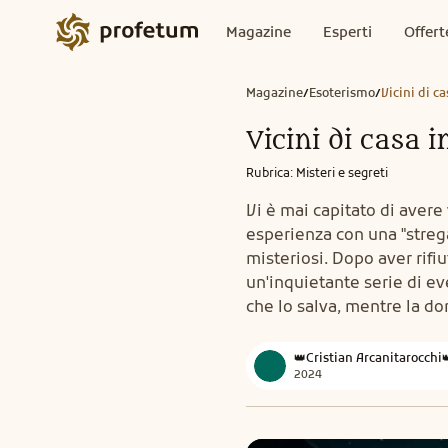
Magazine
Esperti
Offert
Magazine
Esoterismo
Vicini di c
/
/
Vicini di casa i
Rubrica
:
Misteri e segreti
Vi è mai capitato di avere 
esperienza con una "strega
misteriosi. Dopo aver rifiut
un'inquietante serie di ev
che lo salva, mentre la d
👑Cristian Arcanitarocchi
2024