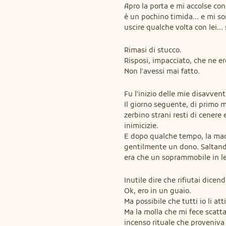
Apro la porta e mi accolse con u
è un pochino timida... e mi so
uscire qualche volta con lei... 
Rimasi di stucco.

Risposi, impacciato, che ne er
Non l'avessi mai fatto.
Fu l'inizio delle mie disavvent
Il giorno seguente, di primo ma
zerbino strani resti di cenere 
inimicizie.

E dopo qualche tempo, la madr
gentilmente un dono. Saltando 
era che un soprammobile in le
Inutile dire che rifiutai dicend
Ok, ero in un guaio.

Ma possibile che tutti io li atti
Ma la molla che mi fece scatt
incenso rituale che proveniva 