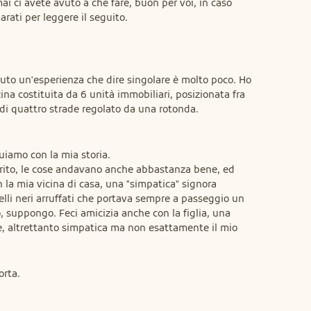
ai ci avete avuto a che fare, buon per voi, in caso 
parati per leggere il seguito.
vuto un'esperienza che dire singolare è molto poco. Ho 
ina costituita da 6 unità immobiliari, posizionata fra 
o di quattro strade regolato da una rotonda.

iamo con la mia storia.

ferito, le cose andavano anche abbastanza bene, ed 
 la mia vicina di casa, una "simpatica" signora 
lli neri arruffati che portava sempre a passeggio un 
 suppongo. Feci amicizia anche con la figlia, una 
, altrettanto simpatica ma non esattamente il mio 
rta.
