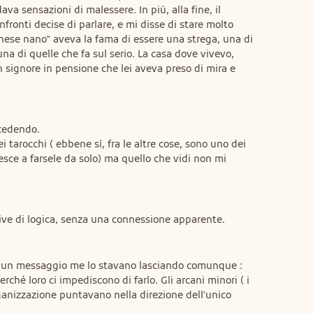
 sensazioni di malessere. In più, alla fine, il 
nfronti decise di parlare, e mi disse di stare molto 
nese nano" aveva la fama di essere una strega, una di 
na di quelle che fa sul serio. La casa dove vivevo, 
 signore in pensione che lei aveva preso di mira e 
cedendo.

i tarocchi ( ebbene sì, fra le altre cose, sono uno dei 
esce a farsele da solo) ma quello che vidi non mi 
ive di logica, senza una connessione apparente.

 un messaggio me lo stavano lasciando comunque : 
rché loro ci impediscono di farlo. Gli arcani minori ( i 
rganizzazione puntavano nella direzione dell'unico 