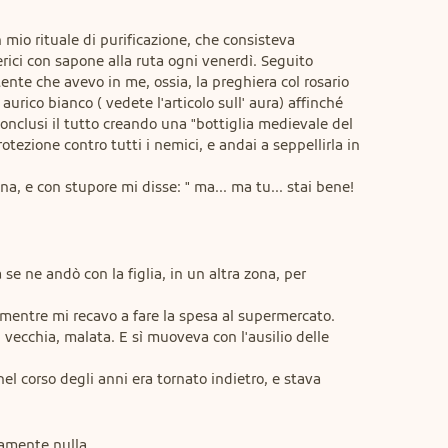
 mio rituale di purificazione, che consisteva 
ici con sapone alla ruta ogni venerdì. Seguito 
nte che avevo in me, ossia, la preghiera col rosario 
urico bianco ( vedete l'articolo sull' aura) affinché 
onclusi il tutto creando una "bottiglia medievale del 
tezione contro tutti i nemici, e andai a seppellirla in 
na, e con stupore mi disse: " ma... ma tu... stai bene! 
 ne andò con la figlia, in un altra zona, per 
mentre mi recavo a fare la spesa al supermercato.

 vecchia, malata. E sì muoveva con l'ausilio delle 
el corso degli anni era tornato indietro, e stava 
amente nulla.
