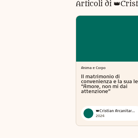
Articoli di
👑Cris
Anima e Corpo
Il matrimonio di
convenienza e la sua le
“Amore, non mi dai
attenzione”
👑Cristian Arcanitarocchi👑 Official
2024