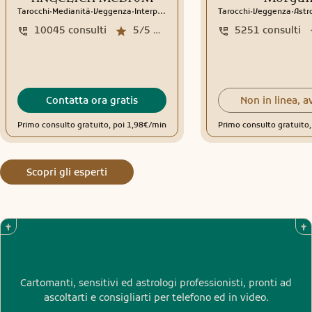
.
.
.
.
.
altri, porterà una decisione: un sì che non avete mai avuto
Tarocchi
Medianità
Veggenza
Interpretazione sogni
Tarocchi
Sciamanesimo
Veggenza
Rune
Astr
il coraggio di pronunciare, o un no che finalmente vi
10045
consulti
5/5
media recensioni
5251
consulti
libererà. Per altri ancora, porterà un’opportunità: qualcosa
che sembrava lontano e che ora si avvicina. Il collettivo sta
entrando in una fase di riallineamento. Non siete soli.
Anche se le vostre storie sono diverse, le vostre emozioni si
assomigliano. La vita è sempre quella: fatta di attese, di
Contatta ora gratis
Non in linea, a
scelte, di paure, di slanci, di intuizioni che arrivano quando
Primo consulto gratuito, poi 1,98€/min
Primo consulto gratuito
meno ve lo aspettate. Questo è il momento di ascoltare. Di
fidarvi. Di aprirvi. Il varco è qui. E voi siete pronti, anche se
non ve ne siete accorti.
Scopri gli esperti
Cartomanti, sensitivi ed astrologi professionisti, pronti ad
ascoltarti e consigliarti per telefono ed in video.