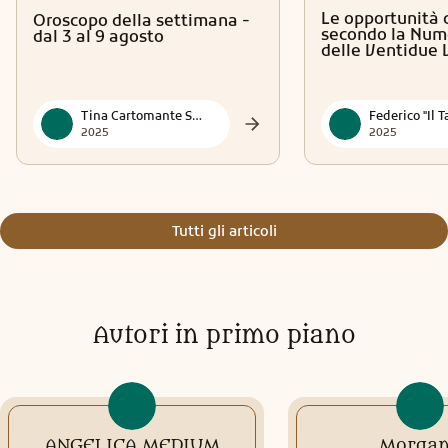
qualcosa: un’abitudine, una persona, un modo di pensare,
Le opportunità 
Oroscopo della settimana -
un vecchio dolore che sembrava radicato. Non è un
secondo la Num
dal 3 al 9 agosto
processo facile, e lo so. Alcuni lo vivono con malinconia,
delle Ventidue 
come quando si chiude la porta di una casa in cui si è
vissuto a lungo. Altri lo vivono con paura, perché il nuovo
fa tremare. Ma c’è anche chi lo vive con una strana
Tina Cartomante Sensitiva
eccitazione, come se sentisse che dietro quella porta c’è
2025
2025
qualcosa che aspettava da tempo. In questo periodo, le
vostre emozioni potrebbero essere più intense: ricordi che
tornano, sogni vividi, sensazioni improvvise. Non
respingetele. Sono segnali. Sono frammenti di voi che
Tutti gli articoli
stanno cercando di riallinearsi. È come quando si riordina
una stanza: per un momento sembra tutto in disordine,
ma è proprio quel caos che permette di creare un nuovo
equilibrio. Molti di voi stanno ricevendo intuizioni
improvvise: un pensiero che arriva mentre siete in
Autori in primo piano
macchina, una frase ascoltata per caso che sembra parlare
proprio a voi, un’immagine che appare nella mente senza
motivo. Non ignoratele. Sono messaggi. Sono piccoli lampi
di direzione. Per alcuni, questo periodo porterà un
incontro: una persona che arriva nella vostra vita con una
vibrazione familiare, come se la conosceste da sempre. Per
ANGELICA MEDIUM
Morga