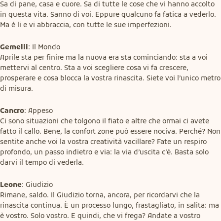
Sa di pane, casa e cuore. Sa di tutte le cose che vi hanno accolto 
in questa vita. Sanno di voi. Eppure qualcuno fa fatica a vederlo. 
Ma è li e vi abbraccia, con tutte le sue imperfezioni.
Gemelli
: Il Mondo

Aprile sta per finire ma la nuova era sta cominciando: sta a voi 
mettervi al centro. Sta a voi scegliere cosa vi fa crescere, 
prosperare e cosa blocca la vostra rinascita. Siete voi l’unico metro 
di misura.
Cancro
: Appeso

Ci sono situazioni che tolgono il fiato e altre che ormai ci avete 
fatto il callo. Bene, la confort zone può essere nociva. Perché? Non 
sentite anche voi la vostra creatività vacillare? Fate un respiro 
profondo, un passo indietro e via: la via d’uscita c’è. Basta solo 
darvi il tempo di vederla.
Leone
: Giudizio

Rimane, saldo. Il Giudizio torna, ancora, per ricordarvi che la 
rinascita continua. È un processo lungo, frastagliato, in salita: ma 
è vostro. Solo vostro. E quindi, che vi frega? Andate a vostro 