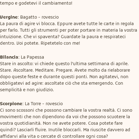
tempo e godetevi il cambiamento!
Vergine
: Bagatto - rovescio

La paura di agire vi blocca. Eppure avete tutte le carte in regola 
per farlo. Tutti gli strumenti per poter portare in materia la vostra 
intuizione. Che vi spaventa? Guardate la paura e respirateci 
dentro. Voi potete. Ripetetelo con me!
Bilancia
: La Papessa

Stare in ascolto: vi chiede questo l’ultima settimana di aprile. 
Stare. Ascoltare. Meditare. Pregare. Avete molto da rielaborare 
dopo queste feste e durante questi ponti. Non agitatevi, non 
obbligatevi ad agire: ascoltate ciò che sta emergendo. Con 
semplicità e non giudizio.
Scorpione
: La Torre - rovescio

Ci sono scossoni che possono cambiare la vostra realtà. Ci sono 
movimenti che non dipendono da voi che possono scuotere la 
vostra quotidianità. Non ne avete potere. Cosa potete fare 
quindi? Lasciarli fluire. Inutile bloccarli. Ma riuscite davvero ad 
affidarvi alla vita o cercate di controllare ogni cosa?