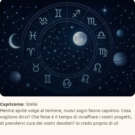
Capricorno
: Stelle

Mentre aprile volge al termine, nuovi sogni fanno capolino. Cosa 
vogliono dirvi? Che forse è il tempo di innaffiare i vostri progetti, 
di prendervi cura dei vostri desideri? Io credo proprio di sì!