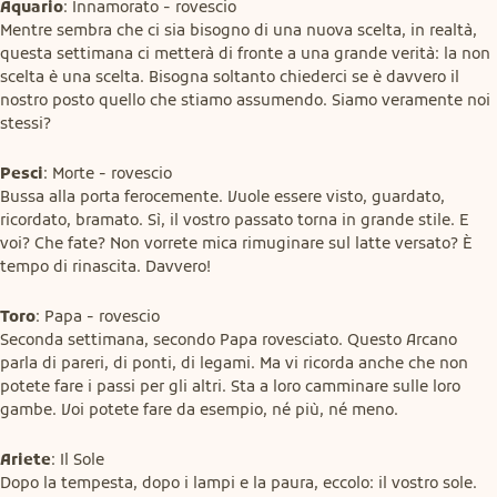
Aquario
: Innamorato - rovescio

Mentre sembra che ci sia bisogno di una nuova scelta, in realtà, 
questa settimana ci metterà di fronte a una grande verità: la non 
scelta è una scelta. Bisogna soltanto chiederci se è davvero il 
nostro posto quello che stiamo assumendo. Siamo veramente noi 
stessi?
Pesci
: Morte - rovescio

Bussa alla porta ferocemente. Vuole essere visto, guardato, 
ricordato, bramato. Sì, il vostro passato torna in grande stile. E 
voi? Che fate? Non vorrete mica rimuginare sul latte versato? È 
tempo di rinascita. Davvero!
Toro
: Papa - rovescio

Seconda settimana, secondo Papa rovesciato. Questo Arcano 
parla di pareri, di ponti, di legami. Ma vi ricorda anche che non 
potete fare i passi per gli altri. Sta a loro camminare sulle loro 
gambe. Voi potete fare da esempio, né più, né meno.
Ariete
: Il Sole

Dopo la tempesta, dopo i lampi e la paura, eccolo: il vostro sole. 