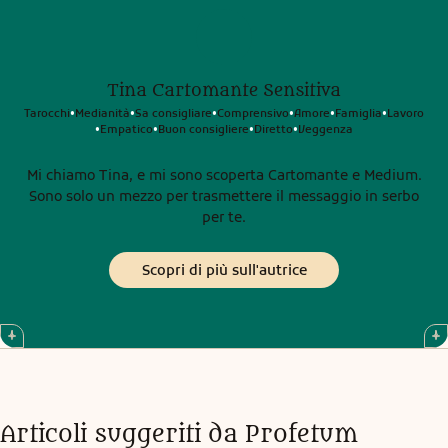
Tina Cartomante Sensitiva
Tarocchi
Medianità
Sa consigliare
Comprensivo
Amore
Famiglia
Lavoro
•
•
•
•
•
•
Empatico
Buon consigliere
Diretto
Veggenza
•
•
•
•
Mi chiamo Tina, e mi sono scoperta Cartomante e Medium.
Sono solo un mezzo per trasmettere il messaggio in serbo
per te.
Scopri di più sull'autrice
Articoli suggeriti da Profetum