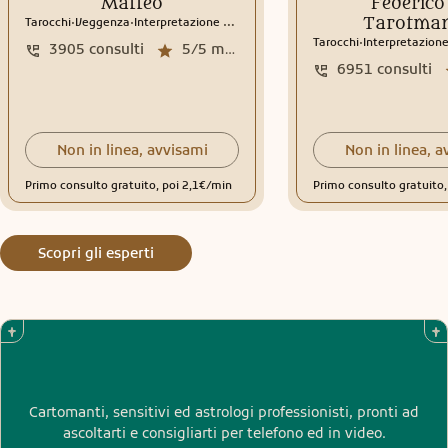
Matteo
Federico 
.
.
Tarotman
Tarocchi
Veggenza
Interpretazione sogni
Rune
.
Tarocchi
Interpretazione
3905
consulti
5/5
media recensioni
6951
consulti
Non in linea, avvisami
Non in linea, a
Primo consulto gratuito, poi 2,1€/min
Primo consulto gratuito
Scopri gli esperti
Cartomanti, sensitivi ed astrologi professionisti, pronti ad
ascoltarti e consigliarti per telefono ed in video.