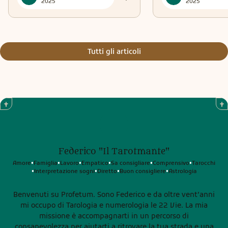
2025
2025
Tutti gli articoli
Federico "Il Tarotmante"
Amore
Famiglia
Lavoro
Empatico
Sa consigliare
Comprensivo
Tarocchi
•
•
•
•
•
•
Interpretazione sogni
Diretto
Buon consigliere
Astrologia
•
•
•
•
Benvenuti su Profetum. Sono Federico e da oltre vent’anni
mi occupo di Tarologia e numerologia le 22 Vie. La mia
missione è accompagnarti in un percorso di
consapevolezza per aiutarti a ritrovare la tua strada e una