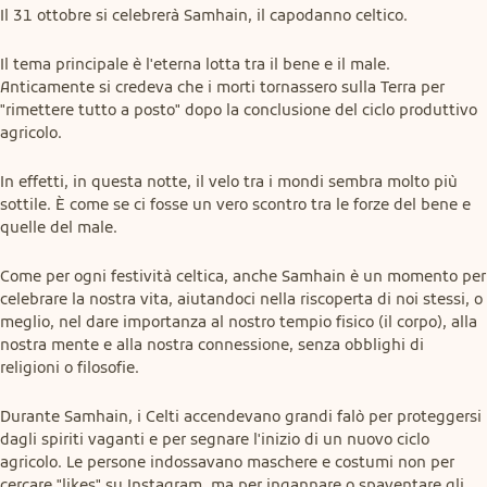
Il 31 ottobre si celebrerà Samhain, il capodanno celtico.
Il tema principale è l'eterna lotta tra il bene e il male. 
Anticamente si credeva che i morti tornassero sulla Terra per 
"rimettere tutto a posto" dopo la conclusione del ciclo produttivo 
agricolo.
In effetti, in questa notte, il velo tra i mondi sembra molto più 
sottile. È come se ci fosse un vero scontro tra le forze del bene e 
quelle del male.
Come per ogni festività celtica, anche Samhain è un momento per 
celebrare la nostra vita, aiutandoci nella riscoperta di noi stessi, o 
meglio, nel dare importanza al nostro tempio fisico (il corpo), alla 
nostra mente e alla nostra connessione, senza obblighi di 
religioni o filosofie.
Durante Samhain, i Celti accendevano grandi falò per proteggersi 
dagli spiriti vaganti e per segnare l'inizio di un nuovo ciclo 
agricolo. Le persone indossavano maschere e costumi non per 
cercare "likes" su Instagram, ma per ingannare o spaventare gli 