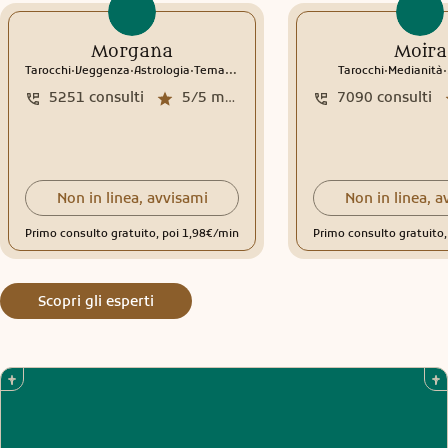
Morgana
Moira
.
.
.
.
.
Tarocchi
Veggenza
Astrologia
Tema natale
Interpretazione sogni
Tarocchi
Medianità
5251
consulti
5/5
media recensioni
7090
consulti
Non in linea, avvisami
Non in linea, a
Primo consulto gratuito, poi 1,98€/min
Primo consulto gratuito
Scopri gli esperti