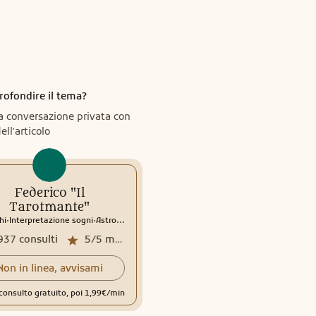
rofondire il tema?
a conversazione privata con
ell'articolo
Federico "Il
Tarotmante"
.
.
hi
Interpretazione sogni
Astrologia
937
consulti
5/5
media recensioni
Non in linea, avvisami
consulto gratuito, poi 1,99€/min