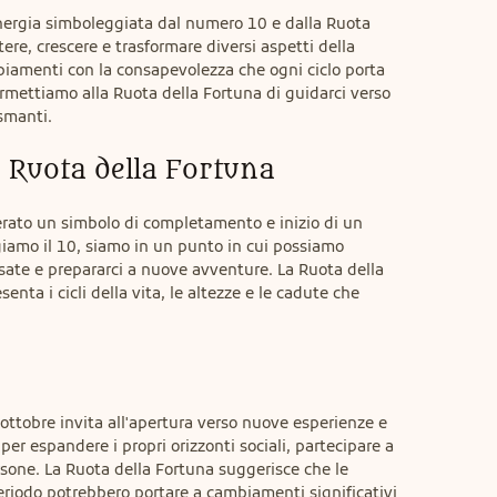
nergia simboleggiata dal numero 10 e dalla Ruota 
ttere, crescere e trasformare diversi aspetti della 
biamenti con la consapevolezza che ogni ciclo porta 
rmettiamo alla Ruota della Fortuna di guidarci verso 
smanti.
a Ruota della Fortuna
rato un simbolo di completamento e inizio di un 
amo il 10, siamo in un punto in cui possiamo 
ssate e prepararci a nuove avventure. La Ruota della 
enta i cicli della vita, le altezze e le cadute che 
 ottobre invita all'apertura verso nuove esperienze e 
r espandere i propri orizzonti sociali, partecipare a 
sone. La Ruota della Fortuna suggerisce che le 
eriodo potrebbero portare a cambiamenti significativi 