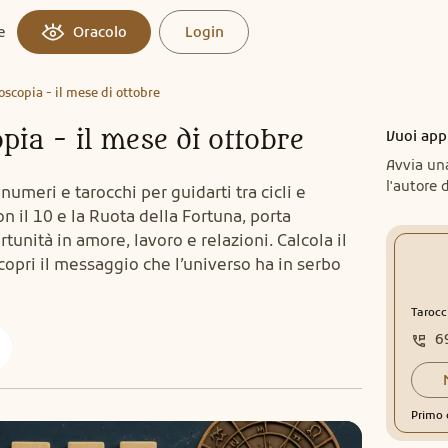
e
Oracolo
Login
scopia - il mese di ottobre
ia - il mese di ottobre
Vuoi app
Avvia un
l'autore d
meri e tarocchi per guidarti tra cicli e
n il 10 e la Ruota della Fortuna, porta
nità in amore, lavoro e relazioni. Calcola il
opri il messaggio che l’universo ha in serbo
Tarocc
6
Primo 