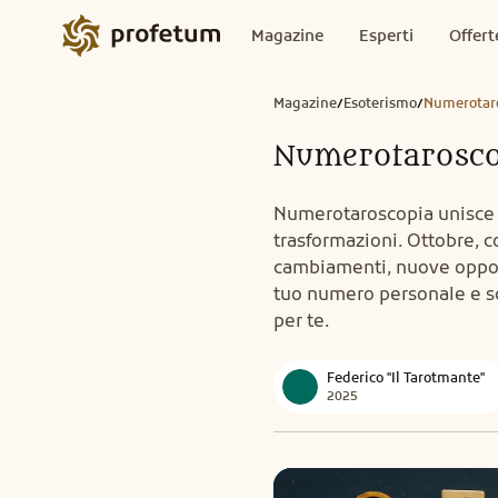
Magazine
Esperti
Offert
Magazine
Esoterismo
Numerotaro
/
/
Numerotaroscop
Numerotaroscopia unisce nu
trasformazioni. Ottobre, co
cambiamenti, nuove opportu
tuo numero personale e sc
per te.
Federico "Il Tarotmante"
2025