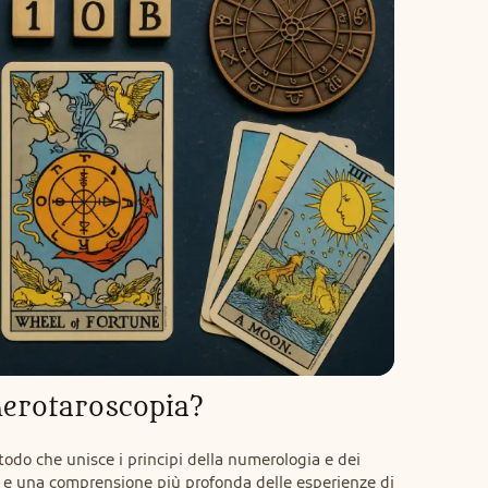
merotaroscopia?
do che unisce i principi della numerologia e dei 
a e una comprensione più profonda delle esperienze di 