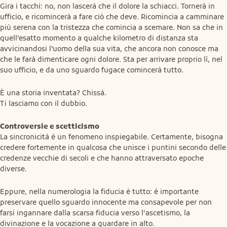
Gira i tacchi: no, non lascerà che il dolore la schiacci. Tornerà in 
ufficio, e ricomincerà a fare ciò che deve. Ricomincia a camminare 
più serena con la tristezza che comincia a scemare. Non sa che in 
quell’esatto momento a qualche kilometro di distanza sta 
avvicinandosi l’uomo della sua vita, che ancora non conosce ma 
che le farà dimenticare ogni dolore. Sta per arrivare proprio lì, nel 
suo ufficio, e da uno sguardo fugace comincerà tutto.
È una storia inventata? Chissà.

Ti lasciamo con il dubbio.
Controversie e scetticismo
La sincronicità è un fenomeno inspiegabile. Certamente, bisogna 
credere fortemente in qualcosa che unisce i puntini secondo delle 
credenze vecchie di secoli e che hanno attraversato epoche 
diverse.
Eppure, nella numerologia la fiducia è tutto: è importante 
preservare quello sguardo innocente ma consapevole per non 
farsi ingannare dalla scarsa fiducia verso l’ascetismo, la 
divinazione e la vocazione a guardare in alto.