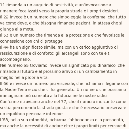
11 rimanda a un augurio di positività, e un’invocazione a 
rimanere focalizzati verso la propria strada e i propri desideri.

Il 22 invece è un numero che simboleggia la conferma: che tutto 
va come deve, e che bisogna rimanere pazienti in attesa che si 
giunga alla meta.

Il 33 è un numero che rimanda alla protezione e che favorisce la 
connessione con chi ci protegge.

Il 44 ha un significato simile, ma con un carico aggiuntivo di 
rassicurazione e di conforto: gli arcangeli sono con te e ti 
accompagnano.

Nel numero 55 troviamo invece un significato più dinamico, che 
rimanda al futuro e al prossimo arrivo di un cambiamento in 
meglio nella propria vita.

Il 66 è invece un numero più viscerale, che richiama il legame con 
la Madre Terra e ciò che ci ha generato. Un numero che possiamo 
immaginare più correlato alla fiducia nelle nostre radici.

Conferme ritroviamo anche nel 77, che il numero indicante come 
si stia percorrendo la strada giusta e che è necessario preservare 
un equilibrio personale interiore.

L’88, nella sua rotondità, richiama l’abbondanza e la prosperità, 
ma anche la necessità di andare oltre i propri limiti per cercare di 