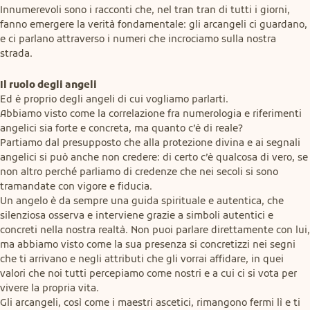
Innumerevoli sono i racconti che, nel tran tran di tutti i giorni, 
fanno emergere la verità fondamentale: gli arcangeli ci guardano, 
e ci parlano attraverso i numeri che incrociamo sulla nostra 
strada.
Il ruolo degli angeli
Ed è proprio degli angeli di cui vogliamo parlarti.

Abbiamo visto come la correlazione fra numerologia e riferimenti 
angelici sia forte e concreta, ma quanto c’è di reale?

Partiamo dal presupposto che alla protezione divina e ai segnali 
angelici si può anche non credere: di certo c’è qualcosa di vero, se 
non altro perché parliamo di credenze che nei secoli si sono 
tramandate con vigore e fiducia.

Un angelo è da sempre una guida spirituale e autentica, che 
silenziosa osserva e interviene grazie a simboli autentici e 
concreti nella nostra realtà. Non puoi parlare direttamente con lui, 
ma abbiamo visto come la sua presenza si concretizzi nei segni 
che ti arrivano e negli attributi che gli vorrai affidare, in quei 
valori che noi tutti percepiamo come nostri e a cui ci si vota per 
vivere la propria vita.

Gli arcangeli, così come i maestri ascetici, rimangono fermi lì e ti 