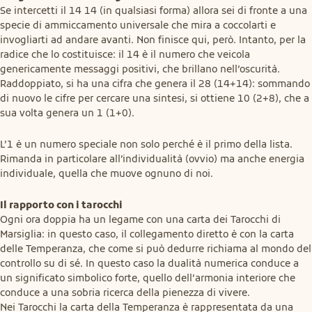
Se intercetti il 14 14 (in qualsiasi forma) allora sei di fronte a una 
specie di ammiccamento universale che mira a coccolarti e 
invogliarti ad andare avanti. Non finisce qui, però. Intanto, per la 
radice che lo costituisce: il 14 è il numero che veicola 
genericamente messaggi positivi, che brillano nell’oscurità. 
Raddoppiato, si ha una cifra che genera il 28 (14+14): sommando 
di nuovo le cifre per cercare una sintesi, si ottiene 10 (2+8), che a 
sua volta genera un 1 (1+0).
L’1 è un numero speciale non solo perché è il primo della lista. 
Rimanda in particolare all’individualità (ovvio) ma anche energia 
individuale, quella che muove ognuno di noi.
Il rapporto con i tarocchi
Ogni ora doppia ha un legame con una carta dei Tarocchi di 
Marsiglia: in questo caso, il collegamento diretto è con la carta 
delle Temperanza, che come si può dedurre richiama al mondo del 
controllo su di sé. In questo caso la dualità numerica conduce a 
un significato simbolico forte, quello dell’armonia interiore che 
conduce a una sobria ricerca della pienezza di vivere.

Nei Tarocchi la carta della Temperanza è rappresentata da una 