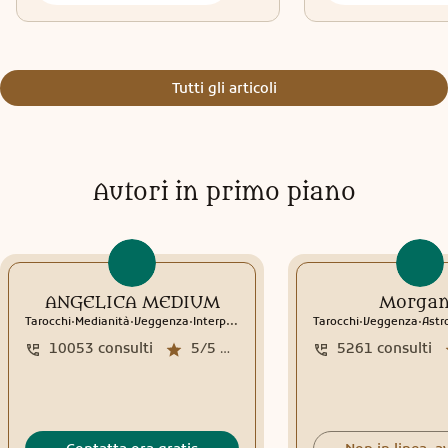
Tutti gli articoli
Autori in primo piano
ANGELICA MEDIUM
Morga
.
.
.
.
.
Tarocchi
Medianità
Veggenza
Interpretazione sogni
Tarocchi
Sciamanesimo
Veggenza
Rune
Astr
10053
consulti
5/5
media recensioni
5261
consulti