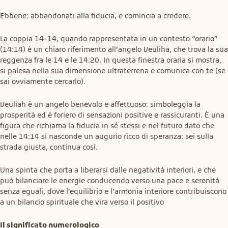
Ebbene: abbandonati alla fiducia, e comincia a credere.
La coppia 14-14, quando rappresentata in un contesto “orario” 
(14:14) è un chiaro riferimento all’angelo Veuliha, che trova la sua 
reggenza fra le 14 e le 14:20. In questa finestra oraria si mostra, 
si palesa nella sua dimensione ultraterrena e comunica con te (se 
sai ovviamente cercarlo).
Veuliah è un angelo benevolo e affettuoso: simboleggia la 
prosperità ed è foriero di sensazioni positive e rassicuranti. È una 
figura che richiama la fiducia in sé stessi e nel futuro dato che 
nelle 14:14 si nasconde un augurio ricco di speranza: sei sulla 
strada giusta, continua così.
Una spinta che porta a liberarsi dalle negatività interiori, e che 
può bilanciare le energie conducendo verso una pace e serenità 
senza eguali, dove l’equilibrio e l’armonia interiore contribuiscono 
a un bilancio spirituale che vira verso il positivo
Il significato numerologico