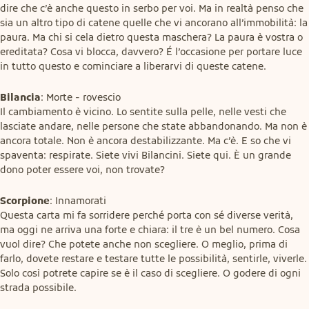
dire che c’è anche questo in serbo per voi. Ma in realtà penso che 
sia un altro tipo di catene quelle che vi ancorano all’immobilità: la 
paura. Ma chi si cela dietro questa maschera? La paura è vostra o 
ereditata? Cosa vi blocca, davvero? É l’occasione per portare luce 
in tutto questo e cominciare a liberarvi di queste catene.
Bilancia
: Morte - rovescio

Il cambiamento è vicino. Lo sentite sulla pelle, nelle vesti che 
lasciate andare, nelle persone che state abbandonando. Ma non è 
ancora totale. Non è ancora destabilizzante. Ma c’è. E so che vi 
spaventa: respirate. Siete vivi Bilancini. Siete qui. È un grande 
dono poter essere voi, non trovate?
Scorpione
: Innamorati

Questa carta mi fa sorridere perché porta con sé diverse verità, 
ma oggi ne arriva una forte e chiara: il tre è un bel numero. Cosa 
vuol dire? Che potete anche non scegliere. O meglio, prima di 
farlo, dovete restare e testare tutte le possibilità, sentirle, viverle. 
Solo così potrete capire se è il caso di scegliere. O godere di ogni 
strada possibile.