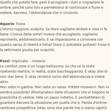
Quello che potete fare, però è accogliere i doni e ringraziare le 
ombre, perché sono loro a permettervi di continuare a fluire e 
vedere, davvero, l’abbondanza che vi circonda.
Aquario
: Forza

L’istinto ruggisce, scalpita. Sa dove vogliamo andare e cosa ci fa 
bene. L’Ironia della sorte? Invece che accoglierlo, vogliamo 
reprimerlo, addomesticarlo. E se imparassimo a convivere con 
questo senso di libertà e follia? Dove ci potrebbe portare? Forse è 
la settimana giusta per scoprirlo.
Pesci
: Impiccato - rovescio

La comfort zone è un luogo bellissimo. So che ve lo state 
ripetendo mentre, in realtà, state boccheggiando. È okay dire di 
non star bene. È okay rendersi conto dell’abbondanza e volere 
altro.

Non siete in gabbia. Non siete un sasso. Potete muovervi. Non vi 
sembra possibile? Allontanatevi dalle situazioni che vi tolgono la 
possibilità di vedere. Fate un passo indietro. E permettetevi di 
guardare davvero la situazione per quella che è. Parola d’ordine: 
cambiare prospettiva (okay sono due parole ma ci siamo capiti!)