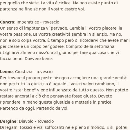
per quello che siete. La vita è ciclica. Ma non esiste punto di 
partenza ne fine se non il vostro essere voi.
Cancro
: Imperatrice - rovescio

Un senso di impotenza vi pervade. Cambia il vostro piacere, la 
vostra passione. La vostra creatività sembra in silenzio. Ma no, 
non è solo colpa vostra. È tempo però di ricordarvi che avete mani 
per creare e un corpo per godere. Compito della settimana: 
ritagliarvi almeno mezz’ora al giorno per fare qualcosa che vi 
faccia bene. Davvero bene.
Leone
: Giustizia - rovescio

Per trovare il proprio posto bisogna accogliere una grande verità: 
non per tutti la giustizia è uguale. I vostri valori cambiano, il 
vostro “star bene” viene influenzato da tutto questo. Non potete 
restare ancorati a ciò che pensavate fosse giusto. Dovete 
riprendere in mano questa giustizia e metterla in pratica. 
Partendo da oggi. Partendo da voi.
Vergine
: Diavolo - rovescio

Di legami tossici e vizi soffocanti ne è pieno il mondo. E sì, potrei 