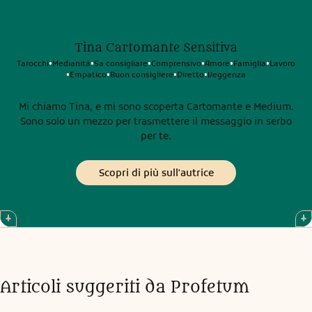
Tina Cartomante Sensitiva
Tarocchi
Medianità
Sa consigliare
Comprensivo
Amore
Famiglia
Lavoro
•
•
•
•
•
•
Empatico
Buon consigliere
Diretto
Veggenza
•
•
•
•
Mi chiamo Tina, e mi sono scoperta Cartomante e Medium.
Sono solo un mezzo per trasmettere il messaggio in serbo
per te.
Scopri di più sull'autrice
Articoli suggeriti da Profetum