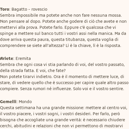
Toro
: Bagatto - rovescio

Sembra impossibile ma potete anche non fare nessuna mossa. 
Non pensare al dopo. Potete anche godere di ciò che avete e non 
mettervi alla prova. Potete farlo. Eppure c’è qualcosa che vi 
spinge a mettere sul banco tutti i vostri assi nella manica. Ma da 
dove arriva questa paura, questa titubanza, questa voglia di 
comprendere se siete all’altezza? Lì è la chiave, lì è la risposta.
Ariete
: Eremita

Sembra che ogni cosa vi stia parlando di voi, del vostro passato, 
della strada fatta. E voi, che fate?

Non potete tirarvi indietro. Ora è il momento di mettere luce, di 
stare, di vedere quello che è successo per capire quale altro passo 
compiere. Senza rumori né influenze. Solo voi e il vostro sentire.
Gemelli
: Mondo

Questa settimana ha una grande missione: mettere al centro voi, 
il vostro piacere, i vostri sogni, i vostri desideri. Per farlo, però 
bisogna che accogliate una grande verità: è necessario chiudere 
cerchi, abitudini e relazioni che non vi permettono di mostrarvi 