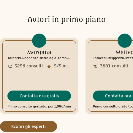
Autori in primo piano
Morgana
Matte
.
.
.
.
.
Tarocchi
Veggenza
Astrologia
Tema natale
Interpretazione sogni
Tarocchi
Veggenza
Interp
5256
consulti
5/5
media recensioni
3881
consulti
Contatta ora gratis
Contatta ora 
Primo consulto gratuito, poi 1,98€/min
Primo consulto gratuito,
Scopri gli esperti