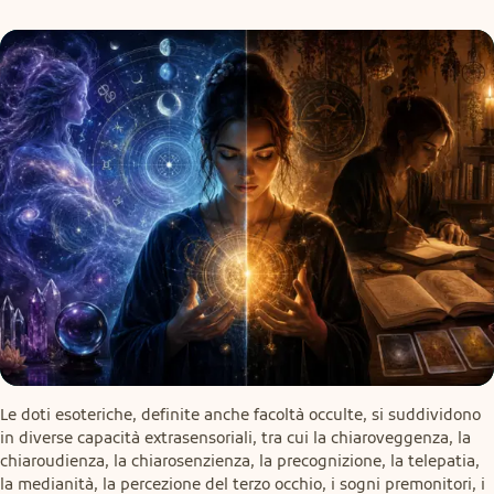
Le doti esoteriche, definite anche facoltà occulte, si suddividono 
in diverse capacità extrasensoriali, tra cui la chiaroveggenza, la 
chiaroudienza, la chiarosenzienza, la precognizione, la telepatia, 
la medianità, la percezione del terzo occhio, i sogni premonitori, i 