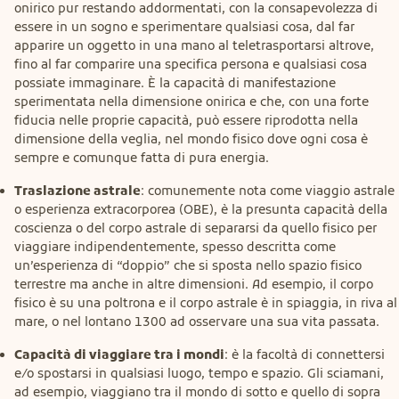
onirico pur restando addormentati, con la consapevolezza di
essere in un sogno e sperimentare qualsiasi cosa, dal far
apparire un oggetto in una mano al teletrasportarsi altrove,
fino al far comparire una specifica persona e qualsiasi cosa
possiate immaginare. È la capacità di manifestazione
sperimentata nella dimensione onirica e che, con una forte
fiducia nelle proprie capacità, può essere riprodotta nella
dimensione della veglia, nel mondo fisico dove ogni cosa è
sempre e comunque fatta di pura energia.
Traslazione astrale
: comunemente nota come viaggio astrale
o esperienza extracorporea (OBE), è la presunta capacità della
coscienza o del corpo astrale di separarsi da quello fisico per
viaggiare indipendentemente, spesso descritta come
un’esperienza di “doppio” che si sposta nello spazio fisico
terrestre ma anche in altre dimensioni. Ad esempio, il corpo
fisico è su una poltrona e il corpo astrale è in spiaggia, in riva al
mare, o nel lontano 1300 ad osservare una sua vita passata.
Capacità di viaggiare tra i mondi
: è la facoltà di connettersi
e/o spostarsi in qualsiasi luogo, tempo e spazio. Gli sciamani,
ad esempio, viaggiano tra il mondo di sotto e quello di sopra