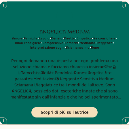
ANGELICA MEDIUM
Amore
Famiglia
Lavoro
Denaro
Diretto
Empatico
Sa consigliare
•
•
•
•
•
•
•
Buon consigliere
Comprensivo
Tarocchi
Medianità
Veggenza
•
•
•
•
•
Interpretazione sogni
Sciamanesimo
Rune
•
•
Per ogni domanda una risposta per ogni problema una
soluzione chiama e facciamo chiarezza insieme🩷🪽🔮
✨Tarocchi✨Aldilà✨Pendolo✨Rune✨Angeli✨Vite
passate✨Meditazioni🌟Veggente Sensitiva Medium
Sciamana Viaggiatrice tra i mondi dell'altrove. Sono
ANGELICA, possiedo doti esoteriche innate che si sono
manifestate sin dall'infanzia e che ho poi sperimentato,
sviluppato e amplificato energeticamente nel corso degli
anni attraverso la mia evoluzione spirituale. La mia Anima
Scopri di più sull'autrice
è molto antica ed è arrivata qui dopo aver vissuto molte
vite in diverse epoche e mondi lontani. Ho cavalcato venti
e draghi mistici, ho solcato i mari e abbracciato le mie