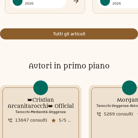
2026
2026
Tutti gli articoli
Autori in primo piano
👑Cristian
Morga
.
.
Arcanitarocchi👑 Official
Tarocchi
Veggenza
Astr
.
.
Tarocchi
Medianità
Veggenza
5269
consulti
13647
consulti
5/5
media recensioni