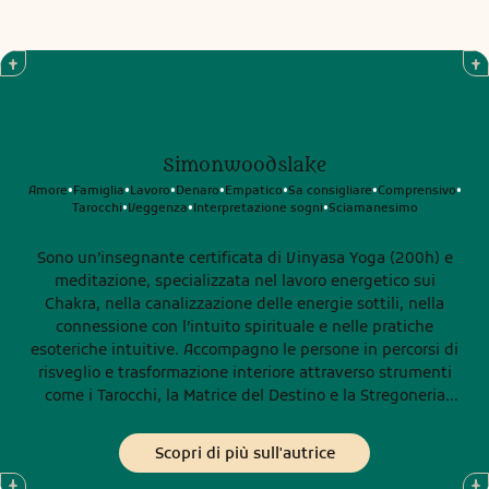
Simonwoodslake
Amore
Famiglia
Lavoro
Denaro
Empatico
Sa consigliare
Comprensivo
•
•
•
•
•
•
•
Tarocchi
Veggenza
Interpretazione sogni
Sciamanesimo
•
•
•
Sono un’insegnante certificata di Vinyasa Yoga (200h) e
meditazione, specializzata nel lavoro energetico sui
Chakra, nella canalizzazione delle energie sottili, nella
connessione con l’intuito spirituale e nelle pratiche
esoteriche intuitive. Accompagno le persone in percorsi di
risveglio e trasformazione interiore attraverso strumenti
come i Tarocchi, la Matrice del Destino e la Stregoneria
Tradizionale, favorendo introspezione, consapevolezza,
guarigione e potere personale.
Scopri di più sull'autrice