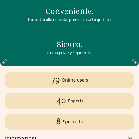
Conveniente.
No scatto alla risposta, primo consulto gratuito
Sicuro.
La tua privacy è garantita
79
Online users
40
Esperti
8
Specialità
Informazioni