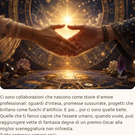
Ci sono collaborazioni che nascono come storie d’amore 
professionali: sguardi d’intesa, promesse sussurrate, progetti che 
brillano come fuochi d’artificio. E poi… poi ci sono quelle belle. 
Quelle che ti fanno capire che l’essere umano, quando vuole, può 
raggiungere vette di fantasia degne di un premio Oscar alla 
miglior sceneggiatura non richiesta.

Tutto comincia sempre così: