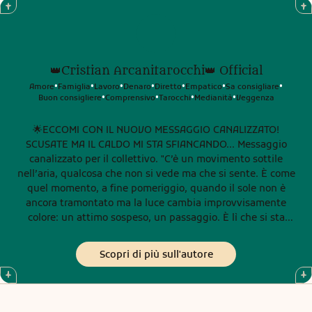
👑Cristian Arcanitarocchi👑 Official
Amore
Famiglia
Lavoro
Denaro
Diretto
Empatico
Sa consigliare
•
•
•
•
•
•
•
Buon consigliere
Comprensivo
Tarocchi
Medianità
Veggenza
•
•
•
•
🌟ECCOMI CON IL NUOVO MESSAGGIO CANALIZZATO!
SCUSATE MA IL CALDO MI STA SFIANCANDO... Messaggio
canalizzato per il collettivo. "C’è un movimento sottile
nell’aria, qualcosa che non si vede ma che si sente. È come
quel momento, a fine pomeriggio, quando il sole non è
ancora tramontato ma la luce cambia improvvisamente
colore: un attimo sospeso, un passaggio. È lì che si sta
aprendo un varco energetico per molti di voi. In questi
giorni, molti stanno percependo una sorta di “richiamo
Scopri di più sull'autore
interno”, un invito a fermarsi un momento e ascoltare. Non
è un caso. È come se l’universo stesse bussando piano, con
delicatezza, chiedendo attenzione. Alcuni di voi lo hanno
sentito mentre camminavano per strada, magari in una via