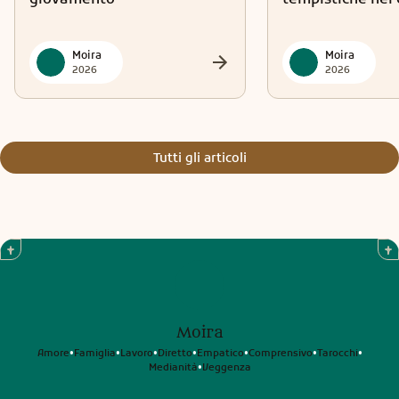
Moira
Moira
2026
2026
Tutti gli articoli
Moira
Amore
Famiglia
Lavoro
Diretto
Empatico
Comprensivo
Tarocchi
•
•
•
•
•
•
•
Medianità
Veggenza
•