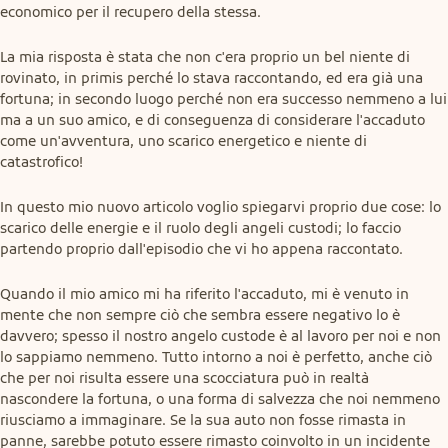
economico per il recupero della stessa.
La mia risposta è stata che non c'era proprio un bel niente di 
rovinato, in primis perché lo stava raccontando, ed era già una 
fortuna; in secondo luogo perché non era successo nemmeno a lui 
ma a un suo amico, e di conseguenza di considerare l'accaduto 
come un'avventura, uno scarico energetico e niente di 
catastrofico!
In questo mio nuovo articolo voglio spiegarvi proprio due cose: lo 
scarico delle energie e il ruolo degli angeli custodi; lo faccio 
partendo proprio dall'episodio che vi ho appena raccontato.
Quando il mio amico mi ha riferito l'accaduto, mi è venuto in 
mente che non sempre ciò che sembra essere negativo lo è 
davvero; spesso il nostro angelo custode è al lavoro per noi e non 
lo sappiamo nemmeno. Tutto intorno a noi è perfetto, anche ciò 
che per noi risulta essere una scocciatura può in realtà 
nascondere la fortuna, o una forma di salvezza che noi nemmeno 
riusciamo a immaginare. Se la sua auto non fosse rimasta in 
panne, sarebbe potuto essere rimasto coinvolto in un incidente 