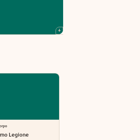
orpo
Anima e Corpo
amo Legione
Viaggio nelle vite
precedenti - Meditazione