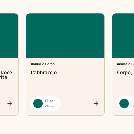
Anima e Corpo
Anima e C
a Voce
L'abbraccio
Corpo,
rità
Elisa
E
2024
2