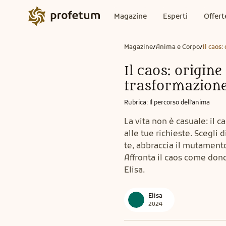
Magazine
Esperti
Offert
Magazine
Anima e Corpo
Il caos
/
/
Il caos: origine
trasformazion
Rubrica
:
Il percorso dell'anima
La vita non è casuale: il 
alle tue richieste. Scegli 
te, abbraccia il mutamento
Affronta il caos come dono
Elisa.
Elisa
2024