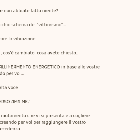
 non abbiate fatto niente?
cchio schema del "vittimismo"...
are la vibrazione:
, cos'è cambiato, cosa avete chiesto...
IALLINEAMENTO ENERGETICO in base alle vostre 
do per voi...
 alta voce
ERSO AMA ME."
il mutamento che vi si presenta e a cogliere 
 creando per voi per raggiungere il vostro 
recedenza.