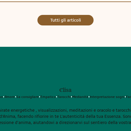
Tutti gli articoli
Elisa
mo
Amore
Sa consigliare
Empatico
Tarocchi
Medianità
Interpretazione sogni
Fa
•
•
•
•
•
•
•
irate energetiche , visualizzazioni, meditazioni e oracolo e tarocch
facendo rifiorire in te L'autenticità della tua Essenza. Sono a vostra disposizione per
ressione d'anima, aiutandovi a direzionarvi sul sentiero della vostra