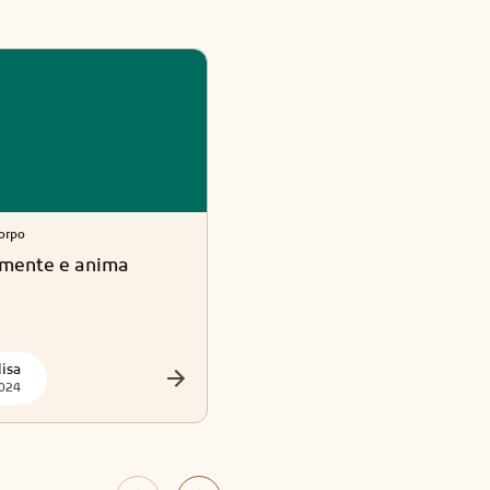
orpo
Anima e Corpo
 mente e anima
Le vite passate e la loro
influenza sul percorso
dell'anima
lisa
Elisa
024
2024