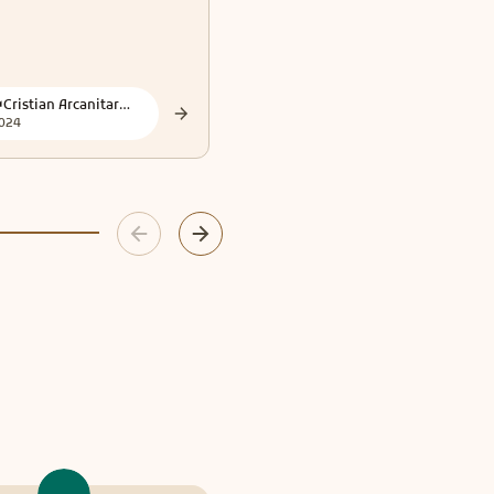
guidata
👑Cristian Arcanitarocchi👑 Official
ANGELICA MEDIUM
024
2024