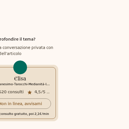
rofondire il tema?
a conversazione privata con
dell'articolo
Elisa
.
.
.
anesimo
Tarocchi
Medianità
Interpretazione sogni
520
consulti
4,5/5
media recensioni
Non in linea, avvisami
consulto gratuito, poi 2,1€/min