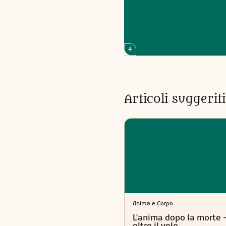
Articoli suggeri
Anima e Corpo
L'anima dopo la morte -
oltre il velo