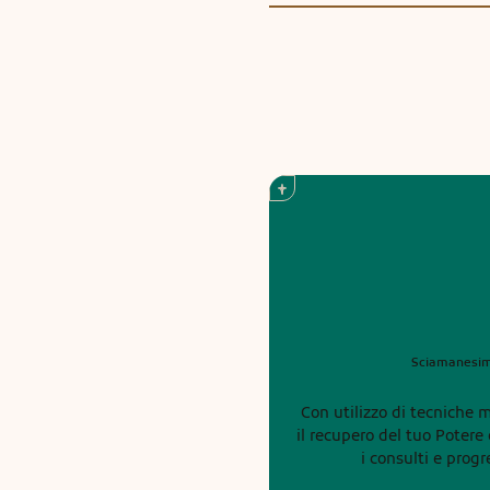
Sciamanesi
Con utilizzo di tecniche m
il recupero del tuo Potere d'Anima, 
i consulti e prog