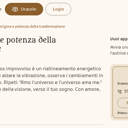
e
Oracolo
Login
: origine e potenza della trasformazione
 e potenza della
Vuoi app
e
Avvia un
l'autrice 
caos improvviso è un riallineamento energetico
di alzare la vibrazione, osserva i cambiamenti in
. Ripeti: "Amo l'universo e l'universo ama me."
Sciam
 della visione, verso il tuo sogno. Con amore,
5
Primo 