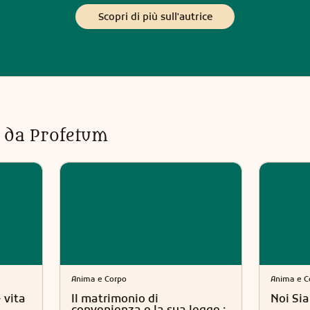
Scopri di più sull'autrice
ti da Profetum
Anima e Corpo
Anima e C
 vita
Il matrimonio di
Noi Si
convenienza e la sua legge :