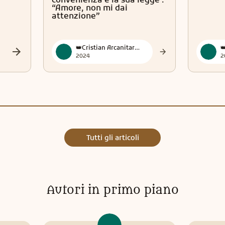
“Amore, non mi dai
attenzione”
👑Cristian Arcanitarocchi👑 Official
2024
2
Tutti gli articoli
Autori in primo piano