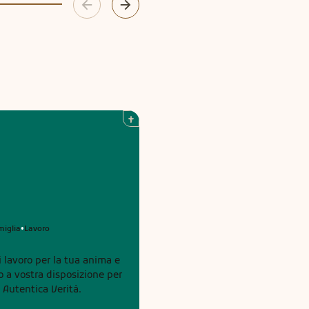
miglia
Lavoro
•
i lavoro per la tua anima e
 Autentica Verità.