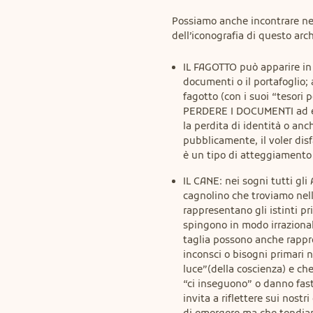
Possiamo anche incontrare ne
dell’iconografia di questo arc
IL FAGOTTO può apparire in
documenti o il portafoglio;
fagotto (con i suoi “tesori p
PERDERE I DOCUMENTI ad ese
la perdita di identità o anc
pubblicamente, il voler dis
è un tipo di atteggiamento c
IL CANE: nei sogni tutti gl
cagnolino che troviamo nell’
rappresentano gli istinti pr
spingono in modo irrazional
taglia possono anche rappre
inconsci o bisogni primari 
luce”(della coscienza) e ch
“ci inseguono” o danno fasti
invita a riflettere sui nost