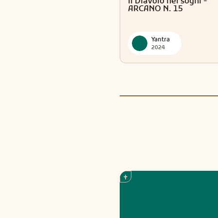
Il Diavolo nei sogni -
ARCANO N. 15
Yantra
2024