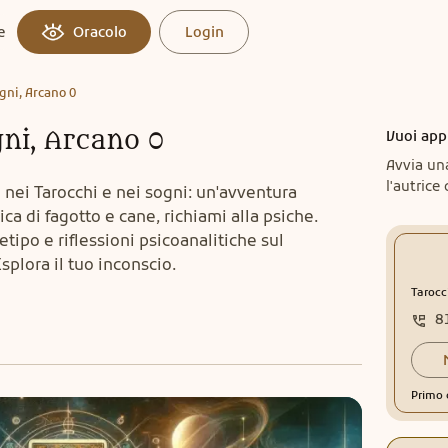
e
Oracolo
Login
ogni, Arcano 0
gni, Arcano 0
Vuoi app
Avvia un
l'autrice 
o nei Tarocchi e nei sogni: un'avventura
ica di fagotto e cane, richiami alla psiche.
tipo e riflessioni psicoanalitiche sul
splora il tuo inconscio.
Tarocc
8
Primo 