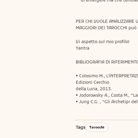
di emergere ma che tendiam
PER CHI VUOLE ANALIZZARE U
MAGGIORI DEI TAROCCHI può usu
Vi aspetto sul mio profilo!

Yantra
BIBLIOGRAFIA DI RIFERIMENT
• Colosimo M., L'INTERPRETA
Edizioni Cerchio

della Luna, 2013.

• Jodorowsky A., Costa M., “La 
• Jung C.G. , “Gli Archetipi del
Tags
Tarocchi