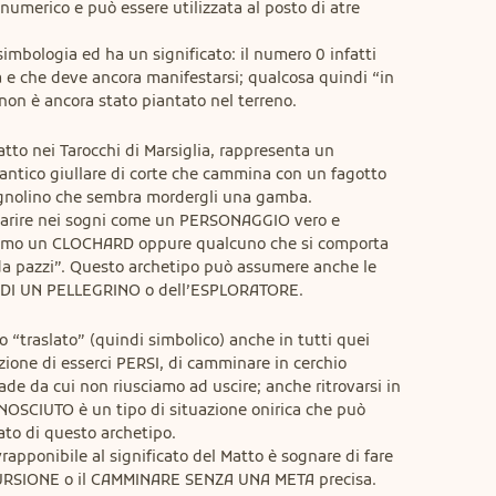
numerico e può essere utilizzata al posto di atre 
simbologia ed ha un significato: il numero 0 infatti 
e che deve ancora manifestarsi; qualcosa quindi “in 
on è ancora stato piantato nel terreno.
atto nei Tarocchi di Marsiglia, rappresenta un 
ntico giullare di corte che cammina con un fagotto 
agnolino che sembra mordergli una gamba.

parire nei sogni come un PERSONAGGIO vero e 
iamo un CLOCHARD oppure qualcuno che si comporta 
da pazzi”. Questo archetipo può assumere anche le 
 DI UN PELLEGRINO o dell’ESPLORATORE.
 “traslato” (quindi simbolico) anche in tutti quei 
ione di esserci PERSI, di camminare in cerchio 
de da cui non riusciamo ad uscire; anche ritrovarsi in 
CIUTO è un tipo di situazione onirica che può 
ato di questo archetipo.

rapponibile al significato del Matto è sognare di fare 
RSIONE o il CAMMINARE SENZA UNA META precisa.