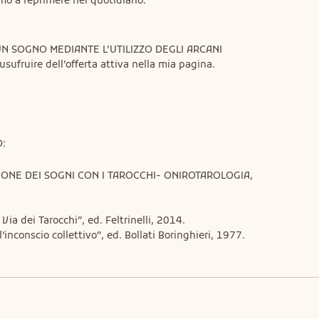
o a reprimere nel quotidiano.
N SOGNO MEDIANTE L’UTILIZZO DEGLI ARCANI 
fruire dell’offerta attiva nella mia pagina.
O:
ZIONE DEI SOGNI CON I TAROCCHI- ONIROTAROLOGIA, 
Via dei Tarocchi”, ed. Feltrinelli, 2014.

l’inconscio collettivo”, ed. Bollati Boringhieri, 1977.