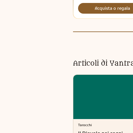
Acquista o regala
Articoli di
Yantr
Tarocchi