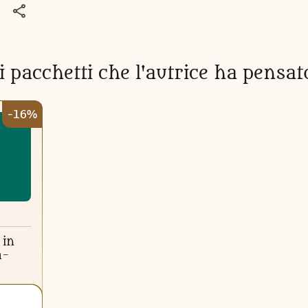
i pacchetti che l'autrice ha pensat
-16%
 in
a-