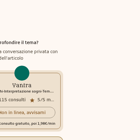
rofondire il tema?
a conversazione privata con
dell'articolo
Yantra
.
.
hi
Interpretazione sogni
Tema natale
115
consulti
5/5
media recensioni
Non in linea, avvisami
consulto gratuito, poi 1,98€/min