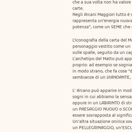
che a sua volta non ha valore 
carte.

Negli Arcani Maggiori tutto è 
rappresenta un’energia nuova 
potenza”, come un SEME che n
L’iconografia della carta del M
personaggio vestito come un a
sulle spalle, seguito da un c
L’archetipo del Matto può ap
proprio: ad esempio se sogn
in modo strano, che fa cose “
sembianze di un VIANDANTE,
L’ Arcano può apparire in modo
sogni in cui abbiamo la sensaz
oppure in un LABIRINTO di stra
un PAESAGGIO NUOVO o SCONOS
essere sovrapposta al signific
Un’altra situazione onirica sov
un PELLEGRINAGGIO, un’ESCU