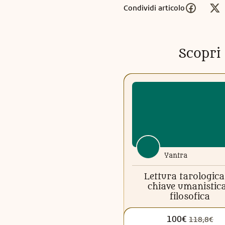
Condividi articolo
Scopri 
Yantra
Lettura tarologica
chiave umanistic
filosofica
100€
118,8€