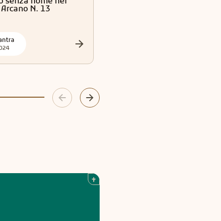
no senza nome nei
L'appeso nei sogni - Arcano
 Arcano N. 13
N. 12
antra
Yantra
024
2024