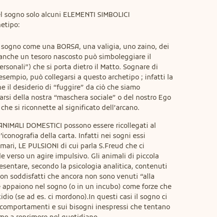
l sogno solo alcuni ELEMENTI SIMBOLICI 
hetipo:
 sogno come una BORSA, una valigia, uno zaino, dei
 anche un tesoro nascosto può simboleggiare il
ersonali”) che si porta dietro il Matto. Sognare di
mpio, può collegarsi a questo archetipo ; infatti la
he il desiderio di “fuggire” da ciò che siamo
farsi della nostra “maschera sociale” o del nostro Ego
he si riconnette al significato dell’arcano.
i ANIMALI DOMESTICI possono essere ricollegati al
iconografia della carta. Infatti nei sogni essi
imari, LE PULSIONI di cui parla S.Freud che ci
e verso un agire impulsivo. Gli animali di piccola
sentare, secondo la psicologia analitica, contenuti
non soddisfatti che ancora non sono venuti “alla
e appaiono nel sogno (o in un incubo) come forze che
dio (se ad es. ci mordono).In questi casi il sogno ci
ri comportamenti e sui bisogni inespressi che tentano