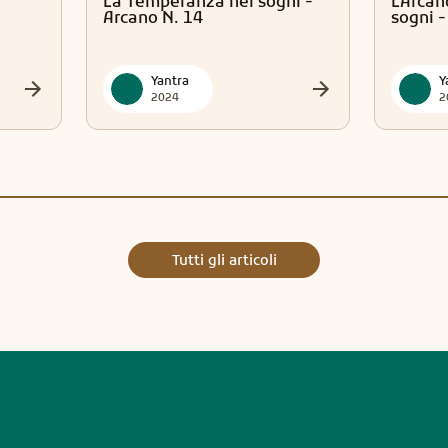
La Temperanza nei sogni -
L'Arca
Arcano N. 14
sogni -
Yantra
Y
2024
2
Tutti gli articoli