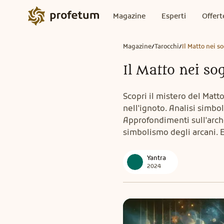
Magazine
Esperti
Offert
Magazine
Tarocchi
Il Matto nei s
/
/
Il Matto nei so
Scopri il mistero del Matt
nell'ignoto. Analisi simbol
Approfondimenti sull'arche
simbolismo degli arcani. E
Yantra
2024