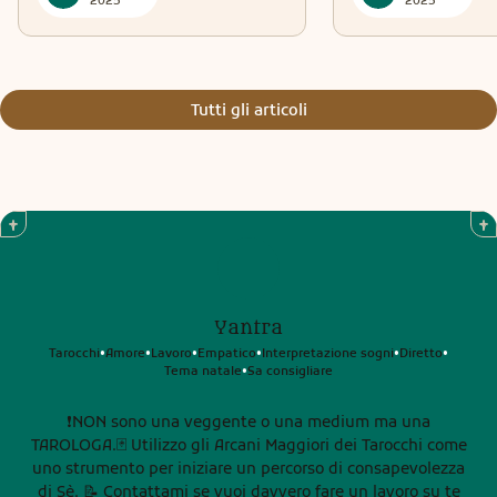
2025
2025
Tutti gli articoli
Yantra
Tarocchi
Amore
Lavoro
Empatico
Interpretazione sogni
Diretto
•
•
•
•
•
•
Tema natale
Sa consigliare
•
❗️NON sono una veggente o una medium ma una
TAROLOGA.🃏 Utilizzo gli Arcani Maggiori dei Tarocchi come
uno strumento per iniziare un percorso di consapevolezza
di Sè. 📝 Contattami se vuoi davvero fare un lavoro su te