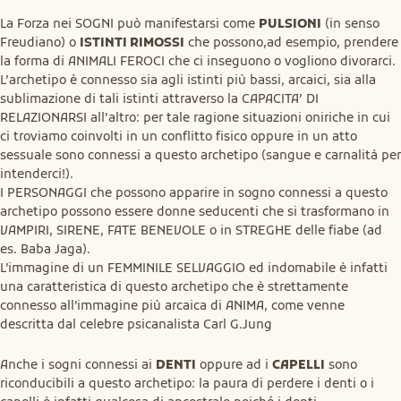
La Forza nei SOGNI può manifestarsi come 
PULSIONI
 (in senso 
Freudiano) o 
ISTINTI RIMOSSI
 che possono,ad esempio, prendere 
la forma di ANIMALI FEROCI che ci inseguono o vogliono divorarci.

L’archetipo è connesso sia agli istinti più bassi, arcaici, sia alla 
sublimazione di tali istinti attraverso la CAPACITA’ DI 
RELAZIONARSI all’altro: per tale ragione situazioni oniriche in cui 
ci troviamo coinvolti in un conflitto fisico oppure in un atto 
sessuale sono connessi a questo archetipo (sangue e carnalità per  
intenderci!).

I PERSONAGGI che possono apparire in sogno connessi a questo 
archetipo possono essere donne seducenti che si trasformano in 
VAMPIRI, SIRENE, FATE BENEVOLE o in STREGHE delle fiabe (ad 
es. Baba Jaga).

L’immagine di un FEMMINILE SELVAGGIO ed indomabile è infatti 
una caratteristica di questo archetipo che è strettamente 
connesso all’immagine più arcaica di ANIMA, come venne 
descritta dal celebre psicanalista Carl G.Jung
Anche i sogni connessi ai 
DENTI
 oppure ad i 
CAPELLI
 sono 
riconducibili a questo archetipo: la paura di perdere i denti o i 