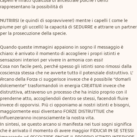
capelli è infatti qualcosa di ancestrale poiché i denti 
rappresentano la possibilità di
NUTRIRSI (e quindi di sopravvivere!) mentre i capelli ( come le 
piume per gli uccelli) la capacità di SEDURRE e attrarre un partner 
per la prosecuzione della specie.
Quando queste immagini appaiono in sogno il messaggio è 
chiaro: è arrivato il momento di accogliere i propri istinti e 
sensazioni interiori per vivere in armonia con essi!

Cosa non facile però, perché spesso gli istinti sono rimossi dalla 
coscienza stessa che ne avverte tutto il potenziale distruttivo. L’ 
Arcano della Forza ci suggerisce invece che è possibile “domarli 
dolcemente” trasformandoli in energia CREATIVA invece che 
distruttiva, attraverso un processo che ha inizio proprio con il 
prenderne atto, accogliendoli dentro se stessi, facendoli fluire 
invece di opporvisi. Più ci opponiamo ai nostri istinti e bisogni, 
maggiormente essi diventano FORZE DISTRUTTIVE che 
influenzeranno inconsciamente la nostra vita.

In sintesi, se questo arcano si manifesta nei tuoi sogni significa 
che è arrivato il momento di avere maggior FIDUCIA IN SE STESSI 
imparando ad ASCOLTARE ANCHE IL PROPRIO ISTINTO INTERIORE 