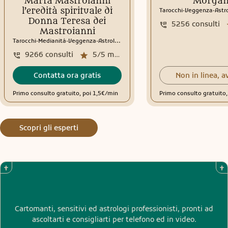
Marta Mastroianni
Morga
.
.
l’eredità spirituale di
Tarocchi
Veggenza
Astr
Donna Teresa dei
5256
consulti
Mastroianni
.
.
.
Tarocchi
Medianità
Veggenza
Astrologia
Tema natale
Interpretazione sogni
9266
consulti
5/5
media recensioni
Contatta ora gratis
Non in linea, a
Primo consulto gratuito, poi 1,5€/min
Primo consulto gratuito
Scopri gli esperti
Cartomanti, sensitivi ed astrologi professionisti, pronti ad
ascoltarti e consigliarti per telefono ed in video.