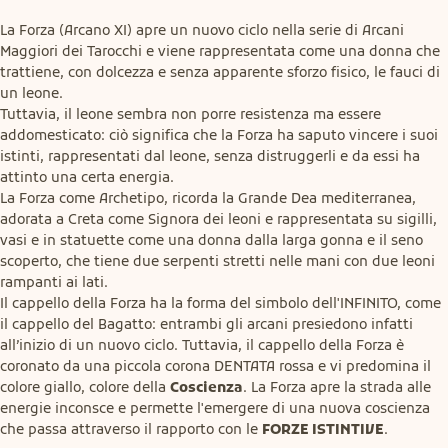
La Forza (Arcano XI) apre un nuovo ciclo nella serie di Arcani 
Maggiori dei Tarocchi e viene rappresentata come una donna che 
trattiene, con dolcezza e senza apparente sforzo fisico, le fauci di 
un leone.

Tuttavia, il leone sembra non porre resistenza ma essere 
addomesticato: ciò significa che la Forza ha saputo vincere i suoi 
istinti, rappresentati dal leone, senza distruggerli e da essi ha 
attinto una certa energia.

La Forza come Archetipo, ricorda la Grande Dea mediterranea, 
adorata a Creta come Signora dei leoni e rappresentata su sigilli, 
vasi e in statuette come una donna dalla larga gonna e il seno 
scoperto, che tiene due serpenti stretti nelle mani con due leoni 
rampanti ai lati.

Il cappello della Forza ha la forma del simbolo dell'INFINITO, come 
il cappello del Bagatto: entrambi gli arcani presiedono infatti 
all’inizio di un nuovo ciclo. Tuttavia, il cappello della Forza è 
coronato da una piccola corona DENTATA rossa e vi predomina il 
colore giallo, colore della 
Coscienza
. La Forza apre la strada alle 
energie inconsce e permette l'emergere di una nuova coscienza 
che passa attraverso il rapporto con le 
FORZE ISTINTIVE
.