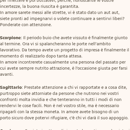
per riflettere e poi buttatevi, perché, nonostante le vostre 
incertezze, la buona riuscita è garantita.

In amore sarete messi alle strette, vi è stato dato un aut aut, 
siete pronti ad impegnarvi o volete continuare a sentirvi liberi? 
Ponderate con attenzione.
Scorpione
: Il periodo buio che avete vissuto è finalmente giunto 
al termine. Ora vi si spalancheranno le porte nell’ambito 
lavorativo. Da tempo avete un progetto di impresa è finalmente il 
momento di realizzarlo dopo tanta attesa.

In amore incontrerete casualmente una persona del passato per 
cui avete sempre nutrito attrazione, è l’occasione giusta per farsi 
avanti.
Sagittario
: Prestate attenzione a chi vi rapportate e a cosa dite, 
purtroppo siete attorniate da persone che nutrono nei vostri 
confronti molta invidia e che tenteranno in tutti i modi di non 
rendervi le cose facili. Non è nel vostro stile, ma è necessario 
ripagarli con la stessa moneta. In amore avete bisogno di un 
porto sicuro dove potervi rifugiare, c’è chi vi darà il suo appoggio.