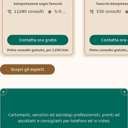
.
.
Interpretazione sogni
Tarocchi
Tarocchi
Interpretaz
11280
consulti
5/5
media recensioni
336
consulti
Contatta ora gratis
Contatta ora 
Primo consulto gratuito, poi 1,65€/min
Primo consulto gratuito
Scopri gli esperti
Cartomanti, sensitivi ed astrologi professionisti, pronti ad
ascoltarti e consigliarti per telefono ed in video.