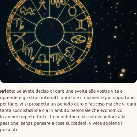
Ariete
: Se avete deciso di dare una svolta alla vostra vita e 
riprendere gli studi interrotti anni fa è il momento più opportuno 
per farlo, vi si prospetta un periodo duro e faticoso ma che vi darà 
tanta soddisfazione sia in ambito personale che economico.

In amore togliete tutti i freni inibitori e lasciatevi andare alla 
passione, senza pensare a cosa succederà, vivete appieno il 
presente.