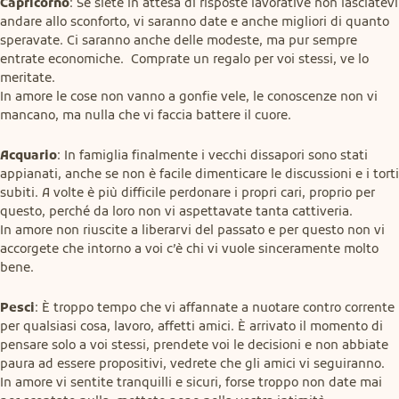
Capricorno
: Se siete in attesa di risposte lavorative non lasciatevi 
andare allo sconforto, vi saranno date e anche migliori di quanto 
speravate. Ci saranno anche delle modeste, ma pur sempre 
entrate economiche.  Comprate un regalo per voi stessi, ve lo 
meritate.

In amore le cose non vanno a gonfie vele, le conoscenze non vi 
mancano, ma nulla che vi faccia battere il cuore.
Acquario
: In famiglia finalmente i vecchi dissapori sono stati 
appianati, anche se non è facile dimenticare le discussioni e i torti 
subiti. A volte è più difficile perdonare i propri cari, proprio per 
questo, perché da loro non vi aspettavate tanta cattiveria.

In amore non riuscite a liberarvi del passato e per questo non vi 
accorgete che intorno a voi c’è chi vi vuole sinceramente molto 
bene.
Pesci
: È troppo tempo che vi affannate a nuotare contro corrente 
per qualsiasi cosa, lavoro, affetti amici. È arrivato il momento di 
pensare solo a voi stessi, prendete voi le decisioni e non abbiate 
paura ad essere propositivi, vedrete che gli amici vi seguiranno.

In amore vi sentite tranquilli e sicuri, forse troppo non date mai 