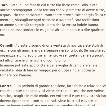
Toro
: Siete in una fase in cui tutto fila liscio come l’olio, siete 
anche accompagnati dalla fortuna che vi permette di avere tutto, 
o quasi, ciò che desiderate. Mantenete stretta tale energia fisica e 
mentale, sbaragliare ogni ostacolo o avversità sarà facilissimo.

In amore siate più categorici, dato che la vostra indole buona 
tende ad assecondare le esigenze altrui. Imparate a dire qualche 
no.
Gemelli
: Avreste bisogno di una ventata di novità, siete stufi di 
uscire con gli amici e andare sempre nei soliti locali. Se riuscite ad 
organizzare un viaggio tra  al rientro vi sentirete rigenerati pronti 
ad affrontare le dinamiche di ogni giorno.

In amore potreste approfittare della voglia di cambiare aria e 
valutate l’dea di fare un viaggio per gruppi single, potreste 
tornare con l’amore.
Cancro
: È un periodo di grande tensione, fate fatica a relazionarvi 
con chiunque e appena vi si viene detto qualcosa che non volete 
sentire,  reagite in malo modo. Per voi stessi e per chi vi sta vicino 
dovete riprendere il controllo di voi. Siete frustrati e avete le 
vostre buone ragioni, ma non potete prendervela con chi vi 