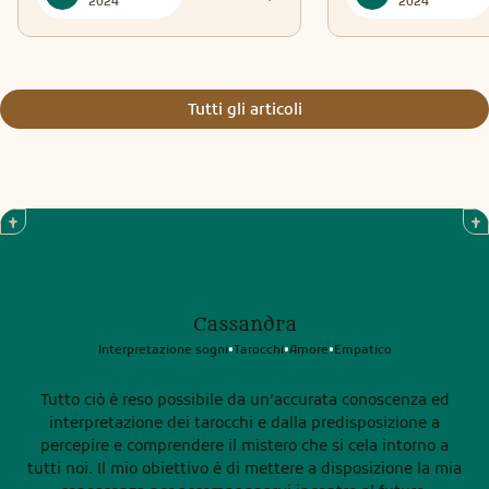
2024
2024
Tutti gli articoli
Cassandra
Interpretazione sogni
Tarocchi
Amore
Empatico
•
•
•
Tutto ciò è reso possibile da un’accurata conoscenza ed
interpretazione dei tarocchi e dalla predisposizione a
percepire e comprendere il mistero che si cela intorno a
tutti noi. Il mio obiettivo è di mettere a disposizione la mia