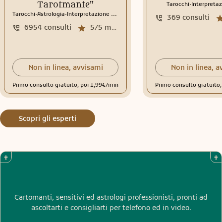
.
Tarotmante"
Tarocchi
Interpretaz
.
.
Tarocchi
Astrologia
Interpretazione sogni
369
consulti
6954
consulti
5/5
media recensioni
Non in linea, avvisami
Non in linea, a
Primo consulto gratuito, poi 1,99€/min
Primo consulto gratuito
Scopri gli esperti
Cartomanti, sensitivi ed astrologi professionisti, pronti ad
ascoltarti e consigliarti per telefono ed in video.