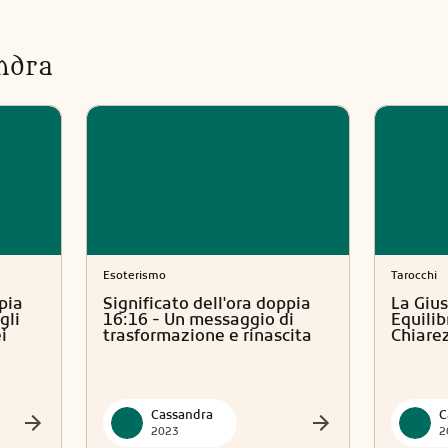
ndra
Esoterismo
Tarocchi
pia
Significato dell'ora doppia
La Gius
gli
16:16 - Un messaggio di
Equilib
i
trasformazione e rinascita
Chiare
Cassandra
C
2023
2