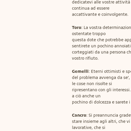
dedicatevi alle vostre attività
continua ad essere

accattivante e coinvolgente.
Toro
: La vostra determinazion
ostentate troppo

questa dote che potrebbe appa
sentirete un pochino annoiati 
corteggiati da una persona ch
vostro rifiuto.
Gemelli
: Eterni ottimisti e s
del problema avvenga da se’, 
le cose non risolte si

ripresentano con gli interessi
a ciò anche un

pochino di dolcezza e sarete i
Cancro
: Si preannuncia gradev
stare insieme agli altri, che v
lavorative, che si
