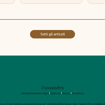
Tutti gli articoli
Cassandra
Interpretazione sogni
Tarocchi
Amore
Empatico
•
•
•
 da un’accurata conoscenza ed interpretazione dei tarocchi e dalla 