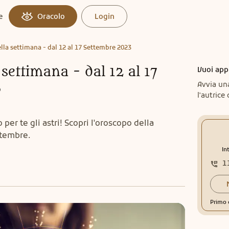
e
Oracolo
Login
lla settimana - dal 12 al 17 Settembre 2023
settimana - dal 12 al 17
Vuoi app
3
Avvia un
l'autrice 
per te gli astri! Scopri l'oroscopo della
ttembre.
In
1
Primo 