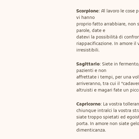
Scorpione
: Al lavoro le cose 
vi hanno

proprio fatto arrabbiare, non s
parole, date e

datevi la possibilità di confro
riappacificazione. In amore il
irresistibili.
Sagittario
: Siete in fermento,
pazienti e non

affrettate i tempi, per una vol
arriveranno, tra cui il “cadave
altruisti e magari fate un pic
Capricorno
: La vostra tollera
chiunque intralci la vostra st
siate troppo spietati ed egoist
porta. In amore non siate gelo
dimenticanza.