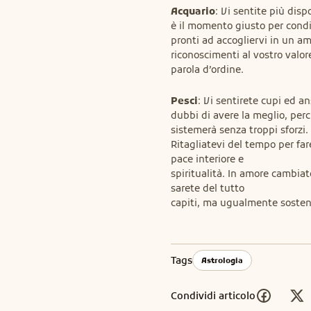
Acquario
: Vi sentite più dispo
è il momento giusto per condivi
pronti ad accogliervi in un a
riconoscimenti al vostro valor
parola d’ordine.
Pesci
: Vi sentirete cupi ed a
dubbi di avere la meglio, perch
sistemerà senza troppi sforzi.

Ritagliatevi del tempo per far
pace interiore e

spiritualità. In amore cambiat
sarete del tutto

capiti, ma ugualmente sosten
Tags
Astrologia
Condividi articolo