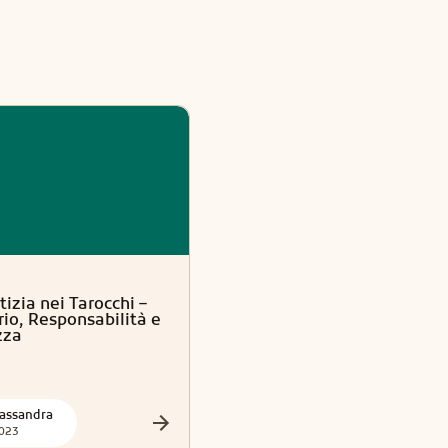
Tarocchi
tizia nei Tarocchi –
L’Imperatore nei Tarocchi -
rio, Responsabilità e
Guida e sicurezza nella vit
zza
quotidiana
assandra
Cassandra
023
2023