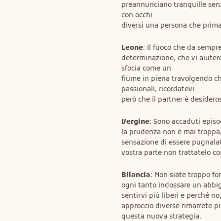
preannunciano tranquille senza
con occhi

diversi una persona che prim
Leone
: Il fuoco che da sempre
determinazione, che vi aiuter
sfocia come un

fiume in piena travolgendo ch
passionali, ricordatevi

però che il partner è desidero
Vergine
: Sono accaduti episo
la prudenza non è mai troppa,
sensazione di essere pugnalati 
vostra parte non trattatelo c
Bilancia
: Non siate troppo for
ogni tanto indossare un abbig
sentirvi più liberi e perché no
approccio diverse rimarrete pi
questa nuova strategia.