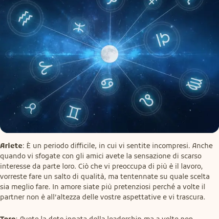
Ariete
: È un periodo difficile, in cui vi sentite incompresi. Anche 
quando vi sfogate con gli amici avete la sensazione di scarso 
interesse da parte loro. Ciò che vi preoccupa di più è il lavoro, 
vorreste fare un salto di qualità, ma tentennate su quale scelta 
sia meglio fare. In amore siate più pretenziosi perché a volte il 
partner non è all’altezza delle vostre aspettative e vi trascura.
Toro
: Avete la dote innata della leadership ma a volte non 