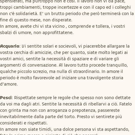
spensierati, ma purtroppo non è così. Il lavoro non vi da pace, 
troppi cambiamenti, troppe incertezze e con il capo ed i colleghi 
non c’è solidarietà. E’ un brutto periodo che però terminerà con la 
fine di questo mese, non disperate.

In amore, avete chi vi sta vicino , comprende e tollera, i vostri 
sbalzi di umore, non approfittatene.
Acquario
: Vi sentite solari e socievoli, vi piacerebbe allargare la 
vostra cerchia di amicizie, che per quanto, siate molto legati ai 
vostri amici, sentite la necessità di spaziare e di variare gli 
argomenti di conversazione. Al lavoro tutto procede tranquillo, 
qualche piccolo screzio, ma nulla di straordinario. In amore il 
periodo è molto favorevole ad iniziare una travolgente storia 
d’amore.
Pesci
: Rispettate sempre le regole che spesso non sono dettate 
da voi ma dagli atri. Sentite la necessità di ribellarvi a ciò. Fatelo 
con grinta ma non con arroganza o prepotenza, passereste 
inevitabilmente dalla parte del torto. Presto vi sentirete più 
considerati e rispettati.

In amore non siate timidi, una dolce persona vi sta aspettando, 