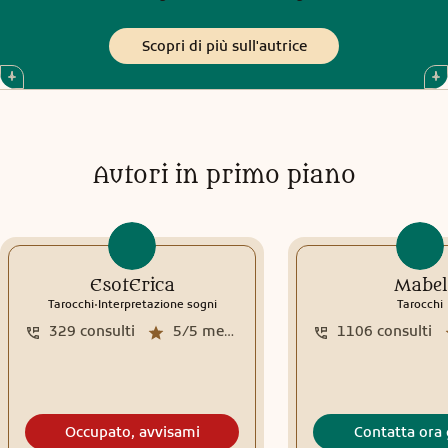
Scopri di più sull'autrice
Autori in primo piano
EsotErica
Mabel
.
Tarocchi
Interpretazione sogni
Tarocchi
329
consulti
5/5
media recensioni
1106
consulti
Occupato, avvisami
Contatta ora 