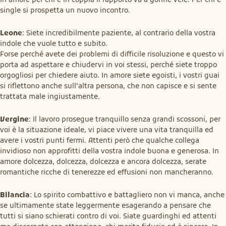
single si prospetta un nuovo incontro.
Leone
: Siete incredibilmente paziente, al contrario della vostra 
indole che vuole tutto e subito.

Forse perché avete dei problemi di difficile risoluzione e questo vi 
porta ad aspettare e chiudervi in voi stessi, perché siete troppo 
orgogliosi per chiedere aiuto. In amore siete egoisti, i vostri guai 
si riflettono anche sull’altra persona, che non capisce e si sente 
trattata male ingiustamente.
Vergine
: Il lavoro prosegue tranquillo senza grandi scossoni, per 
voi è la situazione ideale, vi piace vivere una vita tranquilla ed 
avere i vostri punti fermi. Attenti però che qualche collega 
invidioso non approfitti della vostra indole buona e generosa. In 
amore dolcezza, dolcezza, dolcezza e ancora dolcezza, serate 
romantiche ricche di tenerezze ed effusioni non mancheranno.
Bilancia
: Lo spirito combattivo e battagliero non vi manca, anche 
se ultimamente state leggermente esagerando a pensare che 
tutti si siano schierati contro di voi. Siate guardinghi ed attenti 