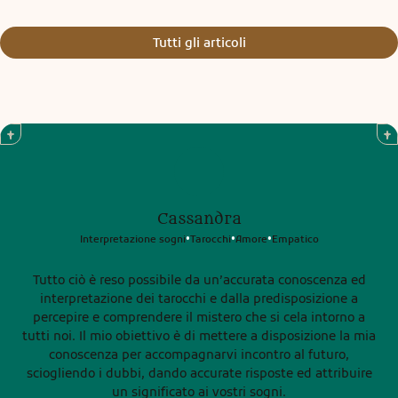
Tutti gli articoli
Cassandra
Interpretazione sogni
Tarocchi
Amore
Empatico
•
•
•
Tutto ciò è reso possibile da un’accurata conoscenza ed
interpretazione dei tarocchi e dalla predisposizione a
percepire e comprendere il mistero che si cela intorno a
tutti noi. Il mio obiettivo è di mettere a disposizione la mia
conoscenza per accompagnarvi incontro al futuro,
sciogliendo i dubbi, dando accurate risposte ed attribuire
un significato ai vostri sogni.