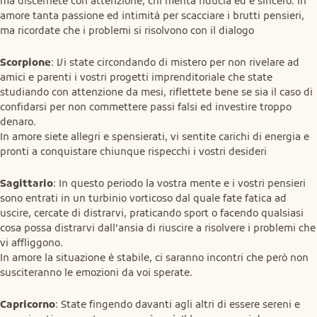
ma discernete con attenzione, chi merita fiducia ed è sincero. In 
amore tanta passione ed intimità per scacciare i brutti pensieri, 
ma ricordate che i problemi si risolvono con il dialogo
Scorpione
: Vi state circondando di mistero per non rivelare ad 
amici e parenti i vostri progetti imprenditoriale che state 
studiando con attenzione da mesi, riflettete bene se sia il caso di 
confidarsi per non commettere passi falsi ed investire troppo 
denaro.

In amore siete allegri e spensierati, vi sentite carichi di energia e 
pronti a conquistare chiunque rispecchi i vostri desideri
Sagittario
: In questo periodo la vostra mente e i vostri pensieri 
sono entrati in un turbinio vorticoso dal quale fate fatica ad 
uscire, cercate di distrarvi, praticando sport o facendo qualsiasi 
cosa possa distrarvi dall’ansia di riuscire a risolvere i problemi che 
vi affliggono.

In amore la situazione è stabile, ci saranno incontri che però non 
susciteranno le emozioni da voi sperate.
Capricorno
: State fingendo davanti agli altri di essere sereni e 